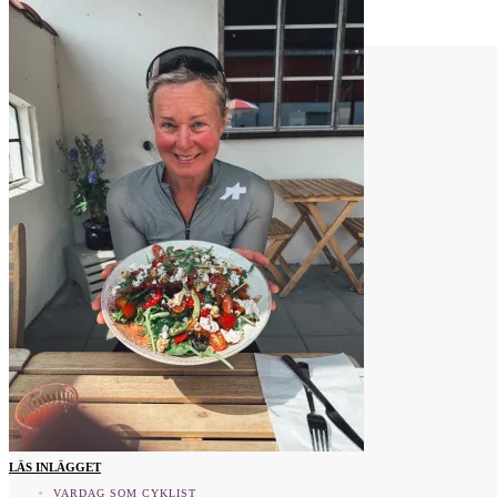
Vad tycker du?
LÄS INLÄGGET
VARDAG SOM CYKLIST