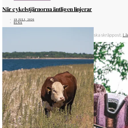
När cykelstjärnorna äntligen linjerar
19 JULI, 2026
ELNA
Denna webbplats använder Akismet för att minska skräppost.
Lä