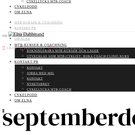
CYKELLYCKA MTB-COACH
CYKELPODD
OM ELNA
MTB-KURSER & COACHNING
KONTAKT/PR
CYKELPODD
OM ELNA
MTB-KURSER & COACHNING
LIKES
FOLLOWERS
711
SUBSCRIBERS
BOKNINGSBARA MTB-KURSER OCH LÄGER
UTVECKLAS SOM MTB-CYKLIST: BOKA COACH/CLINIC/KURS
KONTAKT/PR
KONTAKT
JOBBA MED MIG
KONTAKT
NYHETSBREV
CYKELLYCKA MTB-COACH
CYKELPODD
OM ELNA
septemberd
0