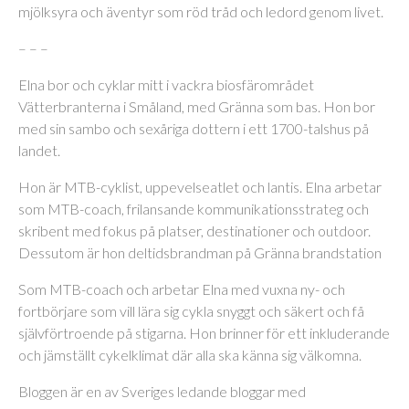
mjölksyra och äventyr som röd tråd och ledord genom livet.
– – –
Elna bor och cyklar mitt i vackra biosfärområdet
Vätterbranterna i Småland, med Gränna som bas. Hon bor
med sin sambo och sexåriga dottern i ett 1700-talshus på
landet.
Hon är MTB-cyklist, uppevelseatlet och lantis. Elna arbetar
som MTB-coach, frilansande kommunikationsstrateg och
skribent med fokus på platser, destinationer och outdoor.
Dessutom är hon deltidsbrandman på Gränna brandstation
Som MTB-coach och arbetar Elna med vuxna ny- och
fortbörjare som vill lära sig cykla snyggt och säkert och få
självförtroende på stigarna. Hon brinner för ett inkluderande
och jämställt cykelklimat där alla ska känna sig välkomna.
Bloggen är en av Sveriges ledande bloggar med