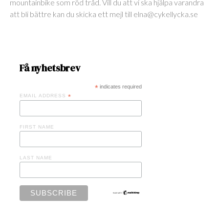
mountainbike som röd tråd. Vill du att vi ska hjälpa varandra
att bli bättre kan du skicka ett mejl till elna@cykellycka.se
Få nyhetsbrev
*
indicates required
EMAIL ADDRESS
*
FIRST NAME
LAST NAME