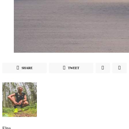
SHARE
TWEET
Elna