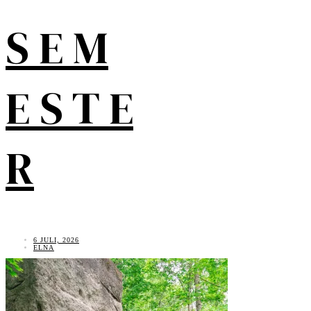
S E M
E S T E
R
6 JULI, 2026
ELNA