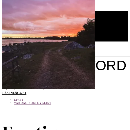
En stig ned till havet
MTB-KURSER & COACHNING
KONTAKT/PR
CYKELPODD
OM ELNA
SEARCH FOR:
SEARCH
Input your search keywords and press Enter.
LÄS INLÄGGET
Tweet
LinkedIn
LIVET
SHARE THIS SELECTION
VARDAG SOM CYKLIST