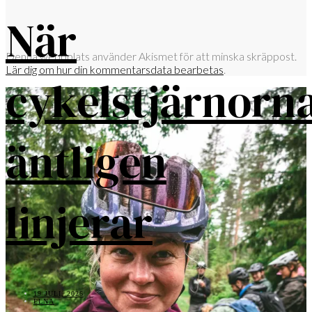
När
Denna webbplats använder Akismet för att minska skräppost.
Lär dig om hur din kommentarsdata bearbetas
.
cykelstjärnorn
äntligen
linjerar
19 JULI, 2026
ELNA