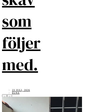
som
följer
med.
23 JULI, 2026
ELNA
‹
›