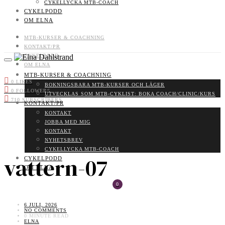
CYKELLYCKA MTB-COACH
CYKELPODD
OM ELNA
MTB-KURSER & COACHNING
KONTAKT/PR
CYKELPODD
OM ELNA
MTB-KURSER & COACHNING
0
LIKES
BOKNINGSBARA MTB-KURSER OCH LÄGER
0
FOLLOWERS
UTVECKLAS SOM MTB-CYKLIST: BOKA COACH/CLINIC/KURS
710
SUBSCRIBERS
KONTAKT/PR
KONTAKT
JOBBA MED MIG
KONTAKT
NYHETSBREV
CYKELLYCKA MTB-COACH
vattern-07
CYKELPODD
OM ELNA
0
6 JULI, 2026
NO COMMENTS
0 MINUTE READ
ELNA