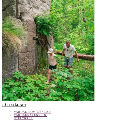
LÄS INLÄGGET
VARDAG SOM CYKLIST
VARDAGSÄVENYR &
UTFLYKTER