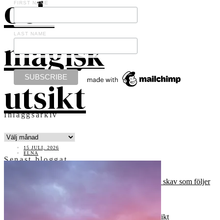
och
FIRST NAME
LAST NAME
magisk
utsikt
Inläggsarkiv
INLÄGGSARKIV
15 JULI, 2026
ELNA
Senast bloggat
Här är den sköna sommaren. Och vardagens skav som följer
med.
När cykelstjärnorna äntligen linjerar
Vykort från ett somrigt Öland
Sommarslott, västerbottenpaj och magisk utsikt