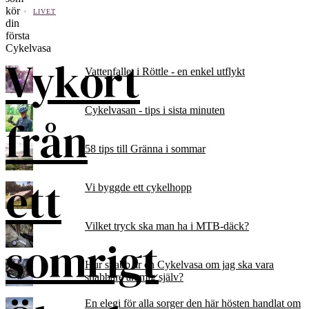
LIVET
Vykort
Vattenfallet i Röttle - en enkel utflykt
Cykelvasan - tips i sista minuten
från
58 tips till Gränna i sommar
ett
Vi byggde ett cykelhopp
Vilket tryck ska man ha i MTB-däck?
somrigt
Hur snabb är en Cykelvasa om jag ska vara
snabbare än mig själv?
En elegi för alla sorger den här hösten handlat om