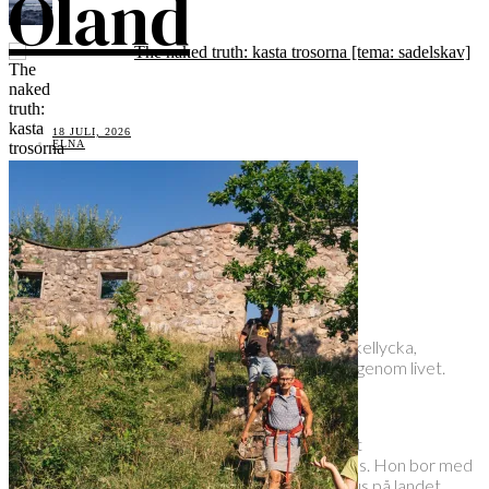
Öland
The naked truth: kasta trosorna [tema: sadelskav]
18 JULI, 2026
ELNA
Att cykla när man är gravid
Elna Dahlstrand
Inspiratör och utbildad MTB-instruktör med cykellycka,
mjölksyra och äventyr som röd tråd och ledord genom livet.
– – –
Elna bor och cyklar mitt i vackra biosfärområdet
Vätterbranterna i Småland, med Gränna som bas. Hon bor med
sin sambo och sexåriga dottern i ett 1700-talshus på landet.