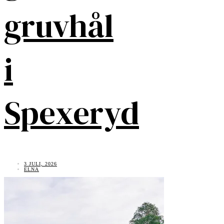
gruvhål
i
Spexeryd
3 JULI, 2026
ELNA