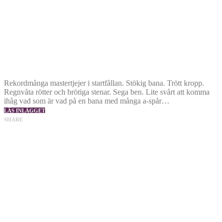
Rekordmånga mastertjejer i startfållan. Stökig bana. Trött kropp.
Regnvåta rötter och brötiga stenar. Sega ben. Lite svårt att komma
ihåg vad som är vad på en bana med många a-spår…
LÄS INLÄGGET
SHARE