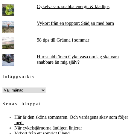
Cykelvasan: snabba energi- & klädtips
Vykort från en topptur: Städjan med barn
58 tips till Gränna i sommar
Hur snabb är en Cykelvasa om jag ska vara
snabbare än mig själv?
Inläggsarkiv
INLÄGGSARKIV
Senast bloggat
Här är den sköna sommaren. Och vardagens skav som följer
med.
När cykelstjärnorna äntligen linjerar
Vykort från ett somrigt Öland