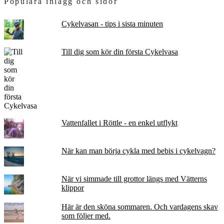
Populära inlägg och sidor
Cykelvasan - tips i sista minuten
Till dig som kör din första Cykelvasa
Vattenfallet i Röttle - en enkel utflykt
När kan man börja cykla med bebis i cykelvagn?
När vi simmade till grottor längs med Vätterns
klippor
Här är den sköna sommaren. Och vardagens skav
som följer med.