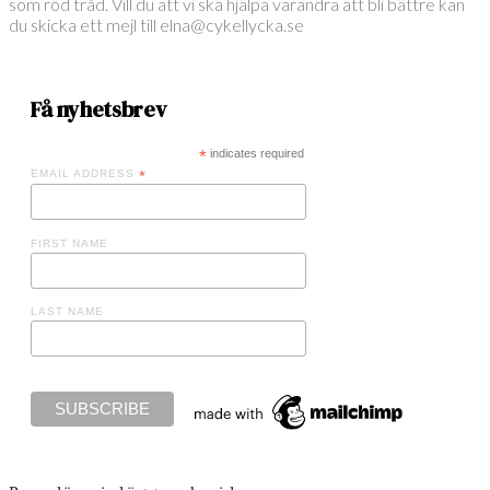
som röd tråd. Vill du att vi ska hjälpa varandra att bli bättre kan
du skicka ett mejl till elna@cykellycka.se
Få nyhetsbrev
*
indicates required
EMAIL ADDRESS
*
FIRST NAME
LAST NAME