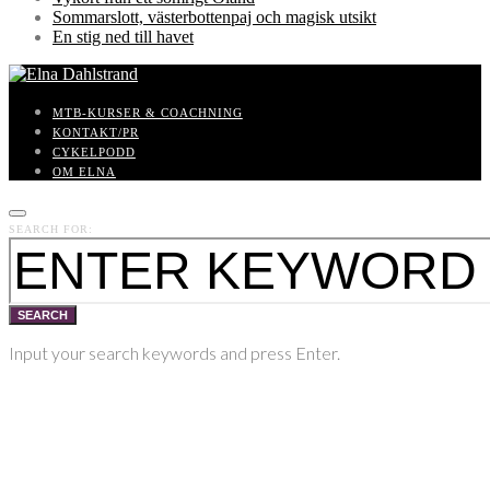
Sommarslott, västerbottenpaj och magisk utsikt
En stig ned till havet
MTB-KURSER & COACHNING
KONTAKT/PR
CYKELPODD
OM ELNA
SEARCH FOR:
SEARCH
Input your search keywords and press Enter.