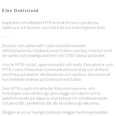
Elna Dahlstrand
Inspiratör och utbildad MTB-instruktör med cykellycka,
mjölksyra och äventyr som röd tråd och ledord genom livet.
– – –
Elna bor och cyklar mitt i vackra biosfärområdet
Vätterbranterna i Småland, med Gränna som bas. Hon bor med
sin sambo och sexåriga dottern i ett 1700-talshus på landet.
Hon är MTB-cyklist, uppevelseatlet och lantis. Elna arbetar som
MTB-coach, frilansande kommunikationsstrateg och skribent
med fokus på platser, destinationer och outdoor. Dessutom är
hon deltidsbrandman på Gränna brandstation
Som MTB-coach och arbetar Elna med vuxna ny- och
fortbörjare som vill lära sig cykla snyggt och säkert och få
självförtroende på stigarna. Hon brinner för ett inkluderande
och jämställt cykelklimat där alla ska känna sig välkomna.
Bloggen är en av Sveriges ledande bloggar med mountainbike