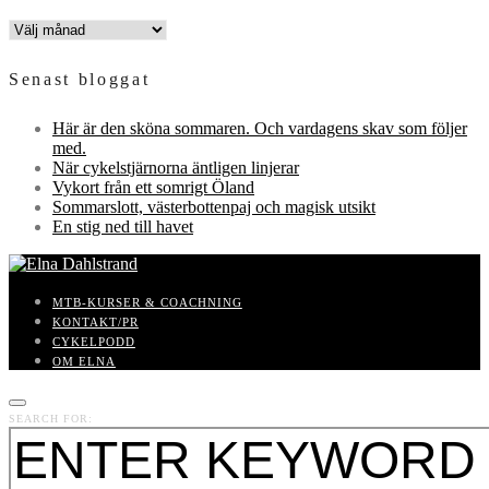
INLÄGGSARKIV
Senast bloggat
Här är den sköna sommaren. Och vardagens skav som följer
med.
När cykelstjärnorna äntligen linjerar
Vykort från ett somrigt Öland
Sommarslott, västerbottenpaj och magisk utsikt
En stig ned till havet
MTB-KURSER & COACHNING
KONTAKT/PR
CYKELPODD
OM ELNA
SEARCH FOR: