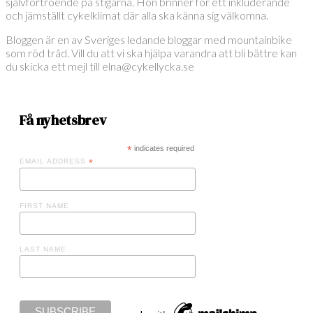
självförtroende på stigarna. Hon brinner för ett inkluderande
och jämställt cykelklimat där alla ska känna sig välkomna.
Bloggen är en av Sveriges ledande bloggar med mountainbike
som röd tråd. Vill du att vi ska hjälpa varandra att bli bättre kan
du skicka ett mejl till elna@cykellycka.se
Få nyhetsbrev
*
indicates required
EMAIL ADDRESS
*
FIRST NAME
LAST NAME