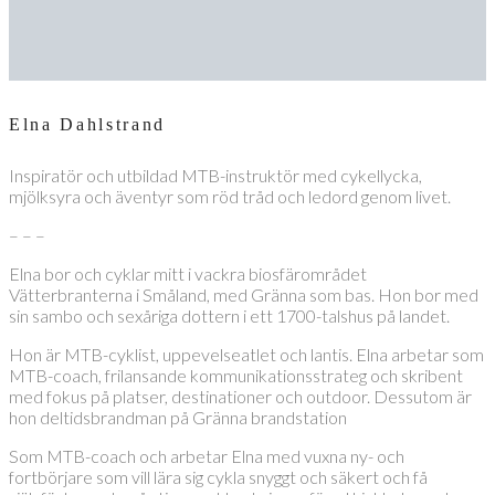
Elna Dahlstrand
Inspiratör och utbildad MTB-instruktör med cykellycka,
mjölksyra och äventyr som röd tråd och ledord genom livet.
– – –
Elna bor och cyklar mitt i vackra biosfärområdet
Vätterbranterna i Småland, med Gränna som bas. Hon bor med
sin sambo och sexåriga dottern i ett 1700-talshus på landet.
Hon är MTB-cyklist, uppevelseatlet och lantis. Elna arbetar som
MTB-coach, frilansande kommunikationsstrateg och skribent
med fokus på platser, destinationer och outdoor. Dessutom är
hon deltidsbrandman på Gränna brandstation
Som MTB-coach och arbetar Elna med vuxna ny- och
fortbörjare som vill lära sig cykla snyggt och säkert och få