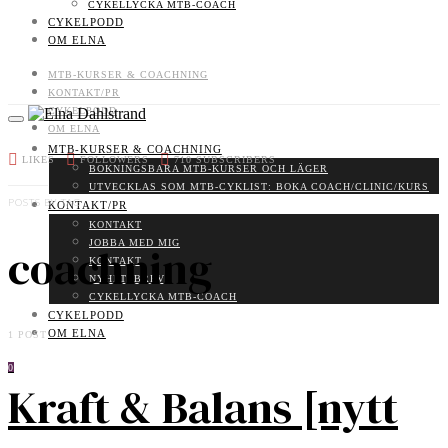
CYKELLYCKA MTB-COACH
CYKELPODD
OM ELNA
MTB-KURSER & COACHNING
KONTAKT/PR
CYKELPODD
OM ELNA
MTB-KURSER & COACHNING
LIKES
FOLLOWERS
710
SUBSCRIBERS
BOKNINGSBARA MTB-KURSER OCH LÄGER
UTVECKLAS SOM MTB-CYKLIST: BOKA COACH/CLINIC/KURS
POSTS BY TAG
KONTAKT/PR
KONTAKT
JOBBA MED MIG
coachning
KONTAKT
NYHETSBREV
CYKELLYCKA MTB-COACH
CYKELPODD
OM ELNA
1 POST
0
Kraft & Balans [nytt