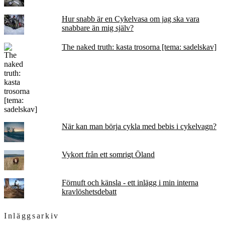
Hur snabb är en Cykelvasa om jag ska vara
snabbare än mig själv?
The naked truth: kasta trosorna [tema: sadelskav]
När kan man börja cykla med bebis i cykelvagn?
Vykort från ett somrigt Öland
Förnuft och känsla - ett inlägg i min interna
kravlöshetsdebatt
Inläggsarkiv