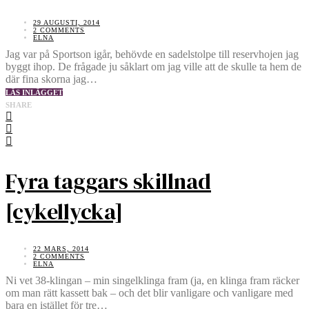
29 AUGUSTI, 2014
2 COMMENTS
ELNA
Jag var på Sportson igår, behövde en sadelstolpe till reservhojen jag
byggt ihop. De frågade ju såklart om jag ville att de skulle ta hem de
där fina skorna jag…
LÄS INLÄGGET
SHARE
Fyra taggars skillnad
[cykellycka]
22 MARS, 2014
2 COMMENTS
ELNA
Ni vet 38-klingan – min singelklinga fram (ja, en klinga fram räcker
om man rätt kassett bak – och det blir vanligare och vanligare med
bara en istället för tre…