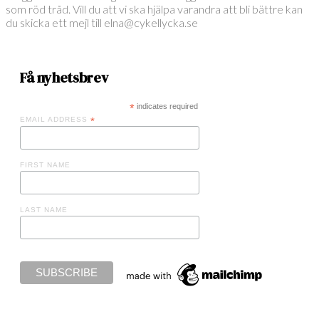
som röd tråd. Vill du att vi ska hjälpa varandra att bli bättre kan
du skicka ett mejl till elna@cykellycka.se
Få nyhetsbrev
*
indicates required
EMAIL ADDRESS
*
FIRST NAME
LAST NAME