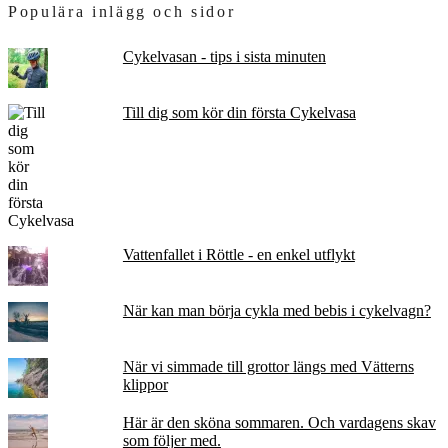
Populära inlägg och sidor
Cykelvasan - tips i sista minuten
Till dig som kör din första Cykelvasa
Vattenfallet i Röttle - en enkel utflykt
När kan man börja cykla med bebis i cykelvagn?
När vi simmade till grottor längs med Vätterns
klippor
Här är den sköna sommaren. Och vardagens skav
som följer med.