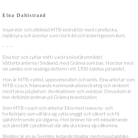
Elna Dahlstrand
Inspiratör och utbildad MTB-instruktör med cykellycka,
mjölksyra och äventyr som röd tråd och ledord genom livet.
– – –
Elna bor och cyklar mitt i vackra biosfärområdet
Vätterbranterna i Småland, med Gränna som bas. Hon bor med
sin sambo och sexåriga dottern i ett 1700-talshus på landet.
Hon är MTB-cyklist, uppevelseatlet och lantis. Elna arbetar som
MTB-coach, frilansande kommunikationsstrateg och skribent
med fokus på platser, destinationer och outdoor. Dessutom är
hon deltidsbrandman på Gränna brandstation
Som MTB-coach och arbetar Elna med vuxna ny- och
fortbörjare som vill lära sig cykla snyggt och säkert och få
självförtroende på stigarna. Hon brinner för ett inkluderande
och jämställt cykelklimat där alla ska känna sig välkomna.
Bloggen är en av Sveriges ledande bloggar med mountainbike