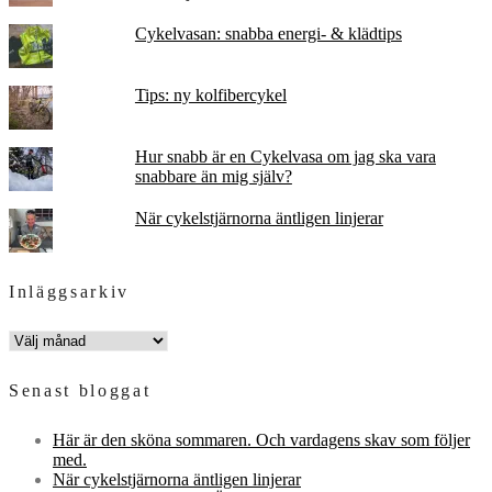
Cykelvasan: snabba energi- & klädtips
Tips: ny kolfibercykel
Hur snabb är en Cykelvasa om jag ska vara
snabbare än mig själv?
När cykelstjärnorna äntligen linjerar
Inläggsarkiv
INLÄGGSARKIV
Senast bloggat
Här är den sköna sommaren. Och vardagens skav som följer
med.
När cykelstjärnorna äntligen linjerar