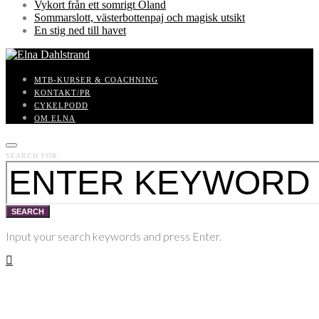
Vykort från ett somrigt Öland
Sommarslott, västerbottenpaj och magisk utsikt
En stig ned till havet
MTB-KURSER & COACHNING
KONTAKT/PR
CYKELPODD
OM ELNA
SEARCH FOR:
SEARCH
Input your search keywords and press Enter.