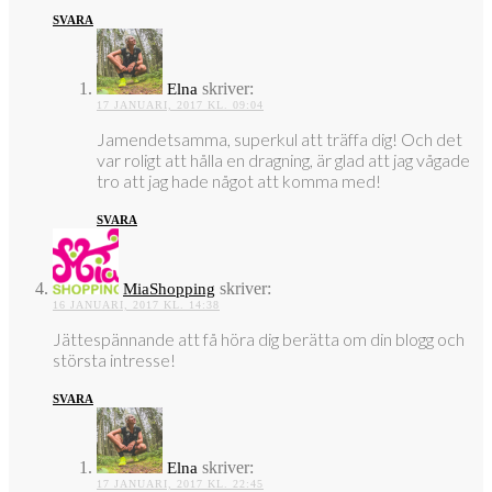
SVARA
skriver:
Elna
17 JANUARI, 2017 KL. 09:04
Jamendetsamma, superkul att träffa dig! Och det
var roligt att hålla en dragning, är glad att jag vågade
tro att jag hade något att komma med!
SVARA
skriver:
MiaShopping
16 JANUARI, 2017 KL. 14:38
Jättespännande att få höra dig berätta om din blogg och
största intresse!
SVARA
skriver:
Elna
17 JANUARI, 2017 KL. 22:45