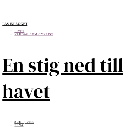
LÄS INLÄGGET
LIVET
VARDAG SOM CYKLIST
En stig ned till
havet
8 JULI, 2026
ELNA