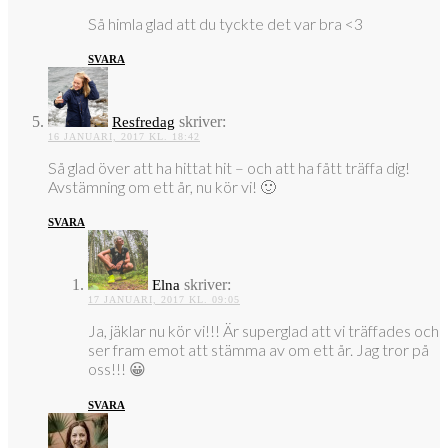
Så himla glad att du tyckte det var bra <3
SVARA
skriver:
Resfredag
16 JANUARI, 2017 KL. 18:42
Så glad över att ha hittat hit – och att ha fått träffa dig!
Avstämning om ett år, nu kör vi! 🙂
SVARA
skriver:
Elna
17 JANUARI, 2017 KL. 09:05
Ja, jäklar nu kör vi!!! Är superglad att vi träffades och
ser fram emot att stämma av om ett år. Jag tror på
oss!!! 😀
SVARA