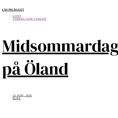
LÄS INLÄGGET
LIVET
VARDAG SOM CYKLIST
Midsommarda
på Öland
23 JUNI, 2026
ELNA