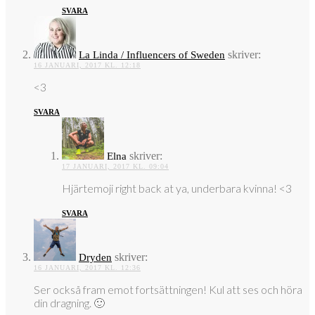
SVARA
skriver:
La Linda / Influencers of Sweden
16 JANUARI, 2017 KL. 12:18
<3
SVARA
skriver:
Elna
17 JANUARI, 2017 KL. 09:04
Hjärtemoji right back at ya, underbara kvinna! <3
SVARA
skriver:
Dryden
16 JANUARI, 2017 KL. 12:36
Ser också fram emot fortsättningen! Kul att ses och höra
din dragning. 🙂