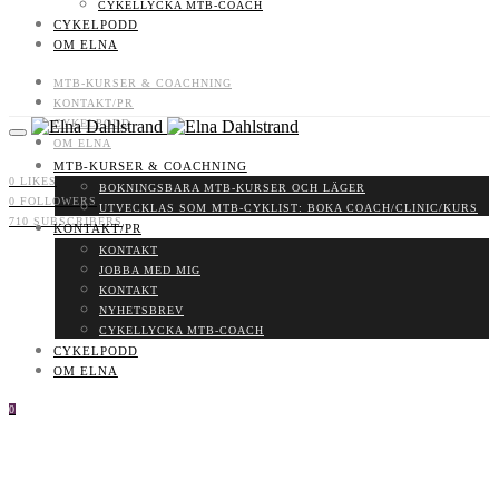
CYKELLYCKA MTB-COACH
CYKELPODD
OM ELNA
MTB-KURSER & COACHNING
KONTAKT/PR
CYKELPODD
OM ELNA
MTB-KURSER & COACHNING
0
LIKES
BOKNINGSBARA MTB-KURSER OCH LÄGER
0
FOLLOWERS
UTVECKLAS SOM MTB-CYKLIST: BOKA COACH/CLINIC/KURS
710
SUBSCRIBERS
KONTAKT/PR
KONTAKT
JOBBA MED MIG
KONTAKT
NYHETSBREV
CYKELLYCKA MTB-COACH
CYKELPODD
OM ELNA
0