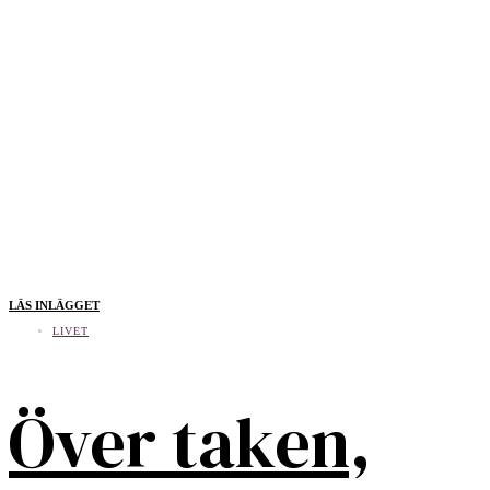
LÄS INLÄGGET
LIVET
Över taken,