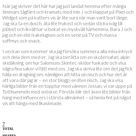
När jag skriver det här har jag just landat hemma efter många
timmars tågfärd och kramats med min J och klappat på Pixel och
Widget som på katters vis är lite sura när man varit bort länge.
Jag ska ta en dusch, äta lite frukost och sedan sticka iväg till
jobbet och ikväll har vi bokat en myskväll härhemma. Bara J och
jag och en eld i kakelugnen och en serie på TV och massa
soffmys och snack.
I veckan som kommer ska jag försöka summera alla mina intryck
och dela dem med er. Jag ska berätta om en skotersafari, alpin
skidåkning, om hur Salomons Skintec-skidor funkade och visa
några fina saker vi fått med oss. Jag ska skriva lite om det jag fick
hålla en dragning om, nämligen att hitta sin nisch och hur det är
att vara där jag är – en stor blogg i en liten nisch. Jag ska visa
härliga bilder från en topptur med vännen Jossan, vi var uppe på
Totthummeln med snöskor. Förstås blir det även lite bilder från
häng med influencers i största allmänhet – så himla fint på något
vis att hänga med likasinnade.
7
TOTAL
0
SHARES