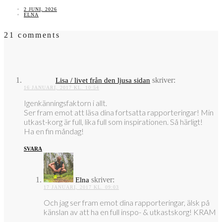
2 JUNI, 2026
ELNA
21 comments
skriver:
Lisa / livet från den ljusa sidan
16 JANUARI, 2017 KL. 10:54
Igenkänningsfaktorn i allt.
Ser fram emot att läsa dina fortsatta rapporteringar! Min
utkast-korg är full, lika full som inspirationen. Så härligt!
Ha en fin måndag!
SVARA
skriver:
Elna
17 JANUARI, 2017 KL. 09:03
Och jag ser fram emot dina rapporteringar, älsk på
känslan av att ha en full inspo- & utkastskorg! KRAM