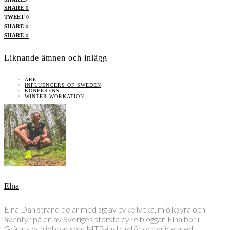
SHARE
0
TWEET
0
SHARE
0
SHARE
0
Liknande ämnen och inlägg
ÅRE
INFLUENCERS OF SWEDEN
KONFERENS
WINTER WORKATION
Elna
Elna Dahlstrand delar med sig av cykellycka, mjölksyra och
äventyr på en av Sveriges största cykelbloggar. Elna bor i
Gränna och jobbar som MTB-instruktör och guide med