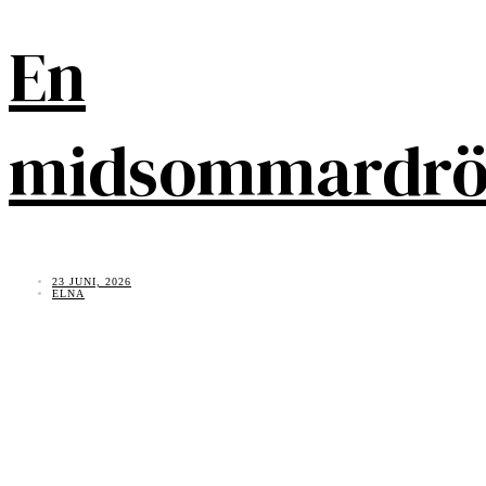
En
midsommardr
23 JUNI, 2026
ELNA