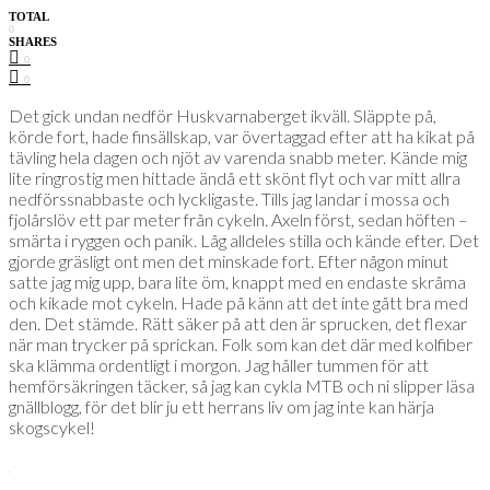
TOTAL
0
SHARES
0
0
Det gick undan nedför Huskvarnaberget ikväll. Släppte på,
körde fort, hade finsällskap, var övertaggad efter att ha kikat på
tävling hela dagen och njöt av varenda snabb meter. Kände mig
lite ringrostig men hittade ändå ett skönt flyt och var mitt allra
nedförssnabbaste och lyckligaste. Tills jag landar i mossa och
fjolårslöv ett par meter från cykeln. Axeln först, sedan höften –
smärta i ryggen och panik. Låg alldeles stilla och kände efter. Det
gjorde gräsligt ont men det minskade fort. Efter någon minut
satte jag mig upp, bara lite öm, knappt med en endaste skråma
och kikade mot cykeln. Hade på känn att det inte gått bra med
den. Det stämde. Rätt säker på att den är sprucken, det flexar
när man trycker på sprickan. Folk som kan det där med kolfiber
ska klämma ordentligt i morgon. Jag håller tummen för att
hemförsäkringen täcker, så jag kan cykla MTB och ni slipper läsa
gnällblogg, för det blir ju ett herrans liv om jag inte kan härja
skogscykel!