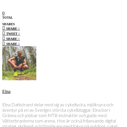
0
TOTAL
0
SHARES
SHARE
0
TWEET
0
SHARE
0
SHARE
0
Elna
Elna Dahlstrand delar med sig av cykellycka, mjölksyra och
äventyr på en av Sveriges största cykelbloggar. Elna bor i
Gränna och jobbar som MTB-instruktör och guide med
Vätterbranterna som arena. Hon är också frilansande digital
strateg, skribent och föreläsare med fokus på outdoor, cykel