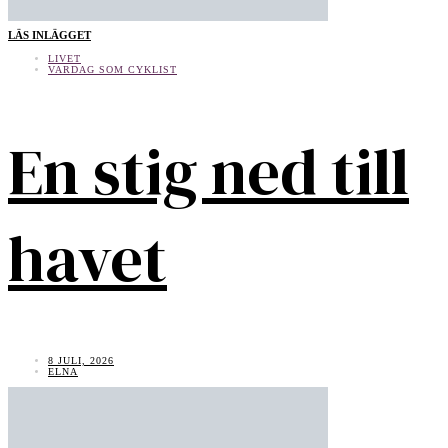
LÄS INLÄGGET
LIVET
VARDAG SOM CYKLIST
En stig ned till
havet
8 JULI, 2026
ELNA