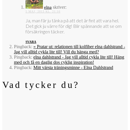
skriver:
elna
5 MAJ, 2013 KL. 21:16
Ja, man får ju tänka på att det är fint att vara hel.
Det gick ju värre för dig! Blir spännande att se om
försäkringen täcker.
SVARA
Pingback:
» Pratar ut: relationen till kolfiber elna dahlstrand -
Jag vill alltid cykla lite till! Vill du hänga med?
Pingback:
elna dahlstrand - Jag vill alltid cykla lite till! Häng
med och få en daglig dos cyklig inspiration!
Pingback:
Mitt värsta träningsminne - Elna Dahlstrand
Vad tycker du?