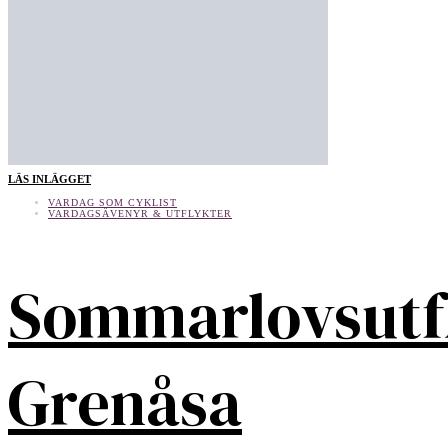
LÄS INLÄGGET
VARDAG SOM CYKLIST
VARDAGSÄVENYR & UTFLYKTER
Sommarlovsutf
Grenåsa