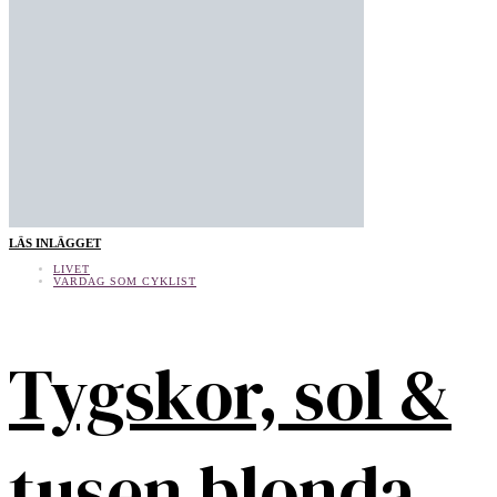
LÄS INLÄGGET
LIVET
VARDAG SOM CYKLIST
Tygskor, sol &
tusen blonda