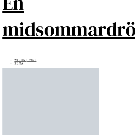
En
midsommardr
23 JUNI, 2026
ELNA