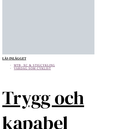
LÄS INLÄGGET
MTB, XC & STIGCYKLING
VARDAG SOM CYKLIST
Trygg och
kapabel