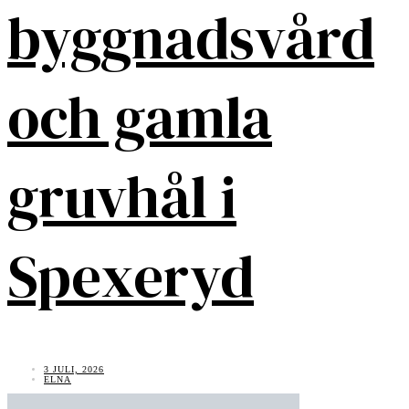
byggnadsvård
och gamla
gruvhål i
Spexeryd
3 JULI, 2026
ELNA