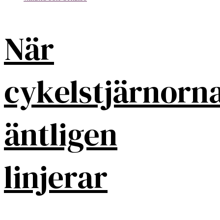
När
cykelstjärnorn
äntligen
linjerar