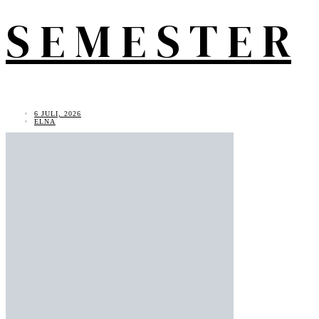
S E M E S T E R
6 JULI, 2026
ELNA