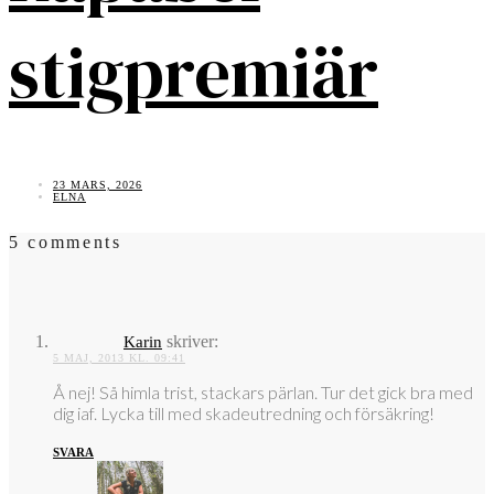
stigpremiär
23 MARS, 2026
ELNA
5 comments
skriver:
Karin
5 MAJ, 2013 KL. 09:41
Å nej! Så himla trist, stackars pärlan. Tur det gick bra med
dig iaf. Lycka till med skadeutredning och försäkring!
SVARA