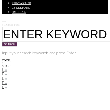
KONTAKT/PR
CYKELPODD
OM ELNA
SEARCH FOR:
SEARCH
Input your search keywords and press Enter.
TOTAL
0
SHARE
0
0
0
0
0