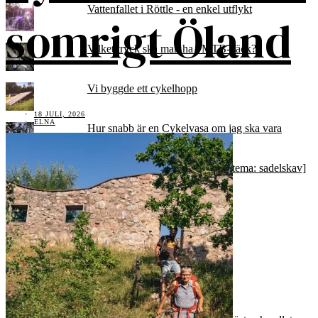
Vattenfallet i Röttle - en enkel utflykt
somrigt Öland
Vilket tryck ska man ha i MTB-däck?
Vi byggde ett cykelhopp
18 JULI, 2026
ELNA
Hur snabb är en Cykelvasa om jag ska vara
snabbare än mig själv?
The naked truth: kasta trosorna [tema: sadelskav]
Hur svår är Cykelvasan?