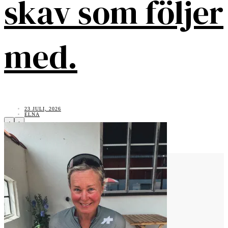
skav som följer
med.
23 JULI, 2026
ELNA
‹
›
Vad tycker du?