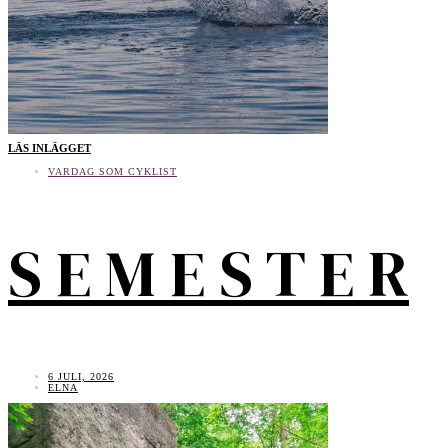
LÄS INLÄGGET
VARDAG SOM CYKLIST
S E M E S T E R
6 JULI, 2026
ELNA