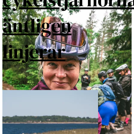
äntligen
linjerar
19 JULI, 2026
ELNA