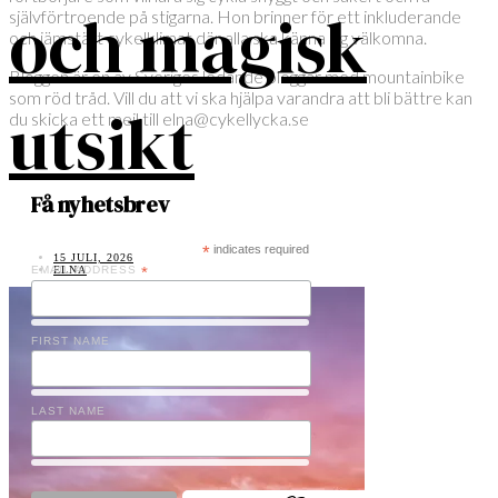
och magisk
självförtroende på stigarna. Hon brinner för ett inkluderande
och jämställt cykelklimat där alla ska känna sig välkomna.
Bloggen är en av Sveriges ledande bloggar med mountainbike
som röd tråd. Vill du att vi ska hjälpa varandra att bli bättre kan
utsikt
du skicka ett mejl till elna@cykellycka.se
Få nyhetsbrev
*
indicates required
15 JULI, 2026
ELNA
EMAIL ADDRESS
*
FIRST NAME
LAST NAME