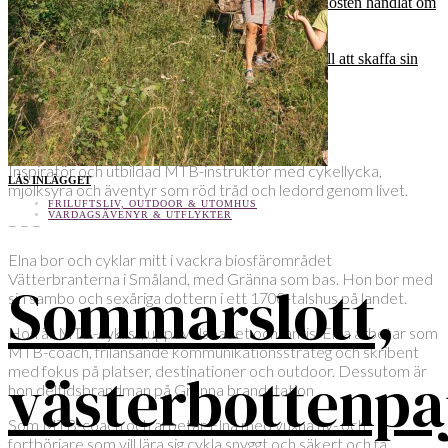
En elegi för alla sorger den här hösten handlat om
Att köpa MTB - en liten guide till att skaffa sin
första skogshoj
Elna Dahlstrand
Inspiratör och utbildad MTB-instruktör med cykellycka,
LÄS INLÄGGET
mjölksyra och äventyr som röd tråd och ledord genom livet.
FRILUFTSLIV, OUTDOOR & UTOMHUS
VARDAGSÄVENYR & UTFLYKTER
– – –
Elna bor och cyklar mitt i vackra biosfärområdet
Vätterbranterna i Småland, med Gränna som bas. Hon bor med
Sommarslott,
sin sambo och sexåriga dottern i ett 1700-talshus på landet.
Hon är MTB-cyklist, uppevelseatlet och lantis. Elna arbetar som
MTB-coach, frilansande kommunikationsstrateg och skribent
västerbottenpa
med fokus på platser, destinationer och outdoor. Dessutom är
hon deltidsbrandman på Gränna brandstation
Som MTB-coach och arbetar Elna med vuxna ny- och
fortbörjare som vill lära sig cykla snyggt och säkert och få