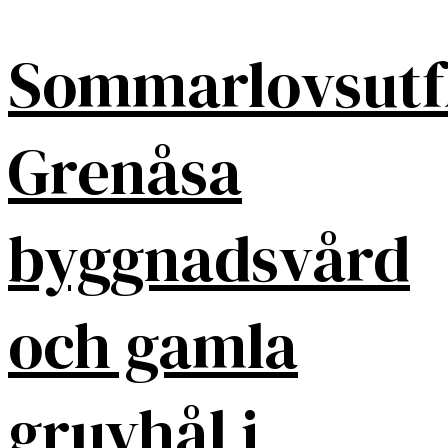
Sommarlovsutf
Grenåsa
byggnadsvård
och gamla
gruvhål i