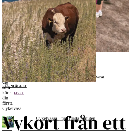
Populära inlägg och sidor
Till dig som kör din första Cykelvasa
LÄS INLÄGGET
LIVET
Vykort från ett
Cykelvasan - tips i sista minuten