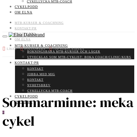
CYKELLYCKA MTB-COACH
CYKELPODD
OM ELNA
MTB-KURSER & COACHNING
KONTAKT/PR
CYKELPODD
OM ELNA
MTB-KURSER & COACHNING
LIKES
FOLLOWERS
710
SUBSCRIBERS
BOKNINGSBARA MTB-KURSER OCH LÄGER
UTVECKLAS SOM MTB-CYKLIST: BOKA COACH/CLINIC/KURS
KONTAKT/PR
KONTAKT
JOBBA MED MIG
KONTAKT
NYHETSBREV
CYKELLYCKA MTB-COACH
Sommarminne: meka
CYKELPODD
OM ELNA
0
cykel