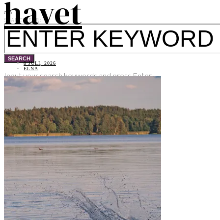
havet
SEARCH FOR:
SEARCH
8 JULI, 2026
ELNA
Input your search keywords and press Enter.
Tweet
LinkedIn
SHARE THIS SELECTION