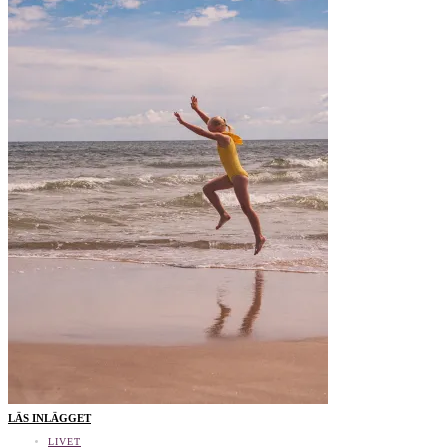
LÄS INLÄGGET
LIVET