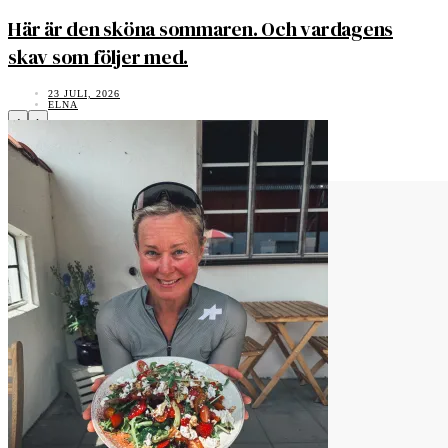
Här är den sköna sommaren. Och vardagens
skav som följer med.
23 JULI, 2026
ELNA
‹
›
Vad tycker du?