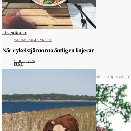
LÄS INLÄGGET
VARDAG SOM CYKLIST
När cykelstjärnorna äntligen linjerar
19 JULI, 2026
ELNA
Denna webbplats använder Akismet för att minska skräppost.
Lä