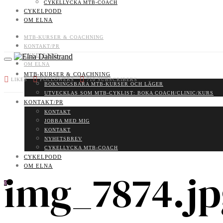
CYKELLYCKA MTB-COACH
CYKELPODD
OM ELNA
MTB-KURSER & COACHNING
KONTAKT/PR
CYKELPODD
OM ELNA
MTB-KURSER & COACHNING
LIKES
FOLLOWERS
710
SUBSCRIBERS
BOKNINGSBARA MTB-KURSER OCH LÄGER
UTVECKLAS SOM MTB-CYKLIST: BOKA COACH/CLINIC/KURS
KONTAKT/PR
KONTAKT
JOBBA MED MIG
KONTAKT
NYHETSBREV
CYKELLYCKA MTB-COACH
CYKELPODD
OM ELNA
img_7874.jp
0