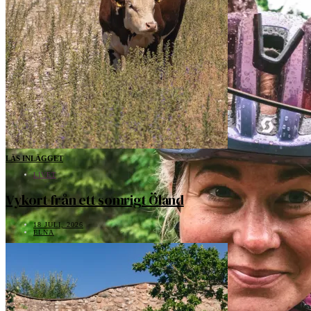
LÄS INLÄGGET
LIVET
Vykort från ett somrigt Öland
18 JULI, 2026
ELNA