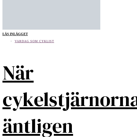
LÄS INLÄGGET
VARDAG SOM CYKLIST
När
cykelstjärnorn
äntligen