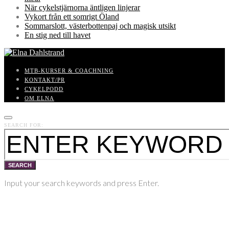
När cykelstjärnorna äntligen linjerar
Vykort från ett somrigt Öland
Sommarslott, västerbottenpaj och magisk utsikt
En stig ned till havet
MTB-KURSER & COACHNING
KONTAKT/PR
CYKELPODD
OM ELNA
SEARCH FOR:
SEARCH
Input your search keywords and press Enter.