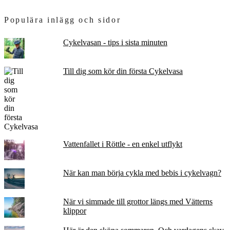
Populära inlägg och sidor
Cykelvasan - tips i sista minuten
Till dig som kör din första Cykelvasa
Vattenfallet i Röttle - en enkel utflykt
När kan man börja cykla med bebis i cykelvagn?
När vi simmade till grottor längs med Vätterns
klippor