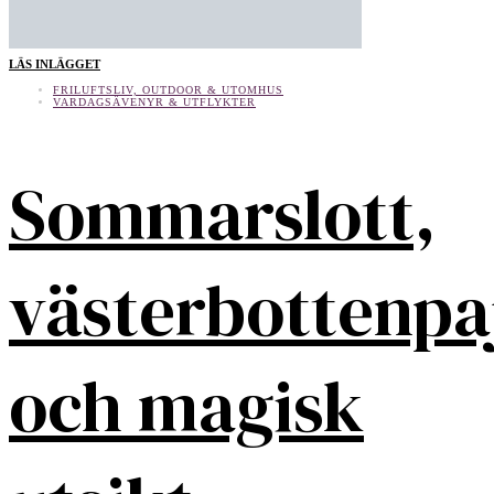
LÄS INLÄGGET
FRILUFTSLIV, OUTDOOR & UTOMHUS
VARDAGSÄVENYR & UTFLYKTER
Sommarslott,
västerbottenpa
och magisk