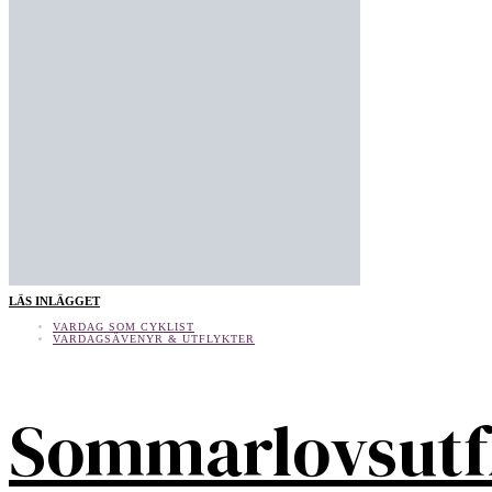
LÄS INLÄGGET
VARDAG SOM CYKLIST
VARDAGSÄVENYR & UTFLYKTER
Sommarlovsutf