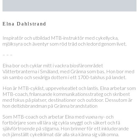
Elna Dahlstrand
Inspiratör och utbildad MTB-instruktör med cykellycka,
mjölksyra och äventyr som röd tråd och ledord genom livet.
– – –
Elna bor och cyklar mitt i vackra biosfärområdet
Vätterbranterna i Småland, med Gränna som bas. Hon bor med
sin sambo och sexåriga dottern i ett 1700-talshus på landet.
Hon är MTB-cyklist, uppevelseatlet och lantis. Elna arbetar som
MTB-coach, frilansande kommunikationsstrateg och skribent
med fokus på platser, destinationer och outdoor. Dessutom är
hon deltidsbrandman på Gränna brandstation
Som MTB-coach och arbetar Elna med vuxna ny- och
fortbörjare som vill lära sig cykla snyggt och säkert och få
självförtroende på stigarna. Hon brinner för ett inkluderande
och jämställt cykelklimat där alla ska känna sig välkomna.