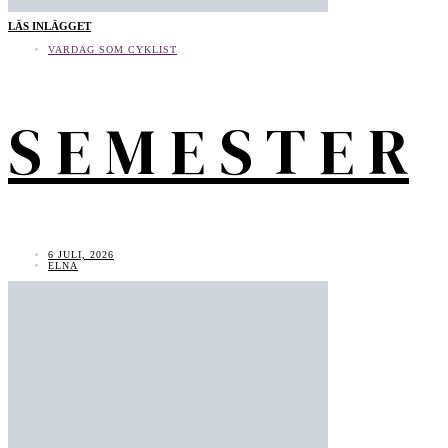
LÄS INLÄGGET
VARDAG SOM CYKLIST
S E M E S T E R
6 JULI, 2026
ELNA