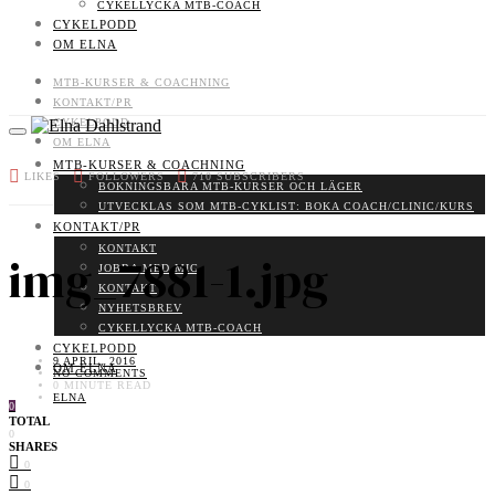
CYKELLYCKA MTB-COACH
CYKELPODD
OM ELNA
MTB-KURSER & COACHNING
KONTAKT/PR
CYKELPODD
OM ELNA
MTB-KURSER & COACHNING
LIKES
FOLLOWERS
710
SUBSCRIBERS
BOKNINGSBARA MTB-KURSER OCH LÄGER
UTVECKLAS SOM MTB-CYKLIST: BOKA COACH/CLINIC/KURS
KONTAKT/PR
KONTAKT
img_7881-1.jpg
JOBBA MED MIG
KONTAKT
NYHETSBREV
CYKELLYCKA MTB-COACH
CYKELPODD
9 APRIL, 2016
OM ELNA
NO COMMENTS
0 MINUTE READ
ELNA
0
TOTAL
0
SHARES
0
0