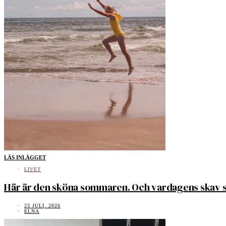
LÄS INLÄGGET
LIVET
Här är den sköna sommaren. Och vardagens skav s
23 JULI, 2026
ELNA