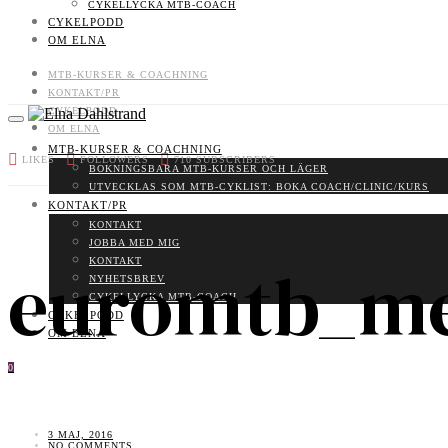
CYKELLYCKA MTB-COACH
CYKELPODD
OM ELNA
MTB-KURSER & COACHNING
KONTAKT/PR
CYKELPODD
OM ELNA
MTB-KURSER & COACHNING
LIKES
FOLLOWERS
710
SUBSCRIBERS
BOKNINGSBARA MTB-KURSER OCH LÄGER
UTVECKLAS SOM MTB-CYKLIST: BOKA COACH/CLINIC/KURS
KONTAKT/PR
KONTAKT
JOBBA MED MIG
euromtb_me
KONTAKT
NYHETSBREV
CYKELLYCKA MTB-COACH
CYKELPODD
OM ELNA
0
3 MAJ, 2016
NO COMMENTS