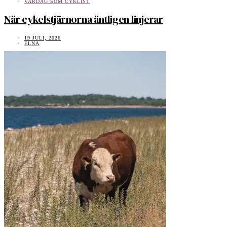
VARDAG SOM CYKLIST
När cykelstjärnorna äntligen linjerar
19 JULI, 2026
ELNA