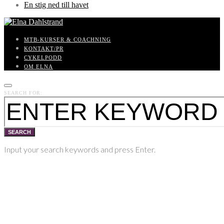
En stig ned till havet
MTB-KURSER & COACHNING
KONTAKT/PR
CYKELPODD
OM ELNA
SEARCH FOR:
SEARCH
Input your search keywords and press Enter.