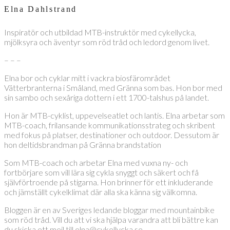
Elna Dahlstrand
Inspiratör och utbildad MTB-instruktör med cykellycka,
mjölksyra och äventyr som röd tråd och ledord genom livet.
– – –
Elna bor och cyklar mitt i vackra biosfärområdet
Vätterbranterna i Småland, med Gränna som bas. Hon bor med
sin sambo och sexåriga dottern i ett 1700-talshus på landet.
Hon är MTB-cyklist, uppevelseatlet och lantis. Elna arbetar som
MTB-coach, frilansande kommunikationsstrateg och skribent
med fokus på platser, destinationer och outdoor. Dessutom är
hon deltidsbrandman på Gränna brandstation
Som MTB-coach och arbetar Elna med vuxna ny- och
fortbörjare som vill lära sig cykla snyggt och säkert och få
självförtroende på stigarna. Hon brinner för ett inkluderande
och jämställt cykelklimat där alla ska känna sig välkomna.
Bloggen är en av Sveriges ledande bloggar med mountainbike
som röd tråd. Vill du att vi ska hjälpa varandra att bli bättre kan
du skicka ett mejl till elna@cykellycka.se