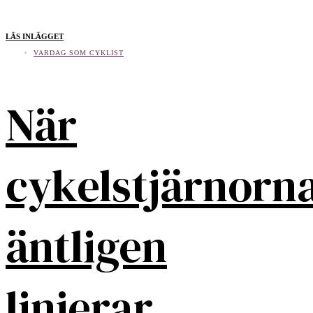
LÄS INLÄGGET
VARDAG SOM CYKLIST
När
cykelstjärnorn
äntligen
linjerar