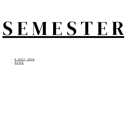
S E M E S T E R
6 JULI, 2026
ELNA