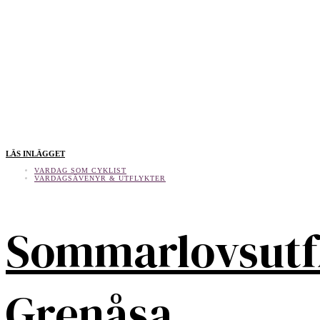
LÄS INLÄGGET
VARDAG SOM CYKLIST
VARDAGSÄVENYR & UTFLYKTER
Sommarlovsutf
Grenåsa