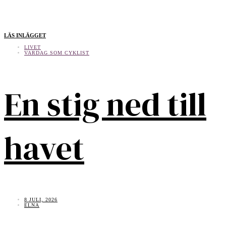
LÄS INLÄGGET
LIVET
VARDAG SOM CYKLIST
En stig ned till
havet
8 JULI, 2026
ELNA