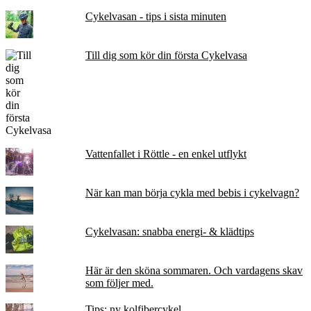
Cykelvasan - tips i sista minuten
Till dig som kör din första Cykelvasa
Vattenfallet i Röttle - en enkel utflykt
När kan man börja cykla med bebis i cykelvagn?
Cykelvasan: snabba energi- & klädtips
Här är den sköna sommaren. Och vardagens skav
som följer med.
Tips: ny kolfibercykel