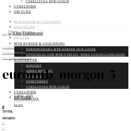
CYKELLYCKA MTB-COACH
CYKELPODD
OM ELNA
MTB-KURSER & COACHNING
KONTAKT/PR
CYKELPODD
OM ELNA
MTB-KURSER & COACHNING
0
LIKES
BOKNINGSBARA MTB-KURSER OCH LÄGER
0
FOLLOWERS
UTVECKLAS SOM MTB-CYKLIST: BOKA COACH/CLINIC/KURS
711
SUBSCRIBERS
KONTAKT/PR
KONTAKT
euromtb_morgon-5
JOBBA MED MIG
KONTAKT
NYHETSBREV
CYKELLYCKA MTB-COACH
CYKELPODD
5 MAJ, 2016
OM ELNA
NO COMMENTS
0 MINUTE READ
ELNA
0
TOTAL
0
SHARES
0
0