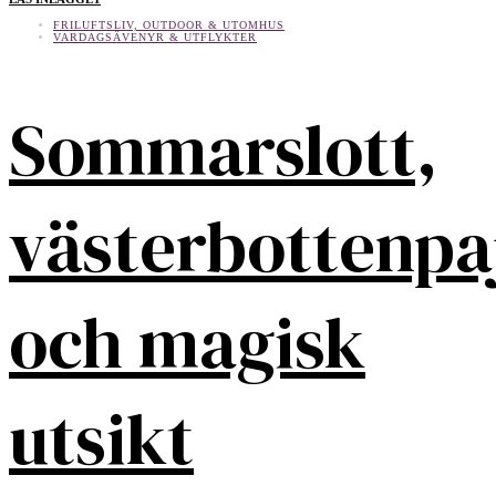
FRILUFTSLIV, OUTDOOR & UTOMHUS
VARDAGSÄVENYR & UTFLYKTER
Sommarslott,
västerbottenpa
och magisk
utsikt