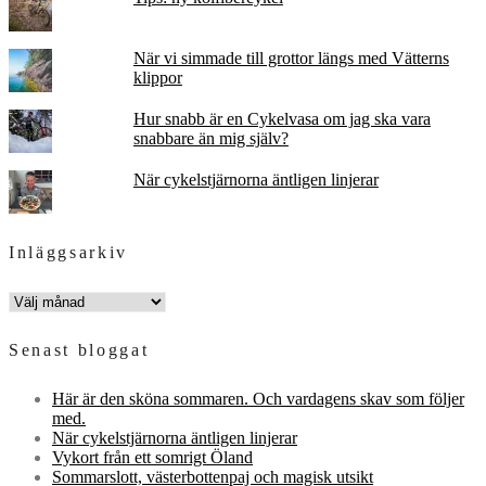
När vi simmade till grottor längs med Vätterns
klippor
Hur snabb är en Cykelvasa om jag ska vara
snabbare än mig själv?
När cykelstjärnorna äntligen linjerar
Inläggsarkiv
INLÄGGSARKIV
Senast bloggat
Här är den sköna sommaren. Och vardagens skav som följer
med.
När cykelstjärnorna äntligen linjerar
Vykort från ett somrigt Öland
Sommarslott, västerbottenpaj och magisk utsikt