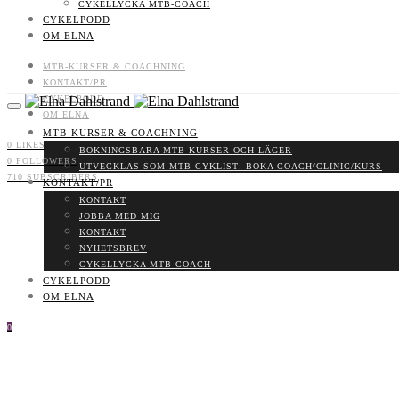
CYKELLYCKA MTB-COACH
CYKELPODD
OM ELNA
MTB-KURSER & COACHNING
KONTAKT/PR
CYKELPODD
OM ELNA
MTB-KURSER & COACHNING
0
LIKES
BOKNINGSBARA MTB-KURSER OCH LÄGER
0
FOLLOWERS
UTVECKLAS SOM MTB-CYKLIST: BOKA COACH/CLINIC/KURS
710
SUBSCRIBERS
KONTAKT/PR
KONTAKT
JOBBA MED MIG
KONTAKT
NYHETSBREV
CYKELLYCKA MTB-COACH
CYKELPODD
OM ELNA
0