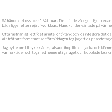
Så hände det oss också. Vabruari. Det hände väl egentligen redan 
båda ligger efter rejält i workload. Hans kunder väntade på värme
Ofta fastnar jag i ett “det är inte lönt”-tänk och ids inte göra det
allt tröttare framemot senförmiddagen tog jag ett djupt andetag o
Jag bytte om till cykelkläder, rafsade ihop lite dunjacka och kläm
varma kläder och tog med henne ut i garaget och kopplade loss cr