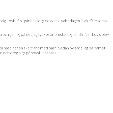
Lovis tills i går och idag delade vi vabbdagen i två eftersom vi
kena och ge mig på det jag tycker är omständigt ändå. När Lovis blev
 ska med när en ska träna med barn. Sedan byltade jag på barnet
en och drog iväg på sovstundspass.