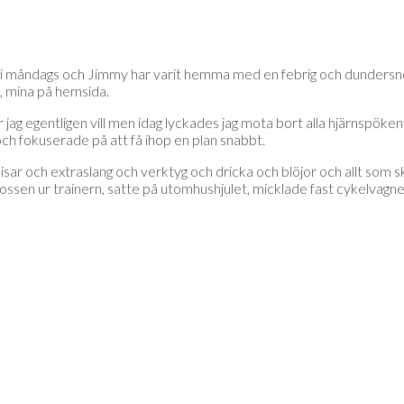
i måndags och Jimmy har varit hemma med en febrig och dundersnorig 
, mina på hemsida.
 där jag egentligen vill men idag lyckades jag mota bort alla hjärnspö
ch fokuserade på att få ihop en plan snabbt.
misar och extraslang och verktyg och dricka och blöjor och allt som
ossen ur trainern, satte på utomhushjulet, micklade fast cykelvagn