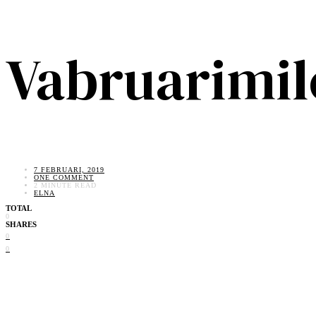
Vabruarimil
7 FEBRUARI, 2019
ONE COMMENT
2 MINUTE READ
ELNA
TOTAL
0
SHARES
0
0