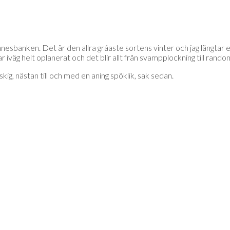
esbanken. Det är den allra gråaste sortens vinter och jag längtar eft
rar iväg helt oplanerat och det blir allt från svampplockning till rand
skig, nästan till och med en aning spöklik, sak sedan.