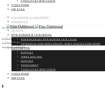
CYKELLYCKA MTB-COACH
CYKELPODD
OM ELNA
MTB-KURSER & COACHNING
KONTAKT/PR
CYKELPODD
OM ELNA
MTB-KURSER & COACHNING
0
LIKES
BOKNINGSBARA MTB-KURSER OCH LÄGER
0
FOLLOWERS
UTVECKLAS SOM MTB-CYKLIST: BOKA COACH/CLINIC/KURS
710
SUBSCRIBERS
KONTAKT/PR
KONTAKT
JOBBA MED MIG
KONTAKT
NYHETSBREV
CYKELLYCKA MTB-COACH
CYKELPODD
OM ELNA
0