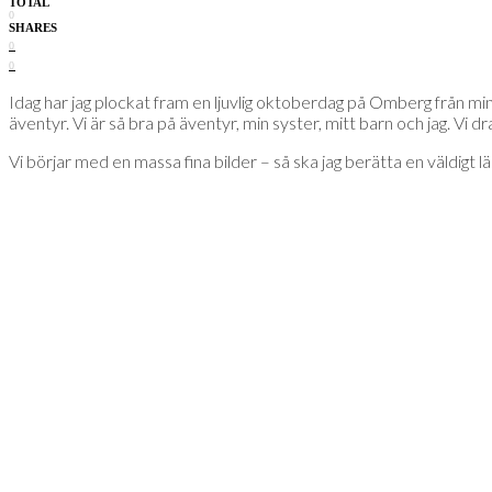
TOTAL
0
SHARES
0
0
Idag har jag plockat fram en ljuvlig oktoberdag på Omberg från minn
äventyr. Vi är så bra på äventyr, min syster, mitt barn och jag. Vi d
Vi börjar med en massa fina bilder – så ska jag berätta en väldigt lä