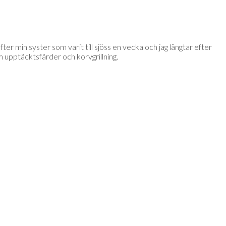
er min syster som varit till sjöss en vecka och jag längtar efter
om upptäcktsfärder och korvgrillning.