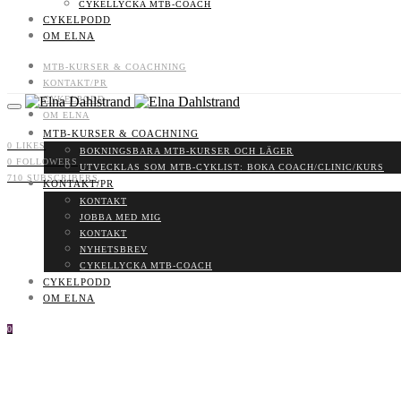
CYKELLYCKA MTB-COACH
CYKELPODD
OM ELNA
MTB-KURSER & COACHNING
KONTAKT/PR
CYKELPODD
OM ELNA
MTB-KURSER & COACHNING
0
LIKES
BOKNINGSBARA MTB-KURSER OCH LÄGER
0
FOLLOWERS
UTVECKLAS SOM MTB-CYKLIST: BOKA COACH/CLINIC/KURS
710
SUBSCRIBERS
KONTAKT/PR
KONTAKT
JOBBA MED MIG
KONTAKT
NYHETSBREV
CYKELLYCKA MTB-COACH
CYKELPODD
OM ELNA
0