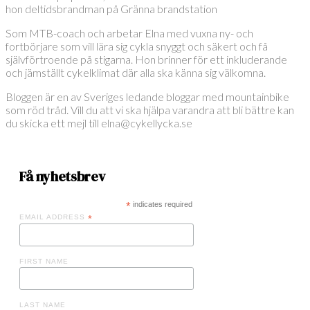
hon deltidsbrandman på Gränna brandstation
Som MTB-coach och arbetar Elna med vuxna ny- och
fortbörjare som vill lära sig cykla snyggt och säkert och få
självförtroende på stigarna. Hon brinner för ett inkluderande
och jämställt cykelklimat där alla ska känna sig välkomna.
Bloggen är en av Sveriges ledande bloggar med mountainbike
som röd tråd. Vill du att vi ska hjälpa varandra att bli bättre kan
du skicka ett mejl till elna@cykellycka.se
Få nyhetsbrev
*
indicates required
EMAIL ADDRESS
*
FIRST NAME
LAST NAME