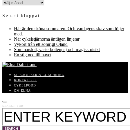
INLÄGGSARKIV
Senast bloggat
Här är den sköna sommaren. Och vardagens skav som följer
med.
När cykelstjärnorna äntligen linjerar
Vykort från ett somrigt Öland
Sommarslott, västerbottenpaj och magisk utsikt
En stig ned till havet
MTB-KURSER & COACHNING
KONTAKT/PR
CYKELPODD
OM ELNA
SEARCH FOR:
SEARCH