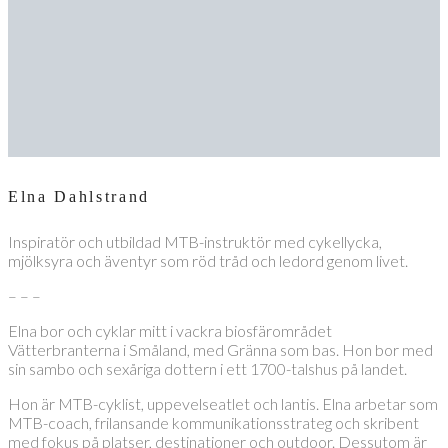
Elna Dahlstrand
Inspiratör och utbildad MTB-instruktör med cykellycka,
mjölksyra och äventyr som röd tråd och ledord genom livet.
– – –
Elna bor och cyklar mitt i vackra biosfärområdet
Vätterbranterna i Småland, med Gränna som bas. Hon bor med
sin sambo och sexåriga dottern i ett 1700-talshus på landet.
Hon är MTB-cyklist, uppevelseatlet och lantis. Elna arbetar som
MTB-coach, frilansande kommunikationsstrateg och skribent
med fokus på platser, destinationer och outdoor. Dessutom är