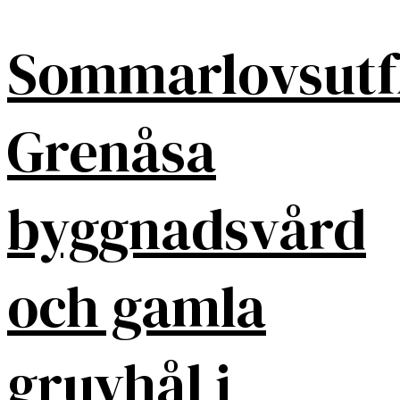
Sommarlovsutf
Grenåsa
byggnadsvård
och gamla
gruvhål i