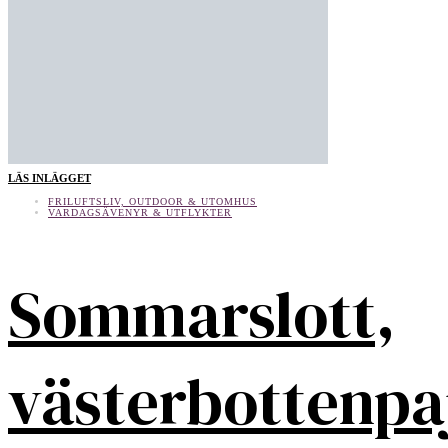
LÄS INLÄGGET
FRILUFTSLIV, OUTDOOR & UTOMHUS
VARDAGSÄVENYR & UTFLYKTER
Sommarslott,
västerbottenpa