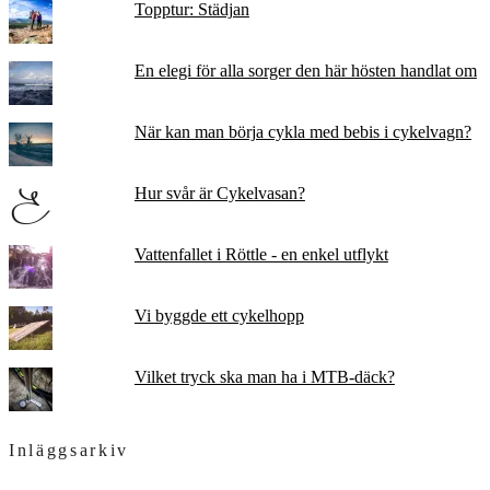
Topptur: Städjan
En elegi för alla sorger den här hösten handlat om
När kan man börja cykla med bebis i cykelvagn?
Hur svår är Cykelvasan?
Vattenfallet i Röttle - en enkel utflykt
Vi byggde ett cykelhopp
Vilket tryck ska man ha i MTB-däck?
Inläggsarkiv