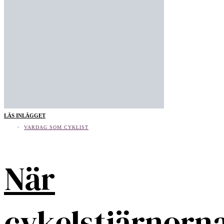
LÄS INLÄGGET
VARDAG SOM CYKLIST
När
cykelstjärnorn