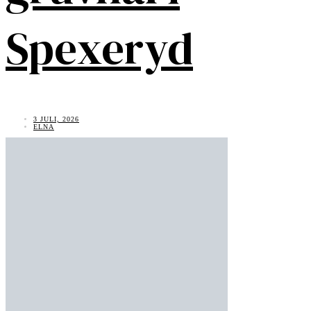
Spexeryd
3 JULI, 2026
ELNA