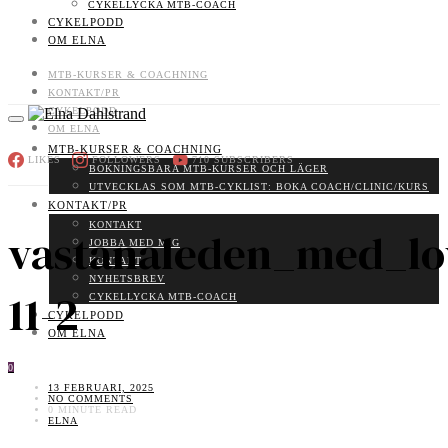
CYKELLYCKA MTB-COACH
CYKELPODD
OM ELNA
MTB-KURSER & COACHNING
KONTAKT/PR
CYKELPODD
OM ELNA
MTB-KURSER & COACHNING
LIKES
FOLLOWERS
710
SUBSCRIBERS
BOKNINGSBARA MTB-KURSER OCH LÄGER
UTVECKLAS SOM MTB-CYKLIST: BOKA COACH/CLINIC/KURS
KONTAKT/PR
KONTAKT
vastanaleden_med_lo
JOBBA MED MIG
KONTAKT
NYHETSBREV
11-2
CYKELLYCKA MTB-COACH
CYKELPODD
OM ELNA
0
13 FEBRUARI, 2025
NO COMMENTS
0 MINUTE READ
ELNA