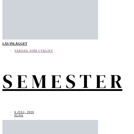
LÄS INLÄGGET
VARDAG SOM CYKLIST
S E M E S T E R
6 JULI, 2026
ELNA