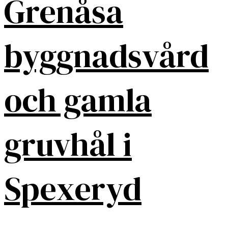
Grenåsa
byggnadsvård
och gamla
gruvhål i
Spexeryd