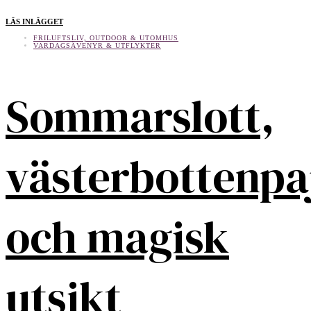
LÄS INLÄGGET
FRILUFTSLIV, OUTDOOR & UTOMHUS
VARDAGSÄVENYR & UTFLYKTER
Sommarslott,
västerbottenpa
och magisk
utsikt