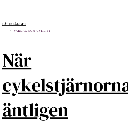
LÄS INLÄGGET
VARDAG SOM CYKLIST
När
cykelstjärnorn
äntligen