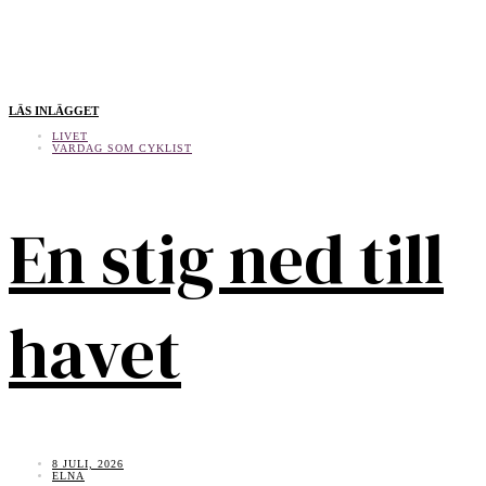
LÄS INLÄGGET
LIVET
VARDAG SOM CYKLIST
En stig ned till
havet
8 JULI, 2026
ELNA