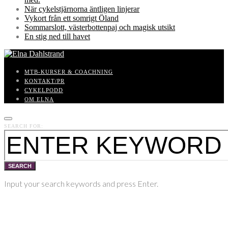
När cykelstjärnorna äntligen linjerar
Vykort från ett somrigt Öland
Sommarslott, västerbottenpaj och magisk utsikt
En stig ned till havet
MTB-KURSER & COACHNING
KONTAKT/PR
CYKELPODD
OM ELNA
SEARCH FOR:
SEARCH
Input your search keywords and press Enter.