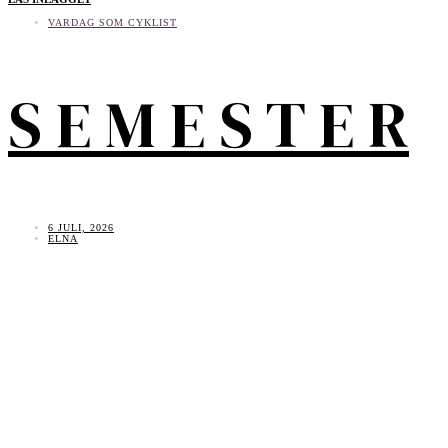
VARDAG SOM CYKLIST
S E M E S T E R
6 JULI, 2026
ELNA