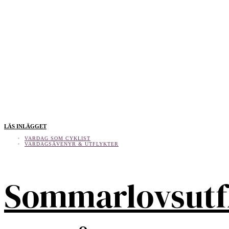
LÄS INLÄGGET
VARDAG SOM CYKLIST
VARDAGSÄVENYR & UTFLYKTER
Sommarlovsutf