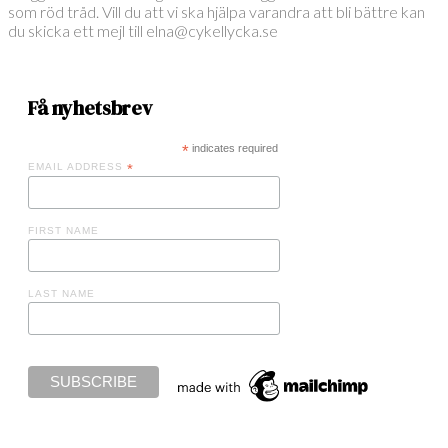
som röd tråd. Vill du att vi ska hjälpa varandra att bli bättre kan
du skicka ett mejl till elna@cykellycka.se
Få nyhetsbrev
*
indicates required
EMAIL ADDRESS
*
FIRST NAME
LAST NAME