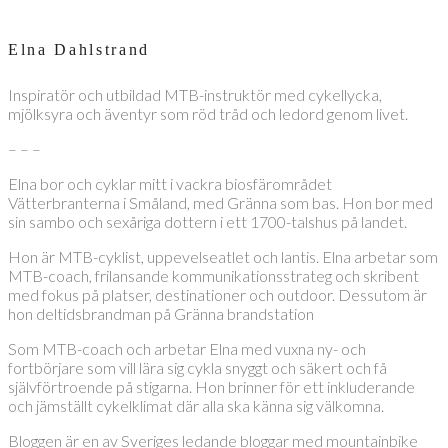
Elna Dahlstrand
Inspiratör och utbildad MTB-instruktör med cykellycka,
mjölksyra och äventyr som röd tråd och ledord genom livet.
– – –
Elna bor och cyklar mitt i vackra biosfärområdet
Vätterbranterna i Småland, med Gränna som bas. Hon bor med
sin sambo och sexåriga dottern i ett 1700-talshus på landet.
Hon är MTB-cyklist, uppevelseatlet och lantis. Elna arbetar som
MTB-coach, frilansande kommunikationsstrateg och skribent
med fokus på platser, destinationer och outdoor. Dessutom är
hon deltidsbrandman på Gränna brandstation
Som MTB-coach och arbetar Elna med vuxna ny- och
fortbörjare som vill lära sig cykla snyggt och säkert och få
självförtroende på stigarna. Hon brinner för ett inkluderande
och jämställt cykelklimat där alla ska känna sig välkomna.
Bloggen är en av Sveriges ledande bloggar med mountainbike