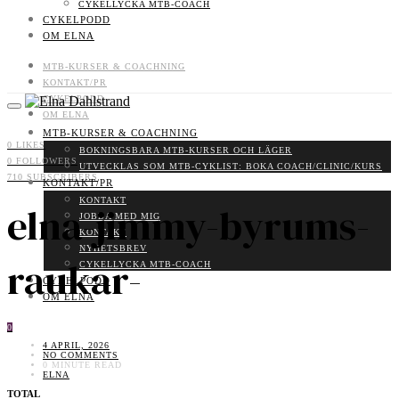
CYKELLYCKA MTB-COACH
CYKELPODD
OM ELNA
MTB-KURSER & COACHNING
KONTAKT/PR
CYKELPODD
OM ELNA
MTB-KURSER & COACHNING
0
LIKES
BOKNINGSBARA MTB-KURSER OCH LÄGER
0
FOLLOWERS
UTVECKLAS SOM MTB-CYKLIST: BOKA COACH/CLINIC/KURS
710
SUBSCRIBERS
KONTAKT/PR
KONTAKT
elna-jimmy-byrums-
JOBBA MED MIG
KONTAKT
NYHETSBREV
raukar-
CYKELLYCKA MTB-COACH
CYKELPODD
OM ELNA
0
4 APRIL, 2026
NO COMMENTS
0 MINUTE READ
ELNA
TOTAL