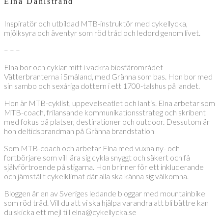
Elna Dahlstrand
Inspiratör och utbildad MTB-instruktör med cykellycka,
mjölksyra och äventyr som röd tråd och ledord genom livet.
– – –
Elna bor och cyklar mitt i vackra biosfärområdet
Vätterbranterna i Småland, med Gränna som bas. Hon bor med
sin sambo och sexåriga dottern i ett 1700-talshus på landet.
Hon är MTB-cyklist, uppevelseatlet och lantis. Elna arbetar som
MTB-coach, frilansande kommunikationsstrateg och skribent
med fokus på platser, destinationer och outdoor. Dessutom är
hon deltidsbrandman på Gränna brandstation
Som MTB-coach och arbetar Elna med vuxna ny- och
fortbörjare som vill lära sig cykla snyggt och säkert och få
självförtroende på stigarna. Hon brinner för ett inkluderande
och jämställt cykelklimat där alla ska känna sig välkomna.
Bloggen är en av Sveriges ledande bloggar med mountainbike
som röd tråd. Vill du att vi ska hjälpa varandra att bli bättre kan
du skicka ett mejl till elna@cykellycka.se