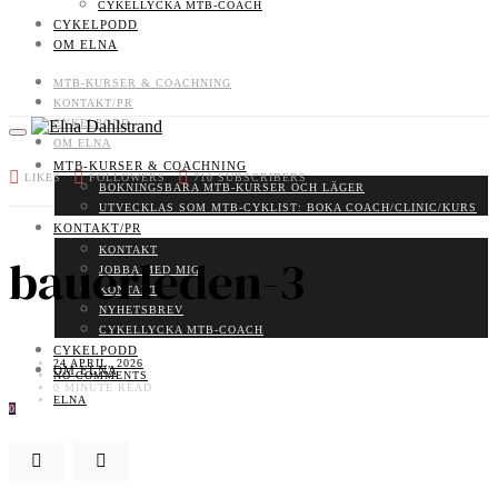
CYKELLYCKA MTB-COACH
CYKELPODD
OM ELNA
MTB-KURSER & COACHNING
KONTAKT/PR
CYKELPODD
OM ELNA
MTB-KURSER & COACHNING
LIKES
FOLLOWERS
710
SUBSCRIBERS
BOKNINGSBARA MTB-KURSER OCH LÄGER
UTVECKLAS SOM MTB-CYKLIST: BOKA COACH/CLINIC/KURS
KONTAKT/PR
KONTAKT
bauerleden-3
JOBBA MED MIG
KONTAKT
NYHETSBREV
CYKELLYCKA MTB-COACH
CYKELPODD
24 APRIL, 2026
OM ELNA
NO COMMENTS
0 MINUTE READ
ELNA
0