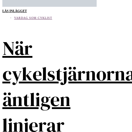
LÄS INLÄGGET
VARDAG SOM CYKLIST
När
cykelstjärnorn
äntligen
linjerar