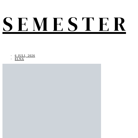
S E M E S T E R
6 JULI, 2026
ELNA