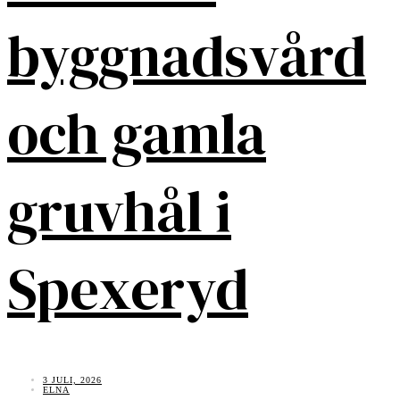
byggnadsvård
och gamla
gruvhål i
Spexeryd
3 JULI, 2026
ELNA