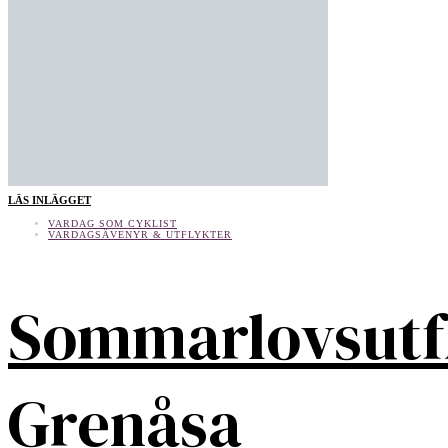
LÄS INLÄGGET
VARDAG SOM CYKLIST
VARDAGSÄVENYR & UTFLYKTER
Sommarlovsutf
Grenåsa