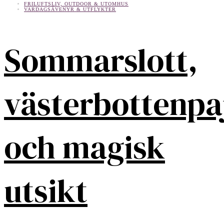
FRILUFTSLIV, OUTDOOR & UTOMHUS
VARDAGSÄVENYR & UTFLYKTER
Sommarslott,
västerbottenpa
och magisk
utsikt