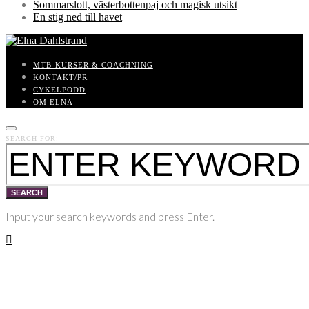
Sommarslott, västerbottenpaj och magisk utsikt
En stig ned till havet
MTB-KURSER & COACHNING
KONTAKT/PR
CYKELPODD
OM ELNA
SEARCH FOR:
SEARCH
Input your search keywords and press Enter.