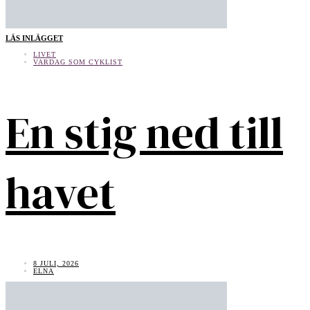
LÄS INLÄGGET
LIVET
VARDAG SOM CYKLIST
En stig ned till
havet
8 JULI, 2026
ELNA