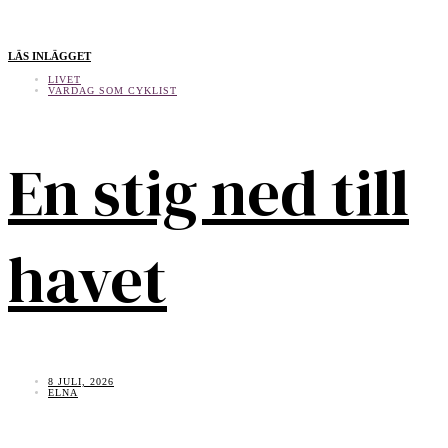
LÄS INLÄGGET
LIVET
VARDAG SOM CYKLIST
En stig ned till
havet
8 JULI, 2026
ELNA