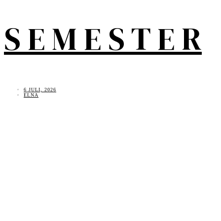
S E M E S T E R
6 JULI, 2026
ELNA