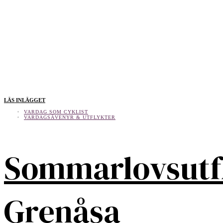
LÄS INLÄGGET
VARDAG SOM CYKLIST
VARDAGSÄVENYR & UTFLYKTER
Sommarlovsutf
Grenåsa