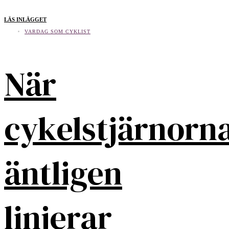
LÄS INLÄGGET
VARDAG SOM CYKLIST
När
cykelstjärnorn
äntligen
linjerar