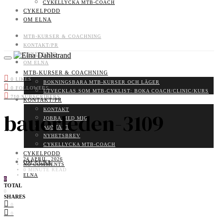
CYKELLYCKA MTB-COACH
CYKELPODD
OM ELNA
MTB-KURSER & COACHNING
KONTAKT/PR
CYKELPODD
OM ELNA
MTB-KURSER & COACHNING
0
LIKES
BOKNINGSBARA MTB-KURSER OCH LÄGER
0
FOLLOWERS
UTVECKLAS SOM MTB-CYKLIST: BOKA COACH/CLINIC/KURS
710
SUBSCRIBERS
KONTAKT/PR
KONTAKT
bauerleden-3109
JOBBA MED MIG
KONTAKT
NYHETSBREV
CYKELLYCKA MTB-COACH
CYKELPODD
24 APRIL, 2026
OM ELNA
NO COMMENTS
0 MINUTE READ
ELNA
0
TOTAL
0
SHARES
0
0