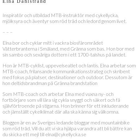
Elna Dahlstrand
Inspiratör och utbildad MTB-instruktör med cykellycka,
mjölksyra och äventyr som röd tråd och ledord genom livet.
– – –
Elna bor och cyklar mitt i vackra biosfärområdet
Vätterbranterna i Småland, med Gränna som bas. Hon bor med
sin sambo och sexåriga dottern i ett 1700-talshus på landet.
Hon är MTB-cyklist, uppevelseatlet och lantis. Elna arbetar som
MTB-coach, frilansande kommunikationsstrateg och skribent
med fokus på platser, destinationer och outdoor. Dessutom är
hon deltidsbrandman på Gränna brandstation
Som MTB-coach och arbetar Elna med vuxna ny- och
fortbörjare som vill lära sig cykla snyggt och säkert och få
självförtroende på stigarna. Hon brinner för ett inkluderande
och jämställt cykelklimat där alla ska känna sig välkomna.
Bloggen är en av Sveriges ledande bloggar med mountainbike
som röd tråd. Vill du att vi ska hjälpa varandra att bli bättre kan
du skicka ett mejl till elna@cykellycka.se