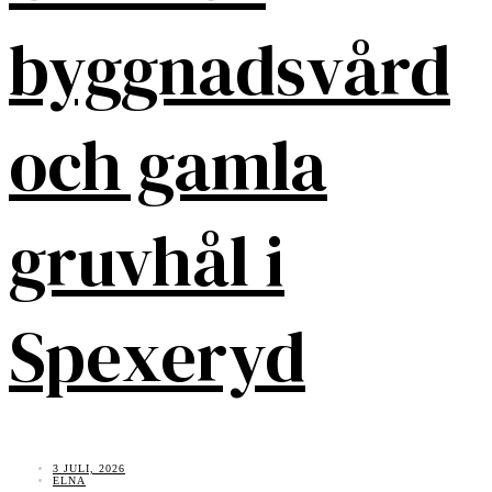
byggnadsvård
och gamla
gruvhål i
Spexeryd
3 JULI, 2026
ELNA