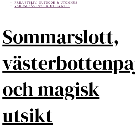
FRILUFTSLIV, OUTDOOR & UTOMHUS
VARDAGSÄVENYR & UTFLYKTER
Sommarslott,
västerbottenpa
och magisk
utsikt