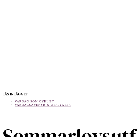
LÄS INLÄGGET
VARDAG SOM CYKLIST
VARDAGSÄVENYR & UTFLYKTER
Sommarlovsutf