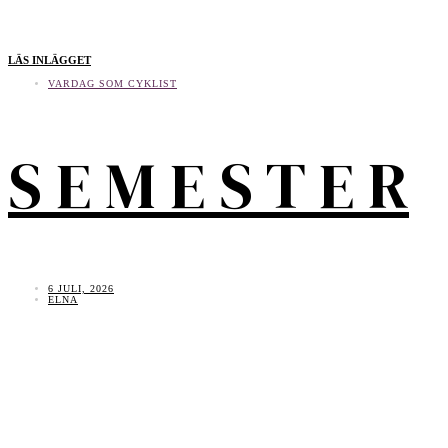
LÄS INLÄGGET
VARDAG SOM CYKLIST
S E M E S T E R
6 JULI, 2026
ELNA