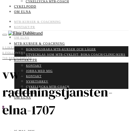
CYKELLYCKA MTB-COACH
CYKELPODD
OM ELNA
MTB-KURSER & COACHNING
KONTAKT/PR
CYKELPODD
OM ELNA
MTB-KURSER & COACHNING
0
LIKES
BOKNINGSBARA MTB-KURSER OCH LÄGER
0
FOLLOWERS
UTVECKLAS SOM MTB-CYKLIST: BOKA COACH/CLINIC/KURS
710
SUBSCRIBERS
KONTAKT/PR
KONTAKT
vw-
JOBBA MED MIG
KONTAKT
NYHETSBREV
raddningstjansten-
CYKELLYCKA MTB-COACH
CYKELPODD
OM ELNA
elna-1707
0