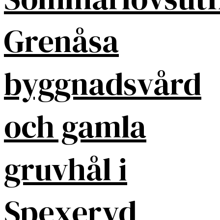
Grenåsa
byggnadsvård
och gamla
gruvhål i
Spexeryd