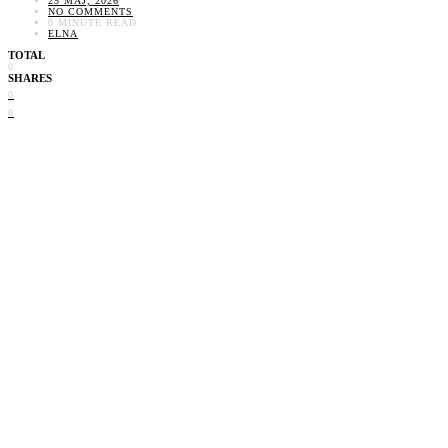
25 MAJ, 2026
NO COMMENTS
0 MINUTE READ
ELNA
TOTAL
0
SHARES
0
0