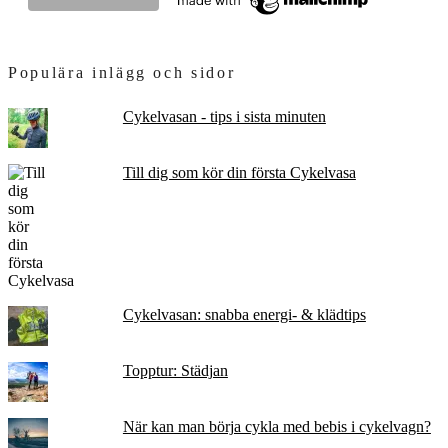
Populära inlägg och sidor
Cykelvasan - tips i sista minuten
Till dig som kör din första Cykelvasa
Cykelvasan: snabba energi- & klädtips
Topptur: Städjan
När kan man börja cykla med bebis i cykelvagn?