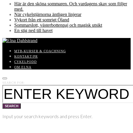
Här är den sköna sommaren. Och vardagens skav som följer
med.
När cykelstjärnorna äntligen linjerar
Vykort från ett somrigt Öland
Sommarslott, västerbottenpaj och magisk utsikt
En stig ned till havet
MTB-KURSER & COACHNING
KONTAKT/PR
CYKELPODD
OM ELNA
SEARCH FOR:
SEARCH
Input your search keywords and press Enter.