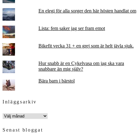
En elegi för alla sorger den här hösten handlat om
Lista: fem saker jag ser fram emot
Bikefit vecka 31 + en grej som är helt jävla sjuk.
Hur snabb är en Cykelvasa om jag ska vara
snabbare än mig själv?
Bära barn i bärstol
Inläggsarkiv
INLÄGGSARKIV
Senast bloggat