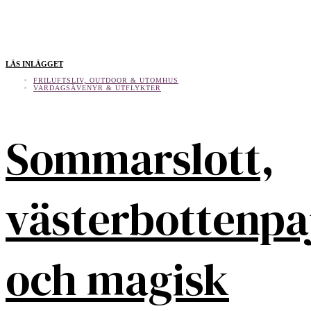
LÄS INLÄGGET
FRILUFTSLIV, OUTDOOR & UTOMHUS
VARDAGSÄVENYR & UTFLYKTER
Sommarslott,
västerbottenpa
och magisk