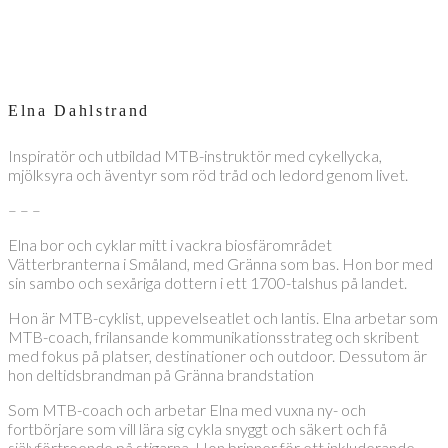
Elna Dahlstrand
Inspiratör och utbildad MTB-instruktör med cykellycka,
mjölksyra och äventyr som röd tråd och ledord genom livet.
– – –
Elna bor och cyklar mitt i vackra biosfärområdet
Vätterbranterna i Småland, med Gränna som bas. Hon bor med
sin sambo och sexåriga dottern i ett 1700-talshus på landet.
Hon är MTB-cyklist, uppevelseatlet och lantis. Elna arbetar som
MTB-coach, frilansande kommunikationsstrateg och skribent
med fokus på platser, destinationer och outdoor. Dessutom är
hon deltidsbrandman på Gränna brandstation
Som MTB-coach och arbetar Elna med vuxna ny- och
fortbörjare som vill lära sig cykla snyggt och säkert och få
självförtroende på stigarna. Hon brinner för ett inkluderande