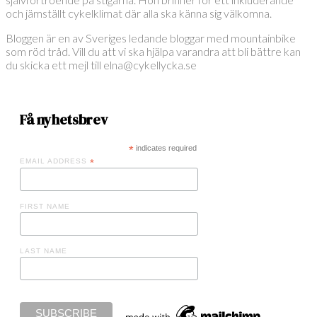
och jämställt cykelklimat där alla ska känna sig välkomna.
Bloggen är en av Sveriges ledande bloggar med mountainbike
som röd tråd. Vill du att vi ska hjälpa varandra att bli bättre kan
du skicka ett mejl till elna@cykellycka.se
Få nyhetsbrev
*
indicates required
EMAIL ADDRESS
*
FIRST NAME
LAST NAME