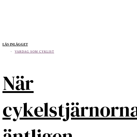
LÄS INLÄGGET
VARDAG SOM CYKLIST
När
cykelstjärnorn
äntligen