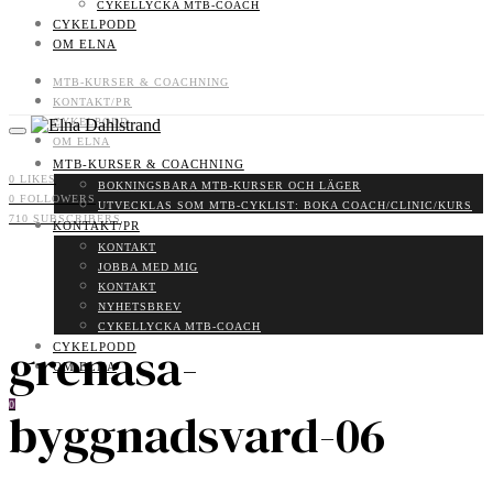
CYKELLYCKA MTB-COACH
CYKELPODD
OM ELNA
MTB-KURSER & COACHNING
KONTAKT/PR
CYKELPODD
OM ELNA
MTB-KURSER & COACHNING
0
LIKES
BOKNINGSBARA MTB-KURSER OCH LÄGER
0
FOLLOWERS
UTVECKLAS SOM MTB-CYKLIST: BOKA COACH/CLINIC/KURS
710
SUBSCRIBERS
KONTAKT/PR
KONTAKT
JOBBA MED MIG
KONTAKT
NYHETSBREV
CYKELLYCKA MTB-COACH
grenasa-
CYKELPODD
OM ELNA
0
byggnadsvard-06