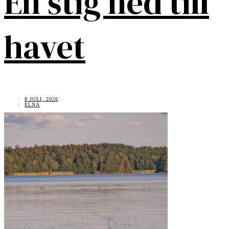
En stig ned till
havet
8 JULI, 2026
ELNA