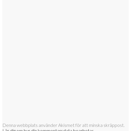
Denna webbplats använder Akismet för att minska skräppost.
Lär dig om hur din kommentarsdata bearbetas
.