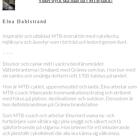
Vilket tryck ska man ha i MTB-däck?
Elna Dahlstrand
Inspiratör och utbildad MTB-instruktör med cykellycka,
mjölksyra och äventyr som röd tråd och ledord genom livet.
– – –
Elna bor och cyklar mitt i vackra biosfärområdet
Vätterbranterna i Småland, med Gränna som bas. Hon bor med
sin sambo och sexåriga dottern i ett 1700-talshus på landet.
Hon är MTB-cyklist, uppevelseatlet och lantis. Elna arbetar som
MTB-coach, frilansande kommunikationsstrateg och skribent
med fokus på platser, destinationer och outdoor. Dessutom är
hon deltidsbrandman på Gränna brandstation
Som MTB-coach och arbetar Elna med vuxna ny- och
fortbörjare som vill lära sig cykla snyggt och säkert och få
självförtroende på stigarna. Hon brinner för ett inkluderande
och jämställt cykelklimat där alla ska känna sig välkomna.