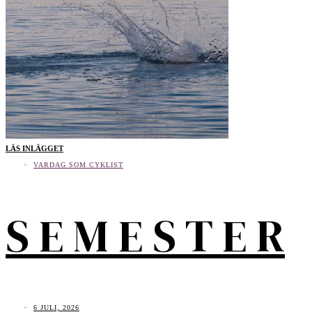
LÄS INLÄGGET
VARDAG SOM CYKLIST
S E M E S T E R
6 JULI, 2026