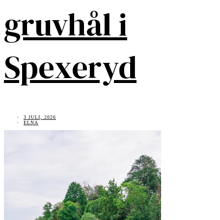
gruvhål i
Spexeryd
3 JULI, 2026
ELNA