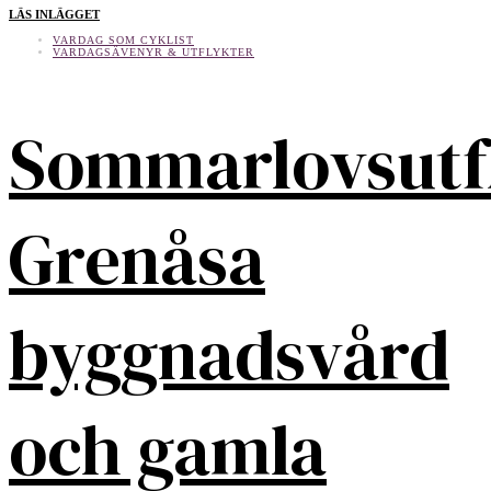
LÄS INLÄGGET
VARDAG SOM CYKLIST
VARDAGSÄVENYR & UTFLYKTER
Sommarlovsutf
Grenåsa
byggnadsvård
och gamla