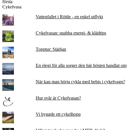
Vattenfallet i Röttle - en enkel utflykt
Cykelvasan: snabba energi- & klädtips
Topptur: Städjan
En elegi för alla sorger den här hösten handlat om
När kan man börja cykla med bebis i cykelvagn?
Hur svår är Cykelvasan?
Vi byggde ett cykelhopp