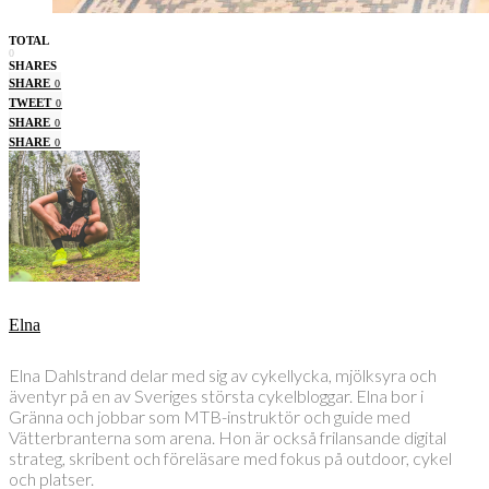
TOTAL
0
SHARES
SHARE
0
TWEET
0
SHARE
0
SHARE
0
Elna
Elna Dahlstrand delar med sig av cykellycka, mjölksyra och
äventyr på en av Sveriges största cykelbloggar. Elna bor i
Gränna och jobbar som MTB-instruktör och guide med
Vätterbranterna som arena. Hon är också frilansande digital
strateg, skribent och föreläsare med fokus på outdoor, cykel
och platser.