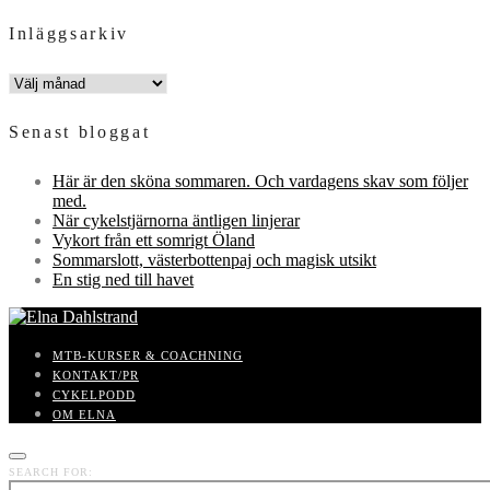
Inläggsarkiv
INLÄGGSARKIV
Senast bloggat
Här är den sköna sommaren. Och vardagens skav som följer
med.
När cykelstjärnorna äntligen linjerar
Vykort från ett somrigt Öland
Sommarslott, västerbottenpaj och magisk utsikt
En stig ned till havet
MTB-KURSER & COACHNING
KONTAKT/PR
CYKELPODD
OM ELNA
SEARCH FOR: