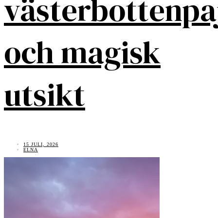
västerbottenpa
och magisk
utsikt
15 JULI, 2026
ELNA