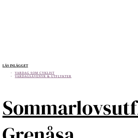
LÄS INLÄGGET
VARDAG SOM CYKLIST
VARDAGSÄVENYR & UTFLYKTER
Sommarlovsutf
Grenåsa