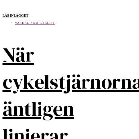
LÄS INLÄGGET
VARDAG SOM CYKLIST
När
cykelstjärnorn
äntligen
linjerar