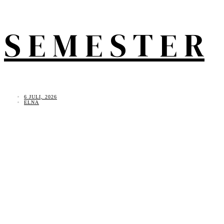
S E M E S T E R
6 JULI, 2026
ELNA