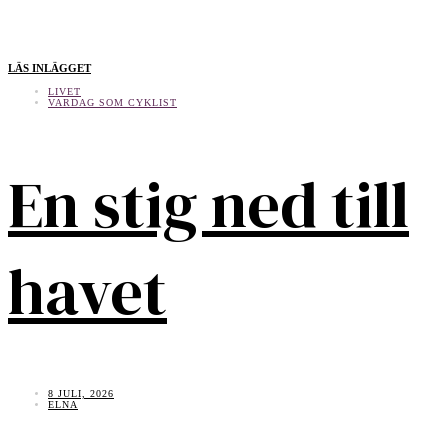
LÄS INLÄGGET
LIVET
VARDAG SOM CYKLIST
En stig ned till
havet
8 JULI, 2026
ELNA