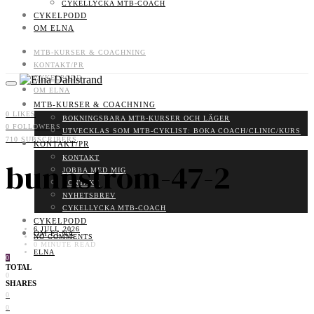
CYKELLYCKA MTB-COACH
CYKELPODD
OM ELNA
MTB-KURSER & COACHNING
KONTAKT/PR
CYKELPODD
OM ELNA
MTB-KURSER & COACHNING
0
LIKES
BOKNINGSBARA MTB-KURSER OCH LÄGER
0
FOLLOWERS
UTVECKLAS SOM MTB-CYKLIST: BOKA COACH/CLINIC/KURS
710
SUBSCRIBERS
KONTAKT/PR
KONTAKT
bunnstrom-47-2
JOBBA MED MIG
KONTAKT
NYHETSBREV
CYKELLYCKA MTB-COACH
CYKELPODD
6 JULI, 2026
OM ELNA
NO COMMENTS
0 MINUTE READ
ELNA
0
TOTAL
0
SHARES
0
0