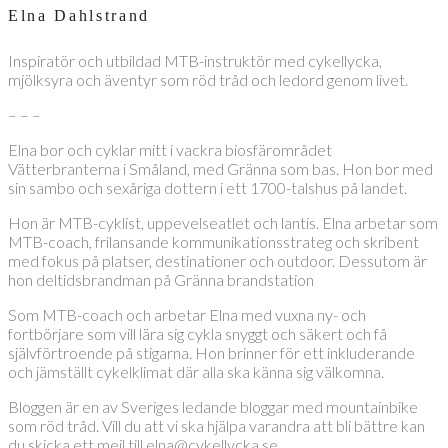
Elna Dahlstrand
Inspiratör och utbildad MTB-instruktör med cykellycka,
mjölksyra och äventyr som röd tråd och ledord genom livet.
– – –
Elna bor och cyklar mitt i vackra biosfärområdet
Vätterbranterna i Småland, med Gränna som bas. Hon bor med
sin sambo och sexåriga dottern i ett 1700-talshus på landet.
Hon är MTB-cyklist, uppevelseatlet och lantis. Elna arbetar som
MTB-coach, frilansande kommunikationsstrateg och skribent
med fokus på platser, destinationer och outdoor. Dessutom är
hon deltidsbrandman på Gränna brandstation
Som MTB-coach och arbetar Elna med vuxna ny- och
fortbörjare som vill lära sig cykla snyggt och säkert och få
självförtroende på stigarna. Hon brinner för ett inkluderande
och jämställt cykelklimat där alla ska känna sig välkomna.
Bloggen är en av Sveriges ledande bloggar med mountainbike
som röd tråd. Vill du att vi ska hjälpa varandra att bli bättre kan
du skicka ett mejl till elna@cykellycka.se