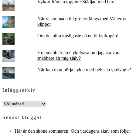
Vykort från en topptur: Städjan med barn
När vi simmade till grottor längs med Vätterns
klippor
Om det allra kusligaste på en bilkyrkogård
Hur snabb är en Cykelvasa om jag ska vara
snabbare än mig själv?
När kan man börja cykla med bebis i cykelvagn?
Inläggsarkiv
INLÄGGSARKIV
Senast bloggat
Här är den sköna sommaren. Och vardagens skav som följer