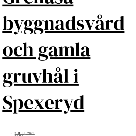
byggnadsvård
och gamla
gruvhål i
Spexeryd
3 JULI, 2026