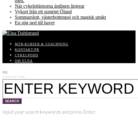
med.
När cykelstjärnorna äntligen linjerar
Vykort från ett somrigt Öland
Sommarslott, västerbottenpaj och magisk utsikt
En stig ned till havet
MTB-KURSER & COACHNING
KONTAKT/PR
CYKELPODD
OM ELNA
SEARCH FOR:
SEARCH
Input your search keywords and press Enter.