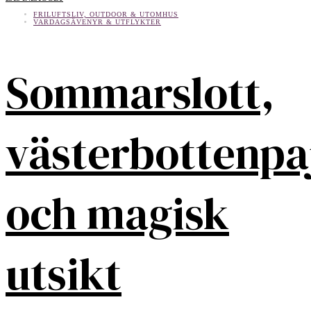
FRILUFTSLIV, OUTDOOR & UTOMHUS
VARDAGSÄVENYR & UTFLYKTER
Sommarslott,
västerbottenpa
och magisk
utsikt