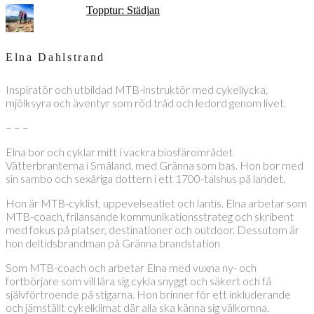
Topptur: Städjan
Elna Dahlstrand
Inspiratör och utbildad MTB-instruktör med cykellycka,
mjölksyra och äventyr som röd tråd och ledord genom livet.
– – –
Elna bor och cyklar mitt i vackra biosfärområdet
Vätterbranterna i Småland, med Gränna som bas. Hon bor med
sin sambo och sexåriga dottern i ett 1700-talshus på landet.
Hon är MTB-cyklist, uppevelseatlet och lantis. Elna arbetar som
MTB-coach, frilansande kommunikationsstrateg och skribent
med fokus på platser, destinationer och outdoor. Dessutom är
hon deltidsbrandman på Gränna brandstation
Som MTB-coach och arbetar Elna med vuxna ny- och
fortbörjare som vill lära sig cykla snyggt och säkert och få
självförtroende på stigarna. Hon brinner för ett inkluderande
och jämställt cykelklimat där alla ska känna sig välkomna.