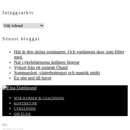
Inläggsarkiv
INLÄGGSARKIV
Senast bloggat
Här är den sköna sommaren. Och vardagens skav som följer
med.
När cykelstjärnorna äntligen linjerar
Vykort från ett somrigt Öland
Sommarslott, västerbottenpaj och magisk utsikt
En stig ned till havet
MTB-KURSER & COACHNING
KONTAKT/PR
CYKELPODD
OM ELNA
SEARCH FOR: