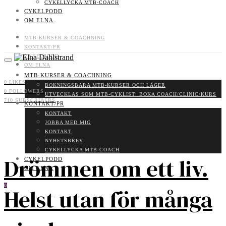
CYKELLYCKA MTB-COACH
CYKELPODD
OM ELNA
MTB-KURSER & COACHNING
KONTAKT/PR
CYKELPODD
OM ELNA
MTB-KURSER & COACHNING
0
LIKES
BOKNINGSBARA MTB-KURSER OCH LÄGER
0
FOLLOWERS
UTVECKLAS SOM MTB-CYKLIST: BOKA COACH/CLINIC/KURS
710
SUBSCRIBERS
KONTAKT/PR
KONTAKT
JOBBA MED MIG
KONTAKT
NYHETSBREV
CYKELLYCKA MTB-COACH
Drömmen om ett liv.
CYKELPODD
OM ELNA
0
Helst utan för många