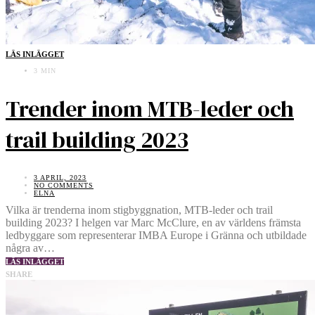
LÄS INLÄGGET
3 MIN
Trender inom MTB-leder och
trail building 2023
3 APRIL, 2023
NO COMMENTS
ELNA
Vilka är trenderna inom stigbyggnation, MTB-leder och trail
building 2023? I helgen var Marc McClure, en av världens främsta
ledbyggare som representerar IMBA Europe i Gränna och utbildade
några av…
LÄS INLÄGGET
SHARE