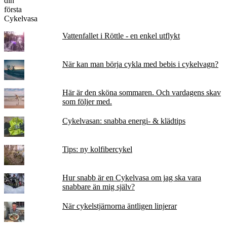
Vattenfallet i Röttle - en enkel utflykt
När kan man börja cykla med bebis i cykelvagn?
Här är den sköna sommaren. Och vardagens skav
som följer med.
Cykelvasan: snabba energi- & klädtips
Tips: ny kolfibercykel
Hur snabb är en Cykelvasa om jag ska vara
snabbare än mig själv?
När cykelstjärnorna äntligen linjerar