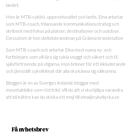
landet.
Hon är MTB-cyklist, uppevelseatlet och lantis. Elna arbetar
som MTB-coach, frilansande kommunikationsstrateg och
skribent med fokus på platser, destinationer och outdoor.
Dessutom är hon deltidsbrandman på Gränna brandstation
Som MTB-coach och arbetar Elna med vuxna ny- och
fortbörjare som vill lära sig cykla snyggt och säkert och få
självförtroende på stigarna. Hon brinner för ett inkluderande
och jämställt cykelklimat där alla ska känna sig välkomna.
Bloggen är en av Sveriges ledande bloggar med
mountainbike som röd tråd. Vill du att vi ska hjälpa varandra
att bli bättre kan du skicka ett mejl till elna@cykellycka.se
Få nyhetsbrev