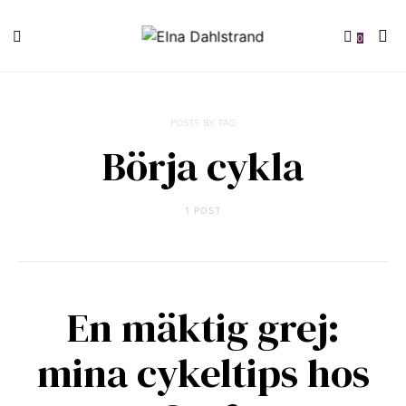
0
POSTS BY TAG
Börja cykla
1 POST
En mäktig grej:
mina cykeltips hos