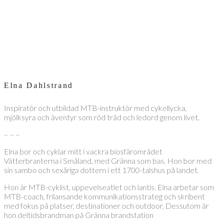
Elna Dahlstrand
Inspiratör och utbildad MTB-instruktör med cykellycka,
mjölksyra och äventyr som röd tråd och ledord genom livet.
– – –
Elna bor och cyklar mitt i vackra biosfärområdet
Vätterbranterna i Småland, med Gränna som bas. Hon bor med
sin sambo och sexåriga dottern i ett 1700-talshus på landet.
Hon är MTB-cyklist, uppevelseatlet och lantis. Elna arbetar som
MTB-coach, frilansande kommunikationsstrateg och skribent
med fokus på platser, destinationer och outdoor. Dessutom är
hon deltidsbrandman på Gränna brandstation