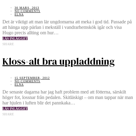
30 MARS, 2013
NO COMMENTS
ELNA
Det är viktigt att man lär ungdomarna att meka i god tid. Passade på
att hänga upp pärlan i mekställ i vandrarhemskök igår och visa
Hugo precis allting om hur…
LÄS INLÄGGET
SHARE
Kloss-alt bra uppladdning
15 SEPTEMBER, 2012
NO COMMENTS
ELNA
De senaste dagarna har jag haft problem med att fötterna, särskilt
höger fot, lossnar från pedalen. Skitläskigt – om man tappar när man
har hjulen i luften blir det pannkaka…
LÄS INLÄGGET
SHARE