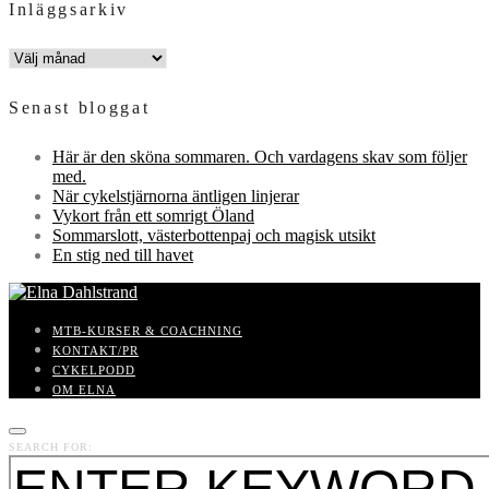
Inläggsarkiv
INLÄGGSARKIV
Senast bloggat
Här är den sköna sommaren. Och vardagens skav som följer
med.
När cykelstjärnorna äntligen linjerar
Vykort från ett somrigt Öland
Sommarslott, västerbottenpaj och magisk utsikt
En stig ned till havet
MTB-KURSER & COACHNING
KONTAKT/PR
CYKELPODD
OM ELNA
SEARCH FOR: