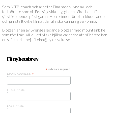
Som MTB-coach och arbetar Elna med vuxna ny- och
fortbörjare som vill lära sig cykla snyggt och säkert och få
självförtroende på stigarna. Hon brinner för ett inkluderande
och jämställt cykelklimat där alla ska känna sig välkomna.
Bloggen är en av Sveriges ledande bloggar med mountainbike
som röd tråd. Vill du att vi ska hjälpa varandra att bli bättre kan
du skicka ett mejl till elna@cykellycka.se
Få nyhetsbrev
*
indicates required
EMAIL ADDRESS
*
FIRST NAME
LAST NAME