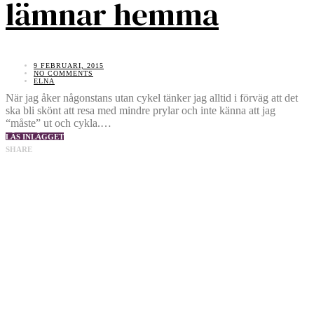
lämnar hemma
9 FEBRUARI, 2015
NO COMMENTS
ELNA
När jag åker någonstans utan cykel tänker jag alltid i förväg att det
ska bli skönt att resa med mindre prylar och inte känna att jag
“måste” ut och cykla.…
LÄS INLÄGGET
SHARE