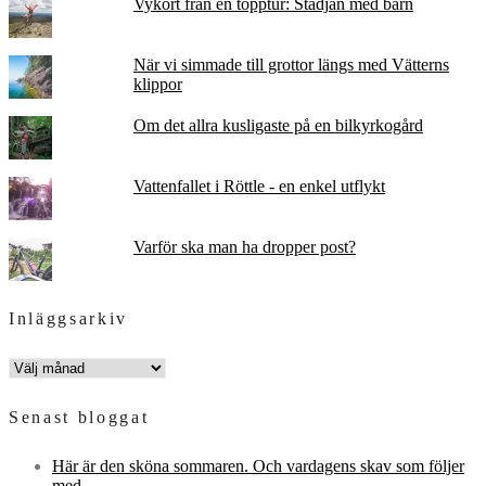
Vykort från en topptur: Städjan med barn
När vi simmade till grottor längs med Vätterns
klippor
Om det allra kusligaste på en bilkyrkogård
Vattenfallet i Röttle - en enkel utflykt
Varför ska man ha dropper post?
Inläggsarkiv
INLÄGGSARKIV
Senast bloggat
Här är den sköna sommaren. Och vardagens skav som följer
med.