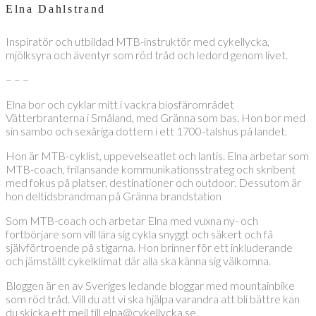
Elna Dahlstrand
Inspiratör och utbildad MTB-instruktör med cykellycka,
mjölksyra och äventyr som röd tråd och ledord genom livet.
– – –
Elna bor och cyklar mitt i vackra biosfärområdet
Vätterbranterna i Småland, med Gränna som bas. Hon bor med
sin sambo och sexåriga dottern i ett 1700-talshus på landet.
Hon är MTB-cyklist, uppevelseatlet och lantis. Elna arbetar som
MTB-coach, frilansande kommunikationsstrateg och skribent
med fokus på platser, destinationer och outdoor. Dessutom är
hon deltidsbrandman på Gränna brandstation
Som MTB-coach och arbetar Elna med vuxna ny- och
fortbörjare som vill lära sig cykla snyggt och säkert och få
självförtroende på stigarna. Hon brinner för ett inkluderande
och jämställt cykelklimat där alla ska känna sig välkomna.
Bloggen är en av Sveriges ledande bloggar med mountainbike
som röd tråd. Vill du att vi ska hjälpa varandra att bli bättre kan
du skicka ett mejl till elna@cykellycka.se