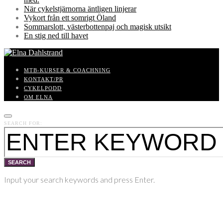
När cykelstjärnorna äntligen linjerar
Vykort från ett somrigt Öland
Sommarslott, västerbottenpaj och magisk utsikt
En stig ned till havet
MTB-KURSER & COACHNING
KONTAKT/PR
CYKELPODD
OM ELNA
SEARCH FOR:
SEARCH
Input your search keywords and press Enter.