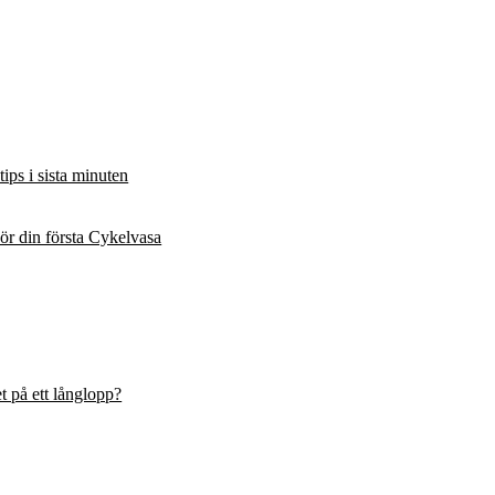
ips i sista minuten
kör din första Cykelvasa
t på ett långlopp?