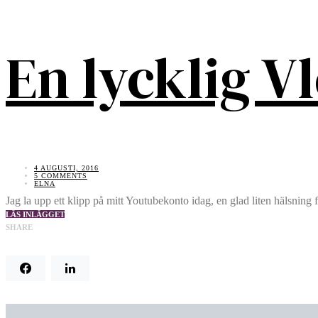
En lycklig V
4 AUGUSTI, 2016
5 COMMENTS
ELNA
Jag la upp ett klipp på mitt Youtubekonto idag, en glad liten hälsning 
LÄS INLÄGGET
SHARE