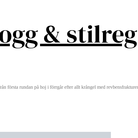
logg & stilreg
från första rundan på hoj i förrgår efter allt krångel med revbensfraktu