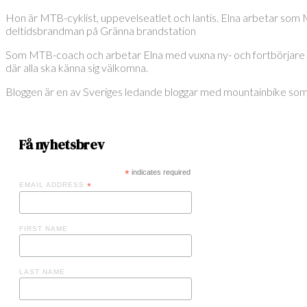
Hon är MTB-cyklist, uppevelseatlet och lantis. Elna arbetar som
deltidsbrandman på Gränna brandstation
Som MTB-coach och arbetar Elna med vuxna ny- och fortbörjare som 
där alla ska känna sig välkomna.
Bloggen är en av Sveriges ledande bloggar med mountainbike som röd 
Få nyhetsbrev
*
indicates required
EMAIL ADDRESS
*
FIRST NAME
LAST NAME