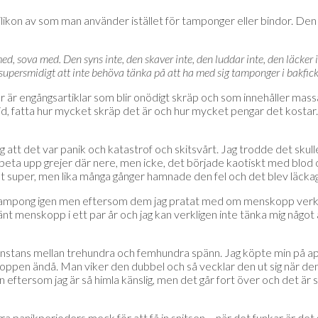
ikon av som man använder istället för tamponger eller bindor. Den
 sova med. Den syns inte, den skaver inte, den luddar inte, den läcker in
 supersmidigt att inte behöva tänka på att ha med sig tamponger i bakfic
r engångsartiklar som blir onödigt skräp och som innehåller massa
tid, fatta hur mycket skräp det är och hur mycket pengar det kost
jag att det var panik och katastrof och skitsvårt. Jag trodde det sku
peta upp grejer där nere, men icke, det började kaotiskt med blod 
et super, men lika många gånger hamnade den fel och det blev läck
da tampong igen men eftersom dem jag pratat med om menskopp verkli
nvänt menskopp i ett par år och jag kan verkligen inte tänka mig någo
nstans mellan trehundra och femhundra spänn. Jag köpte min på apotek
pen ändå. Man viker den dubbel och så vecklar den ut sig när den s
 den eftersom jag är så himla känslig, men det går fort över och det är
ra panikperioders meck för att få in snitsen – när det funkar är de