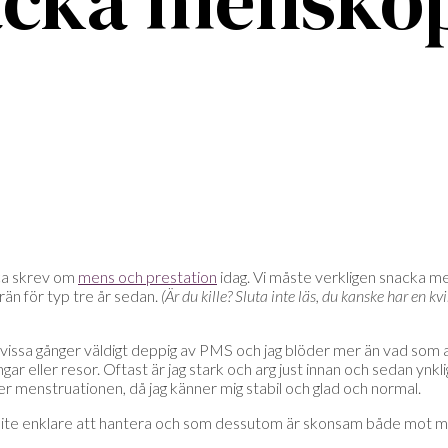
acka mensko
ica skrev om
mens och prestation
idag. Vi måste verkligen snacka me
rän för typ tre år sedan.
(Är du kille? Sluta inte läs, du kanske har en 
 blir vissa gånger väldigt deppig av PMS och jag blöder mer än vad s
ngar eller resor. Oftast är jag stark och arg just innan och sedan ynkl
fter menstruationen, då jag känner mig stabil och glad och normal.
 lite enklare att hantera och som dessutom är skonsam både mot milj