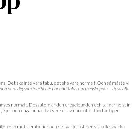
pp
ns. Det ska inte vara tabu, det ska vara normalt. Och så måste vi
kvinna nära dig som inte heller har hört talas om menskoppar – tipsa alla
om anses normalt. Dessutom är den oregelbunden och tajmar helst in
ig i sju röda dagar innan två veckor av normaltillstånd äntligen
ön och mot slemhinnor och det var ju just den vi skulle snacka