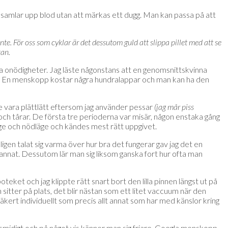
 samlar upp blod utan att märkas ett dugg. Man kan passa på att
te. För oss som cyklar är det dessutom guld att slippa pillet med att se
kan.
 onödigheter. Jag läste någonstans att en genomsnittskvinna
ar. En menskopp kostar några hundralappar och man kan ha den
lle vara plättlätt eftersom jag använder pessar
(jag mår piss
och tårar. De första tre perioderna var misär, någon enstaka gång
age och nödläge och kändes mest rätt uppgivet.
gen talat sig varma över hur bra det fungerar gav jag det en
t annat. Dessutom lär man sig liksom ganska fort hur ofta man
et och jag klippte rätt snart bort den lilla pinnen längst ut på
itter på plats, det blir nästan som ett litet vaccuum när den
 säkert individuellt som precis allt annat som har med känslor kring
t smidigt och på något vis känner man sig friare. Googla menskopp