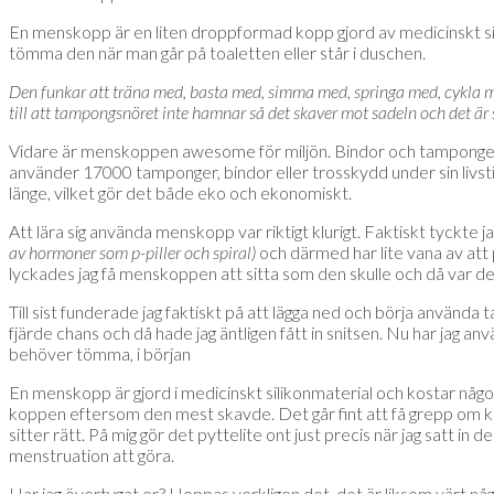
En menskopp är en liten droppformad kopp gjord av medicinskt sil
tömma den när man går på toaletten eller står i duschen.
Den funkar att träna med, basta med, simma med, springa med, cykla med,
till att tampongsnöret inte hamnar så det skaver mot sadeln och det är
Vidare är menskoppen awesome för miljön. Bindor och tamponger ä
använder 17000 tamponger, bindor eller trosskydd under sin livs
länge, vilket gör det både eko och ekonomiskt.
Att lära sig använda menskopp var riktigt klurigt. Faktiskt tyckte 
av hormoner som p-piller och spiral)
och därmed har lite vana av att 
lyckades jag få menskoppen att sitta som den skulle och då var d
Till sist funderade jag faktiskt på att lägga ned och börja använ
fjärde chans och då hade jag äntligen fått in snitsen. Nu har jag a
behöver tömma, i början
En menskopp är gjord i medicinskt silikonmaterial och kostar någo
koppen eftersom den mest skavde. Det går fint att få grepp om kop
sitter rätt. På mig gör det pyttelite ont just precis när jag satt in
menstruation att göra.
Har jag övertygat er? Hoppas verkligen det, det är liksom värt någ