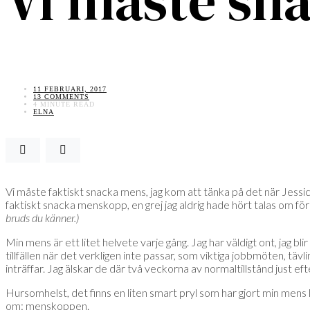
Vi måste sn
11 FEBRUARI, 2017
13 COMMENTS
4 MINUTE READ
ELNA
Vi måste faktiskt snacka mens, jag kom att tänka på det när Jess
faktiskt snacka menskopp, en grej jag aldrig hade hört talas om för
bruds du känner.)
Min mens är ett litet helvete varje gång. Jag har väldigt ont, jag
tillfällen när det verkligen inte passar, som viktiga jobbmöten, tävli
inträffar. Jag älskar de där två veckorna av normaltillstånd just e
Hursomhelst, det finns en liten smart pryl som har gjort min mens
om: menskoppen.