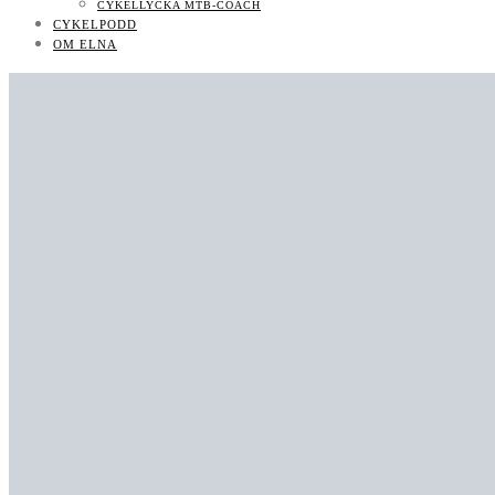
CYKELLYCKA MTB-COACH
CYKELPODD
OM ELNA
MTB-KURSER & COACHNING
KONTAKT/PR
CYKELPODD
OM ELNA
MTB-KURSER & COACHNING
LIKES
FOLLOWERS
710
SUBSCRIBERS
BOKNINGSBARA MTB-KURSER OCH LÄGER
UTVECKLAS SOM MTB-CYKLIST: BOKA COACH/CLINIC/KURS
KONTAKT/PR
KONTAKT
JOBBA MED MIG
KONTAKT
NYHETSBREV
CYKELLYCKA MTB-COACH
CYKELPODD
OM ELNA
0