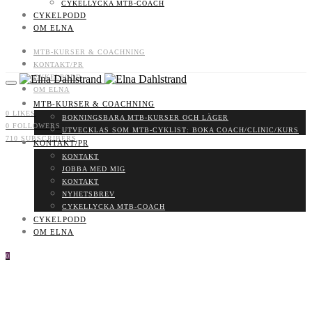
CYKELLYCKA MTB-COACH
CYKELPODD
OM ELNA
MTB-KURSER & COACHNING
KONTAKT/PR
CYKELPODD
OM ELNA
MTB-KURSER & COACHNING
0
LIKES
BOKNINGSBARA MTB-KURSER OCH LÄGER
0
FOLLOWERS
UTVECKLAS SOM MTB-CYKLIST: BOKA COACH/CLINIC/KURS
710
SUBSCRIBERS
KONTAKT/PR
KONTAKT
JOBBA MED MIG
KONTAKT
NYHETSBREV
CYKELLYCKA MTB-COACH
CYKELPODD
OM ELNA
0