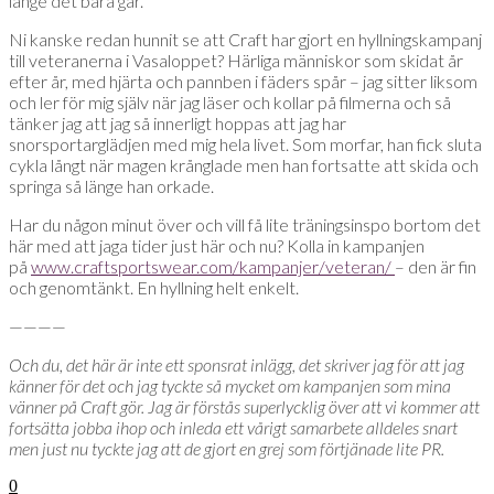
länge det bara går.
Ni kanske redan hunnit se att Craft har gjort en hyllningskampanj
till veteranerna i Vasaloppet? Härliga människor som skidat år
efter år, med hjärta och pannben i fäders spår – jag sitter liksom
och ler för mig själv när jag läser och kollar på filmerna och så
tänker jag att jag så innerligt hoppas att jag har
snorsportarglädjen med mig hela livet. Som morfar, han fick sluta
cykla långt när magen krånglade men han fortsatte att skida och
springa så länge han orkade.
Har du någon minut över och vill få lite träningsinspo bortom det
här med att jaga tider just här och nu? Kolla in kampanjen
på
www.craftsportswear.com/kampanjer/veteran/
– den är fin
och genomtänkt. En hyllning helt enkelt.
————
Och du, det här är inte ett sponsrat inlägg, det skriver jag för att jag
känner för det och jag tyckte så mycket om kampanjen som mina
vänner på Craft gör. Jag är förstås superlycklig över att vi kommer att
fortsätta jobba ihop och inleda ett vårigt samarbete alldeles snart
men just nu tyckte jag att de gjort en grej som förtjänade lite PR.
0