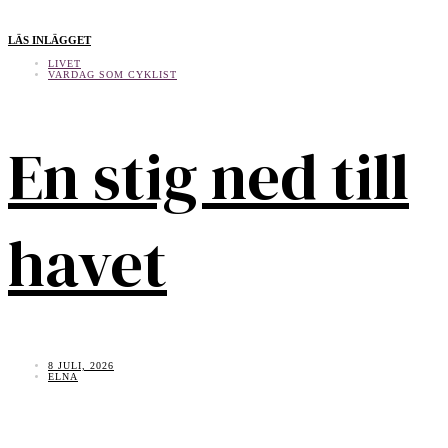
LÄS INLÄGGET
LIVET
VARDAG SOM CYKLIST
En stig ned till
havet
8 JULI, 2026
ELNA