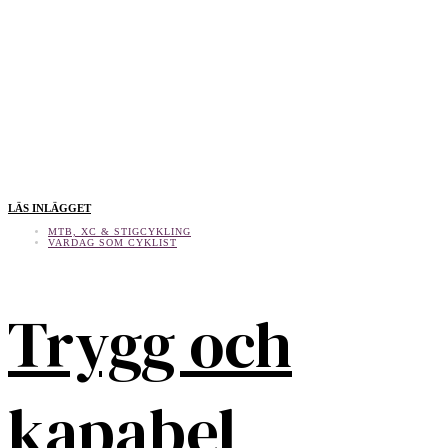
LÄS INLÄGGET
MTB, XC & STIGCYKLING
VARDAG SOM CYKLIST
Trygg och
kapabel