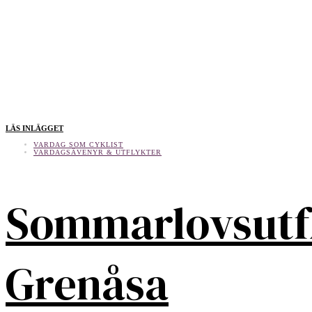
LÄS INLÄGGET
VARDAG SOM CYKLIST
VARDAGSÄVENYR & UTFLYKTER
Sommarlovsutf
Grenåsa