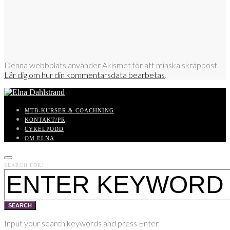
Denna webbplats använder Akismet för att minska skräppost.
Lär dig om hur din kommentarsdata bearbetas
.
MTB-KURSER & COACHNING
KONTAKT/PR
CYKELPODD
OM ELNA
SEARCH FOR:
SEARCH
Input your search keywords and press Enter.