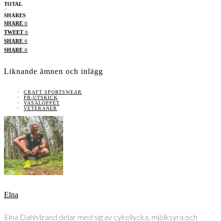
TOTAL
0
SHARES
SHARE
0
TWEET
0
SHARE
0
SHARE
0
Liknande ämnen och inlägg
CRAFT SPORTSWEAR
PR-UTSKICK
VASALOPPET
VETERANER
Elna
Elna Dahlstrand delar med sig av cykellycka, mjölksyra och