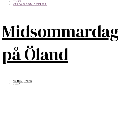
LIVET
VARDAG SOM CYKLIST
Midsommarda
på Öland
23 JUNI, 2026
ELNA