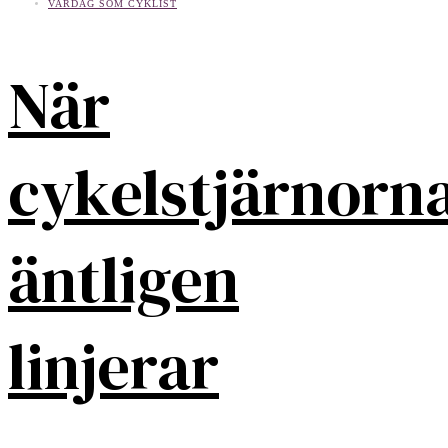
VARDAG SOM CYKLIST
När
cykelstjärnorn
äntligen
linjerar