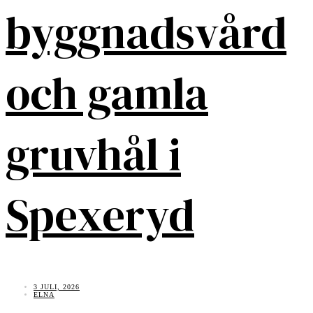
byggnadsvård
och gamla
gruvhål i
Spexeryd
3 JULI, 2026
ELNA