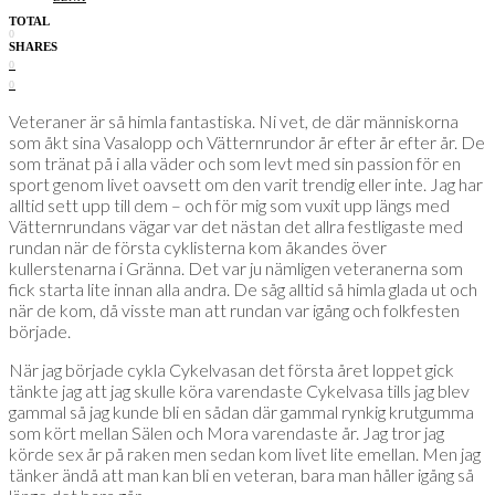
TOTAL
0
SHARES
0
0
Veteraner är så himla fantastiska. Ni vet, de där människorna
som åkt sina Vasalopp och Vätternrundor år efter år efter år. De
som tränat på i alla väder och som levt med sin passion för en
sport genom livet oavsett om den varit trendig eller inte. Jag har
alltid sett upp till dem – och för mig som vuxit upp längs med
Vätternrundans vägar var det nästan det allra festligaste med
rundan när de första cyklisterna kom åkandes över
kullerstenarna i Gränna. Det var ju nämligen veteranerna som
fick starta lite innan alla andra. De såg alltid så himla glada ut och
när de kom, då visste man att rundan var igång och folkfesten
började.
När jag började cykla Cykelvasan det första året loppet gick
tänkte jag att jag skulle köra varendaste Cykelvasa tills jag blev
gammal så jag kunde bli en sådan där gammal rynkig krutgumma
som kört mellan Sälen och Mora varendaste år. Jag tror jag
körde sex år på raken men sedan kom livet lite emellan. Men jag
tänker ändå att man kan bli en veteran, bara man håller igång så