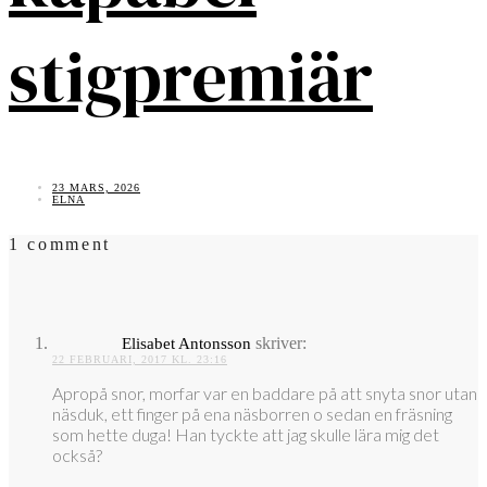
stigpremiär
23 MARS, 2026
ELNA
1 comment
skriver:
Elisabet Antonsson
22 FEBRUARI, 2017 KL. 23:16
Apropå snor, morfar var en baddare på att snyta snor utan
näsduk, ett finger på ena näsborren o sedan en fräsning
som hette duga! Han tyckte att jag skulle lära mig det
också?