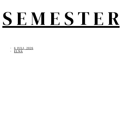
S E M E S T E R
6 JULI, 2026
ELNA