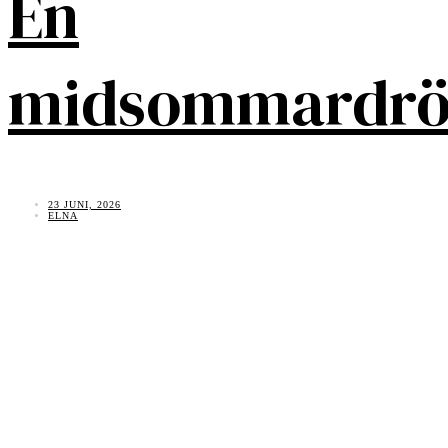
En
midsommardr
23 JUNI, 2026
ELNA