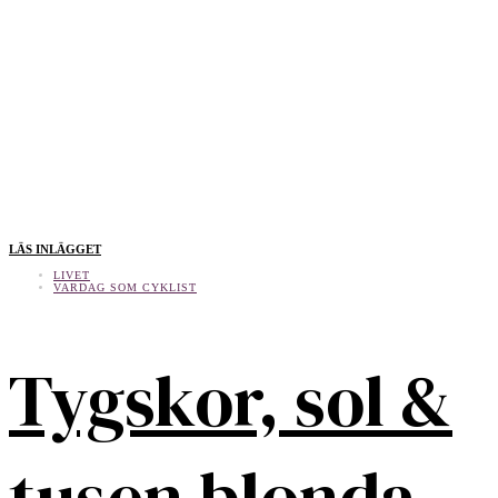
LÄS INLÄGGET
LIVET
VARDAG SOM CYKLIST
Tygskor, sol &
tusen blonda