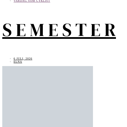
VARDAG SOM CYKLIST
S E M E S T E R
6 JULI, 2026
ELNA