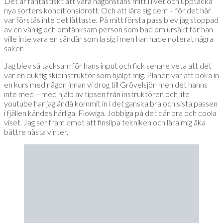
Det är fantastiskt att vara någonstans mitt i livet och upptäcka
nya sorters konditionsidrott. Och att lära sig dem – för det här
var förstås inte det lättaste. På mitt första pass blev jag stoppad
av en vänlig och omtänksam person som bad om ursäkt för han
ville inte vara en såndär som la sig i men han hade noterat några
saker.
Jag blev så tacksam för hans input och fick senare veta att det
var en duktig skidinstruktör som hjälpt mig. Planen var att boka in
en kurs med någon innan vi drog till Grövelsjön men det hanns
inte med – med hjälp av tipsen från instruktören och lite
youtube har jag ändå kommit in i det ganska bra och sista passen
i fjällen kändes härliga. Flowiga. Jobbiga på det där bra och coola
viset. Jag ser fram emot att finslipa tekniken och lära mig åka
bättre nästa vinter.