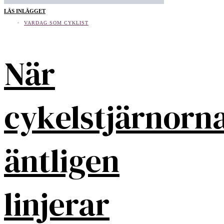
LÄS INLÄGGET
VARDAG SOM CYKLIST
När
cykelstjärnorn
äntligen
linjerar