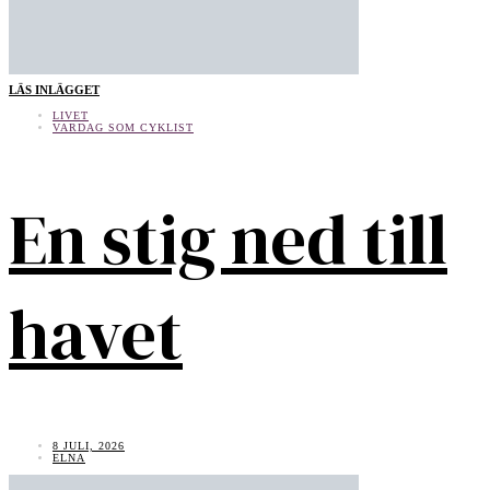
LÄS INLÄGGET
LIVET
VARDAG SOM CYKLIST
En stig ned till
havet
8 JULI, 2026
ELNA