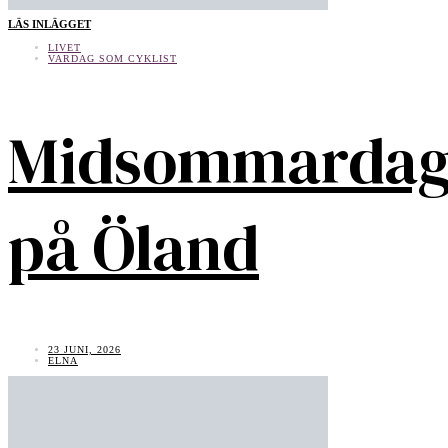
LÄS INLÄGGET
LIVET
VARDAG SOM CYKLIST
Midsommarda
på Öland
23 JUNI, 2026
ELNA