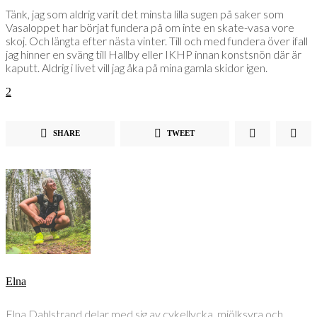
Tänk, jag som aldrig varit det minsta lilla sugen på saker som
Vasaloppet har börjat fundera på om inte en skate-vasa vore
skoj. Och längta efter nästa vinter. Till och med fundera över ifall
jag hinner en sväng till Hallby eller IKHP innan konstsnön där är
kaputt. Aldrig i livet vill jag åka på mina gamla skidor igen.
2
SHARE
TWEET
Elna
Elna Dahlstrand delar med sig av cykellycka, mjölksyra och