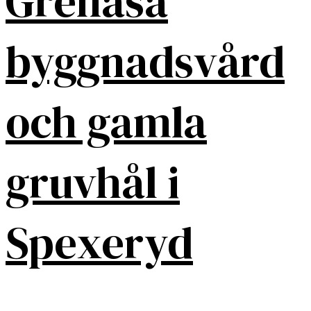
Grenåsa
byggnadsvård
och gamla
gruvhål i
Spexeryd