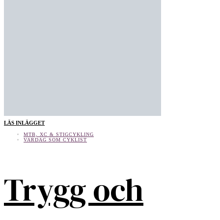
LÄS INLÄGGET
MTB, XC & STIGCYKLING
VARDAG SOM CYKLIST
Trygg och