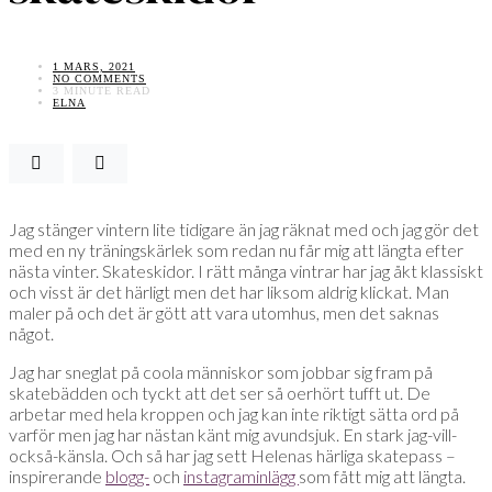
1 MARS, 2021
NO COMMENTS
3 MINUTE READ
ELNA
Jag stänger vintern lite tidigare än jag räknat med och jag gör det
med en ny träningskärlek som redan nu får mig att längta efter
nästa vinter. Skateskidor. I rätt många vintrar har jag åkt klassiskt
och visst är det härligt men det har liksom aldrig klickat. Man
maler på och det är gött att vara utomhus, men det saknas
något.
Jag har sneglat på coola människor som jobbar sig fram på
skatebädden och tyckt att det ser så oerhört tufft ut. De
arbetar med hela kroppen och jag kan inte riktigt sätta ord på
varför men jag har nästan känt mig avundsjuk. En stark jag-vill-
också-känsla. Och så har jag sett Helenas härliga skatepass –
inspirerande
blogg-
och
instagraminlägg
som fått mig att längta.