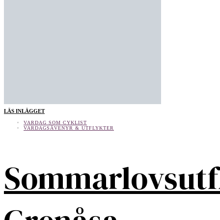
LÄS INLÄGGET
VARDAG SOM CYKLIST
VARDAGSÄVENYR & UTFLYKTER
Sommarlovsutf