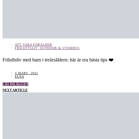
ATT VARA FÖRÄLDER
FRILUFTSLIV, OUTDOOR & UTOMHUS
Friluftsliv med barn i treårsåldern: här är era bästa tips ❤️
3 MARS, 2021
ELNA
LÄS INLÄGGET
NEXT ARTICLE