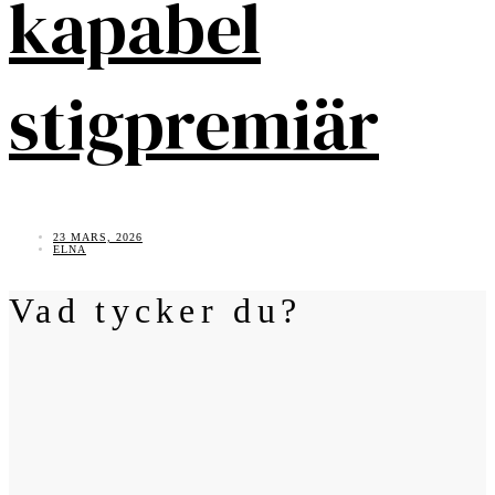
kapabel
stigpremiär
23 MARS, 2026
ELNA
Vad tycker du?