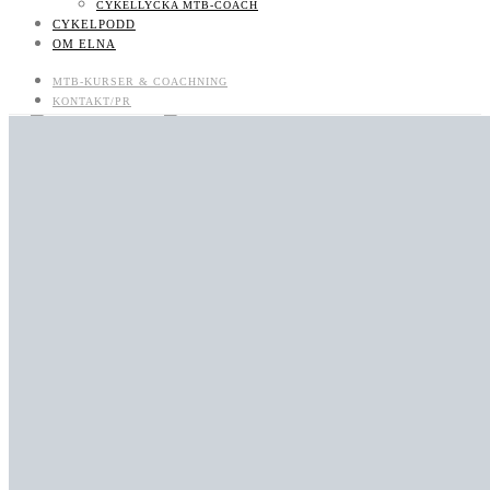
CYKELLYCKA MTB-COACH
CYKELPODD
OM ELNA
MTB-KURSER & COACHNING
KONTAKT/PR
CYKELPODD
OM ELNA
MTB-KURSER & COACHNING
LIKES
FOLLOWERS
710
SUBSCRIBERS
BOKNINGSBARA MTB-KURSER OCH LÄGER
UTVECKLAS SOM MTB-CYKLIST: BOKA COACH/CLINIC/KURS
KONTAKT/PR
KONTAKT
JOBBA MED MIG
KONTAKT
NYHETSBREV
CYKELLYCKA MTB-COACH
CYKELPODD
OM ELNA
0