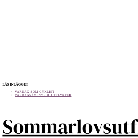
LÄS INLÄGGET
VARDAG SOM CYKLIST
VARDAGSÄVENYR & UTFLYKTER
Sommarlovsutf