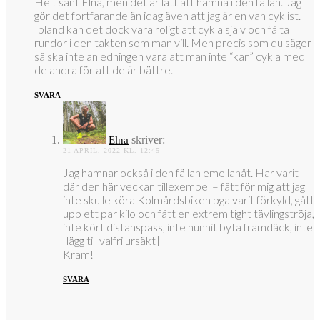
Helt sant Elna, men det är lätt att hamna i den fällan. Jag
gör det fortfarande än idag även att jag är en van cyklist.
Ibland kan det dock vara roligt att cykla själv och få ta
rundor i den takten som man vill. Men precis som du säger
så ska inte anledningen vara att man inte “kan” cykla med
de andra för att de är bättre.
SVARA
skriver:
Elna
21 APRIL, 2022 KL. 12:45
Jag hamnar också i den fällan emellanåt. Har varit
där den här veckan tillexempel – fått för mig att jag
inte skulle köra Kolmårdsbiken pga varit förkyld, gått
upp ett par kilo och fått en extrem tight tävlingströja,
inte kört distanspass, inte hunnit byta framdäck, inte
[lägg till valfri ursäkt]
Kram!
SVARA