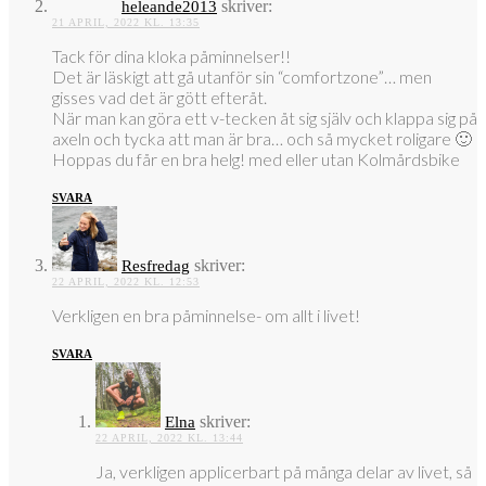
skriver:
heleande2013
21 APRIL, 2022 KL. 13:35
Tack för dina kloka påminnelser!!
Det är läskigt att gå utanför sin “comfortzone”… men
gisses vad det är gött efteråt.
När man kan göra ett v-tecken åt sig själv och klappa sig på
axeln och tycka att man är bra… och så mycket roligare 🙂
Hoppas du får en bra helg! med eller utan Kolmårdsbike
SVARA
skriver:
Resfredag
22 APRIL, 2022 KL. 12:53
Verkligen en bra påminnelse- om allt i livet!
SVARA
skriver:
Elna
22 APRIL, 2022 KL. 13:44
Ja, verkligen applicerbart på många delar av livet, så