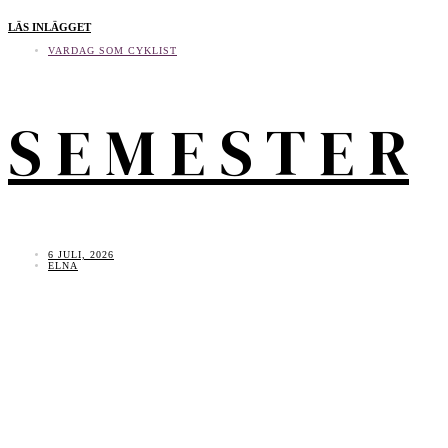
LÄS INLÄGGET
VARDAG SOM CYKLIST
S E M E S T E R
6 JULI, 2026
ELNA