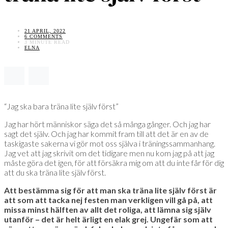
21 APRIL, 2022
6 COMMENTS
3 MINUTE READ
ELNA
“Jag ska bara träna lite själv först”
Jag har hört människor säga det så många gånger. Och jag har
sagt det själv. Och jag har kommit fram till att det är en av de
taskigaste sakerna vi gör mot oss själva i träningssammanhang.
Jag vet att jag skrivit om det tidigare men nu kom jag på att jag
måste göra det igen, för att försäkra mig om att du inte får för dig
att du ska träna lite själv först.
Att bestämma sig för att man ska träna lite själv först är
att som att tacka nej festen man verkligen vill gå på, att
missa minst hälften av allt det roliga, att lämna sig själv
utanför – det är helt ärligt en elak grej. Ungefär som att