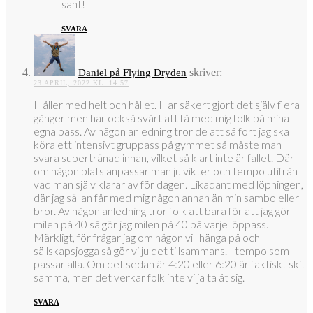
sant!
SVARA
skriver:
Daniel på Flying Dryden
23 APRIL, 2022 KL. 14:57
Håller med helt och hållet. Har säkert gjort det själv flera
gånger men har också svårt att få med mig folk på mina
egna pass. Av någon anledning tror de att så fort jag ska
köra ett intensivt gruppass på gymmet så måste man
svara supertränad innan, vilket så klart inte är fallet. Där
om någon plats anpassar man ju vikter och tempo utifrån
vad man själv klarar av för dagen. Likadant med löpningen,
där jag sällan får med mig någon annan än min sambo eller
bror. Av någon anledning tror folk att bara för att jag gör
milen på 40 så gör jag milen på 40 på varje löppass.
Märkligt, för frågar jag om någon vill hänga på och
sällskapsjogga så gör vi ju det tillsammans. I tempo som
passar alla. Om det sedan är 4:20 eller 6:20 är faktiskt skit
samma, men det verkar folk inte vilja ta åt sig.
SVARA