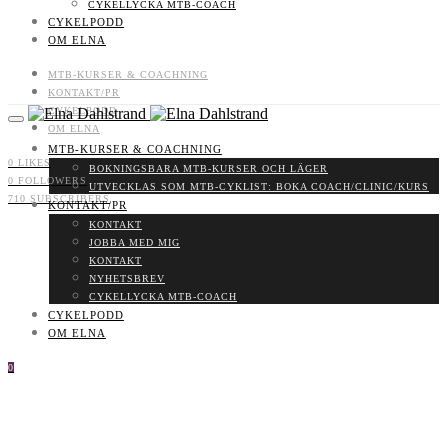
CYKELLYCKA MTB-COACH
CYKELPODD
OM ELNA
MTB-KURSER & COACHNING
KONTAKT/PR
CYKELPODD
OM ELNA
MTB-KURSER & COACHNING
0
LIKES
BOKNINGSBARA MTB-KURSER OCH LÄGER
0
FOLLOWERS
UTVECKLAS SOM MTB-CYKLIST: BOKA COACH/CLINIC/KURS
710
SUBSCRIBERS
KONTAKT/PR
KONTAKT
JOBBA MED MIG
KONTAKT
NYHETSBREV
CYKELLYCKA MTB-COACH
CYKELPODD
OM ELNA
0