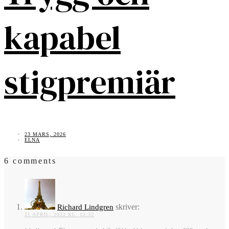
kapabel
stigpremiär
23 MARS, 2026
ELNA
6 comments
skriver:
Richard Lindgren
21 APRIL, 2022 KL. 12:32