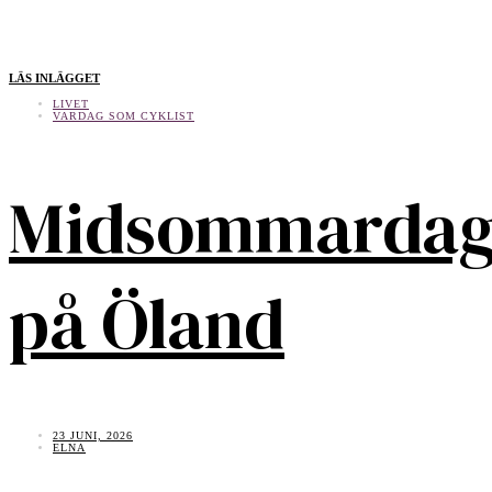
LÄS INLÄGGET
LIVET
VARDAG SOM CYKLIST
Midsommarda
på Öland
23 JUNI, 2026
ELNA