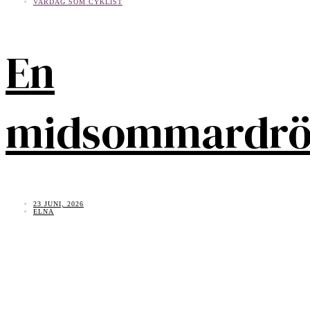
VARDAG SOM CYKLIST
En
midsommardr
23 JUNI, 2026
ELNA