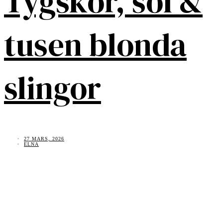
Tygskor, sol &
tusen blonda
slingor
27 MARS, 2026
ELNA