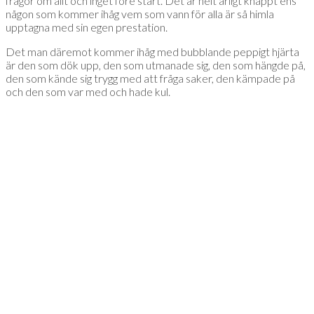
frågor om allt och inget före start. Det är helt ärligt knappt ens
någon som kommer ihåg vem som vann för alla är så himla
upptagna med sin egen prestation.
Det man däremot kommer ihåg med bubblande peppigt hjärta
är den som dök upp, den som utmanade sig, den som hängde på,
den som kände sig trygg med att fråga saker, den kämpade på
och den som var med och hade kul.