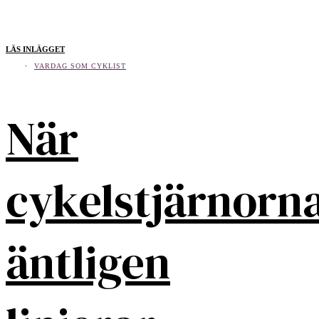
LÄS INLÄGGET
VARDAG SOM CYKLIST
När
cykelstjärnorn
äntligen