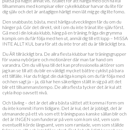
platsa på något annat vis. Istället för att hänga med och ha kul
tillsammans med kompisar eller cykelklubbar harvar du lite för
dig själv och det är antagligen härligt men låt mig ge dig lite fomo.
Den snabbaste, bästa, mest härliga utvecklingen får du om du
hänger på. Gör det direkt, skit i om du inte tränat lite själv först.
Gå med i din lokala klubb, häng på en träning, fråga din grymma
kompis om du får följa med hen ut, anmäl dig till ett lopp – MISSA
INTE ALLT KUL bara för att du inte tror att du är tillräckligt bra.
Du ÄR tillräckligt bra. De allra flesta klubbar har träningsgrupper
för vuxna nybörjare och motionärer där man tar hand om
varandra. Om du vill lyxa till det kan professionella aktörer som
jag kan se till att du blir en väldigt mycket bättre cyklist på bara
ett tillfälle. Har du frågat din duktiga kompis om du får följa med
och hen sagt ja – ja, då har hen säkerligen ställt in sig på att det
blir ett tillsammanstempo. De allra flesta tycker det är kul att
cykla ihop oavsett nivå.
Och tävling – det är det allra bästa sättet att komma i form om
du inte kommit i form tidigare. Det är kul, det är jobbigt, det är
utmanande på ett vis som ett träningspass kanske sällan blir och
det är INGEN som funderar på vem som kom sist, vem som
eventuellt körde långsamt, vem som ramlade, vem som ställde