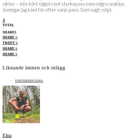
vikter – inte kört något rent styrkepass men några snabba
övningar jag känt för efter varje pass. Som sagt: nöjd.
4
TOTAL
0
SHARES
SHARE
0
TWEET
0
SHARE
0
SHARE
0
Liknande ämnen och inlägg
VINTERDISTANS
Elna