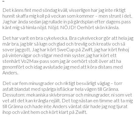
Det känns fint med söndag kväll, visserligen har jag inte riktigt
hunnit skaffa mig koll på veckan som kommer – men strunt i det.
Jag har ända sedan jag rullade in på gårdsplan efter dagens pass
känt mig så himla nöjd. Nöjd. NÖJD! Oerhört skön känsla.
Det har varit en bra cykelvecka. Bra cykelveckor gör att hela jag
mår bra, jag blir så lugn och glad och trevlig och kreativ och så
sover jag gott. Jag har kört SweCup på Zwift, jag har kört finhoj
på vintervägar och stigar med min syster, jag har kört ett
stenhårt Vo2Max-pass som jag är oerhört stolt över att ha
genomfört och idag avslutade jag med att köra distans med
Anders.
Det var fem minusgrader och riktigt besvärligt väglag – torr
asfalt blandat med spåriga isfläckar hela vägen till Gränna.
Dessutom: mekaniska skivbromsar och minusgrader, ni som vet
vet att det kan krångla rejält. Det tog nästan en timme att ta mig
till Gränna och hade inte Anders väntat där hade jag nog tjurat
ihop och vänt hem och kört klart på Zwift.