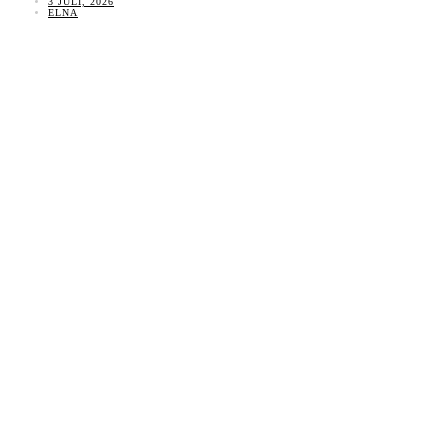
3 JULI, 2026
ELNA