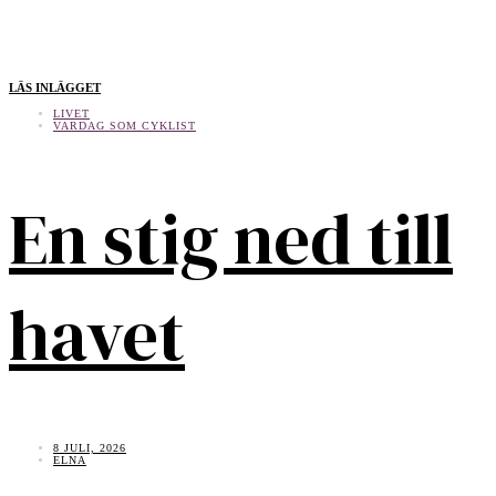
LÄS INLÄGGET
LIVET
VARDAG SOM CYKLIST
En stig ned till
havet
8 JULI, 2026
ELNA