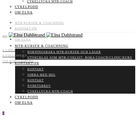
CYKELLYCKA MTB-COACH
CYKELPODD
OM ELNA
MTB-KURSER & COACHNING
KONTAKT/PR
CYKELPODD
OM ELNA
MTB-KURSER & COACHNING
0
LIKES
BOKNINGSBARA MTB-KURSER OCH LÄGER
0
FOLLOWERS
UTVECKLAS SOM MTB-CYKLIST: BOKA COACH/CLINIC/KURS
710
SUBSCRIBERS
KONTAKT/PR
KONTAKT
JOBBA MED MIG
KONTAKT
NYHETSBREV
CYKELLYCKA MTB-COACH
CYKELPODD
OM ELNA
0