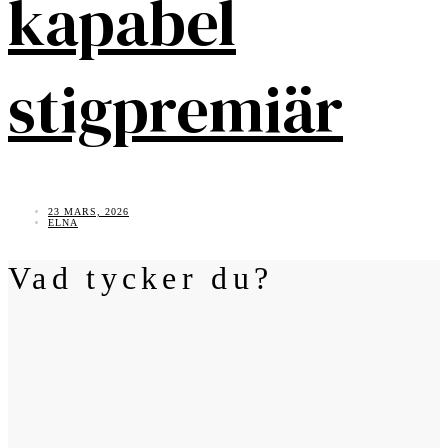
kapabel
stigpremiär
23 MARS, 2026
ELNA
Vad tycker du?