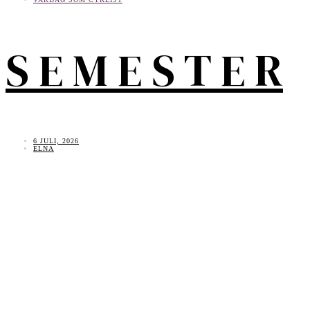
S E M E S T E R
6 JULI, 2026
ELNA