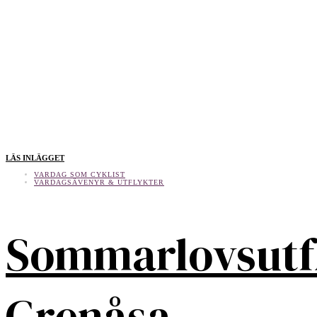
LÄS INLÄGGET
VARDAG SOM CYKLIST
VARDAGSÄVENYR & UTFLYKTER
Sommarlovsutf
Grenåsa