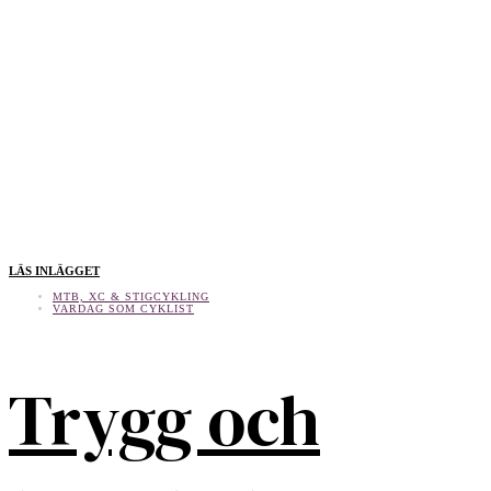
LÄS INLÄGGET
MTB, XC & STIGCYKLING
VARDAG SOM CYKLIST
Trygg och