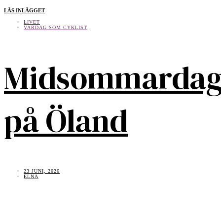
LÄS INLÄGGET
LIVET
VARDAG SOM CYKLIST
Midsommarda
på Öland
23 JUNI, 2026
ELNA