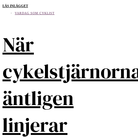
LÄS INLÄGGET
VARDAG SOM CYKLIST
När
cykelstjärnorn
äntligen
linjerar