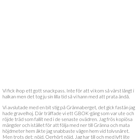
Vi fick ihop ett gott snackpass. Inte för att vi kom så värst långt i
halkan men det tog ju sin lilla tid så vi hann med att prata ändå.
Vi avslutade med en bit stig på Grännaberget, det gick fastän jag
hade gravelhoj. Där träffade vi ett GBOK-gäng som var ute och
röjde träd som fallit ned i de senaste ovädren. Jag frös kopiösa
mängder och istället för att följa med ner till Gränna och mata
höjdmeter hem åkte jag snabbaste vägen hem vid tolvsnåret.
Men trots det: nöjd. Oerhört nöjd. Jag har till och med lyft lite