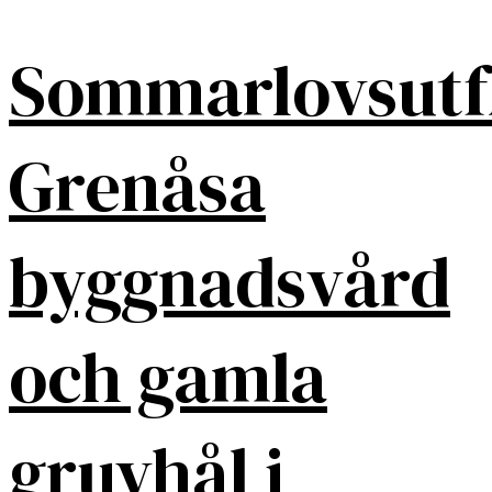
Sommarlovsutf
Grenåsa
byggnadsvård
och gamla
gruvhål i