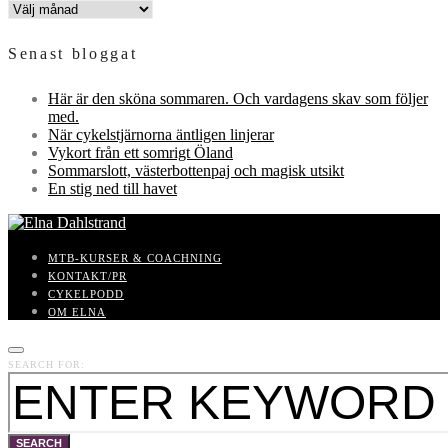
INLÄGGSARKIV
Senast bloggat
Här är den sköna sommaren. Och vardagens skav som följer
med.
När cykelstjärnorna äntligen linjerar
Vykort från ett somrigt Öland
Sommarslott, västerbottenpaj och magisk utsikt
En stig ned till havet
MTB-KURSER & COACHNING
KONTAKT/PR
CYKELPODD
OM ELNA
SEARCH FOR:
SEARCH