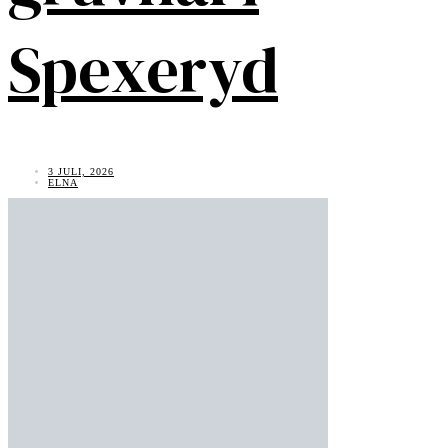
Spexeryd
3 JULI, 2026
ELNA