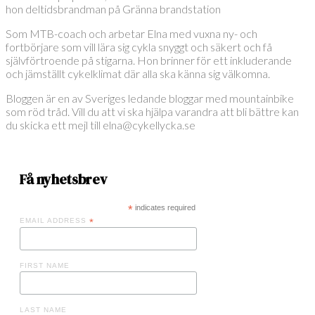
hon deltidsbrandman på Gränna brandstation
Som MTB-coach och arbetar Elna med vuxna ny- och
fortbörjare som vill lära sig cykla snyggt och säkert och få
självförtroende på stigarna. Hon brinner för ett inkluderande
och jämställt cykelklimat där alla ska känna sig välkomna.
Bloggen är en av Sveriges ledande bloggar med mountainbike
som röd tråd. Vill du att vi ska hjälpa varandra att bli bättre kan
du skicka ett mejl till elna@cykellycka.se
Få nyhetsbrev
*
indicates required
EMAIL ADDRESS
*
FIRST NAME
LAST NAME