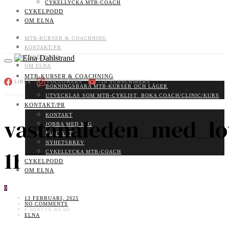
CYKELLYCKA MTB-COACH
CYKELPODD
OM ELNA
MTB-KURSER & COACHNING
KONTAKT/PR
CYKELPODD
OM ELNA
MTB-KURSER & COACHNING
LIKES
FOLLOWERS
710
SUBSCRIBERS
BOKNINGSBARA MTB-KURSER OCH LÄGER
UTVECKLAS SOM MTB-CYKLIST: BOKA COACH/CLINIC/KURS
KONTAKT/PR
KONTAKT
vastanaleden_med_lo
JOBBA MED MIG
KONTAKT
NYHETSBREV
11
CYKELLYCKA MTB-COACH
CYKELPODD
OM ELNA
0
13 FEBRUARI, 2025
NO COMMENTS
0 MINUTE READ
ELNA