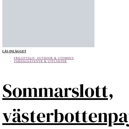
LÄS INLÄGGET
FRILUFTSLIV, OUTDOOR & UTOMHUS
VARDAGSÄVENYR & UTFLYKTER
Sommarslott,
västerbottenpa