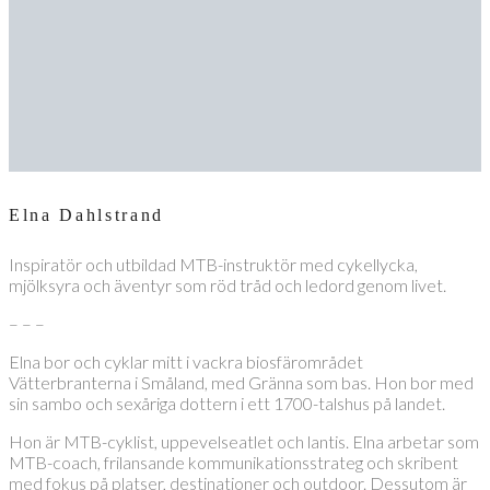
Elna Dahlstrand
Inspiratör och utbildad MTB-instruktör med cykellycka,
mjölksyra och äventyr som röd tråd och ledord genom livet.
– – –
Elna bor och cyklar mitt i vackra biosfärområdet
Vätterbranterna i Småland, med Gränna som bas. Hon bor med
sin sambo och sexåriga dottern i ett 1700-talshus på landet.
Hon är MTB-cyklist, uppevelseatlet och lantis. Elna arbetar som
MTB-coach, frilansande kommunikationsstrateg och skribent
med fokus på platser, destinationer och outdoor. Dessutom är