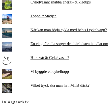
Cykelvasan: snabba energi- & klädtips
Topptur: Städjan
När kan man börja cykla med bebis i cykelvagn?
En elegi för alla sorger den här hösten handlat om
Hur svår är Cykelvasan?
Vi byggde ett cykelhopp
Vilket tryck ska man ha i MTB-däck?
Inläggsarkiv