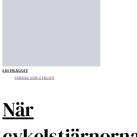
LÄS INLÄGGET
VARDAG SOM CYKLIST
När
cykelstjärnorn