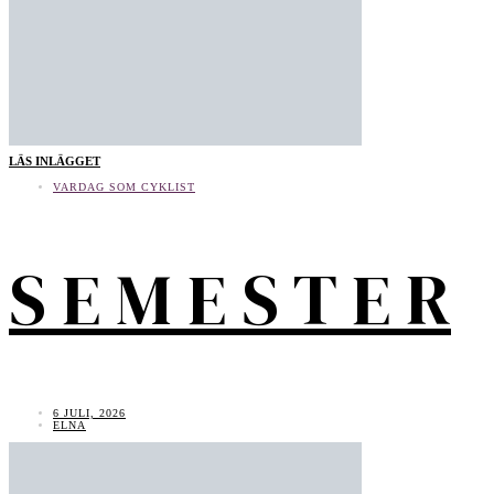
LÄS INLÄGGET
VARDAG SOM CYKLIST
S E M E S T E R
6 JULI, 2026
ELNA