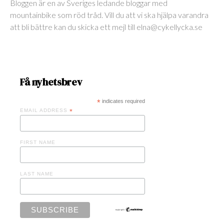
Bloggen är en av Sveriges ledande bloggar med
mountainbike som röd tråd. Vill du att vi ska hjälpa varandra
att bli bättre kan du skicka ett mejl till elna@cykellycka.se
Få nyhetsbrev
*
indicates required
EMAIL ADDRESS
*
FIRST NAME
LAST NAME