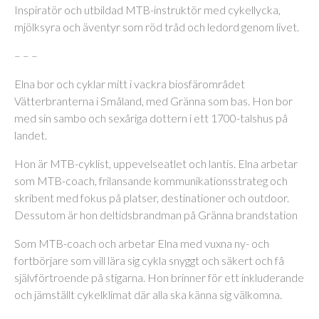
Inspiratör och utbildad MTB-instruktör med cykellycka,
mjölksyra och äventyr som röd tråd och ledord genom livet.
– – –
Elna bor och cyklar mitt i vackra biosfärområdet
Vätterbranterna i Småland, med Gränna som bas. Hon bor
med sin sambo och sexåriga dottern i ett 1700-talshus på
landet.
Hon är MTB-cyklist, uppevelseatlet och lantis. Elna arbetar
som MTB-coach, frilansande kommunikationsstrateg och
skribent med fokus på platser, destinationer och outdoor.
Dessutom är hon deltidsbrandman på Gränna brandstation
Som MTB-coach och arbetar Elna med vuxna ny- och
fortbörjare som vill lära sig cykla snyggt och säkert och få
självförtroende på stigarna. Hon brinner för ett inkluderande
och jämställt cykelklimat där alla ska känna sig välkomna.