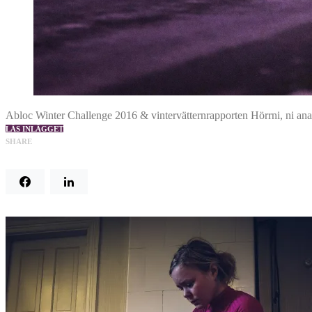
Abloc Winter Challenge 2016 & vintervätternrapporten Hörrni, ni anar 
LÄS INLÄGGET
SHARE