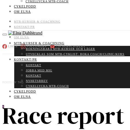
CYKELLYCKA MTB-COACH
CYKELPODD
OM ELNA
MTB-KURSER & COACHNING
KONTAKT/PR
CYKELPODD
OM ELNA
MTB-KURSER & COACHNING
LIKES
FOLLOWERS
710
SUBSCRIBERS
BOKNINGSBARA MTB-KURSER OCH LÄGER
UTVECKLAS SOM MTB-CYKLIST: BOKA COACH/CLINIC/KURS
KONTAKT/PR
KONTAKT
JOBBA MED MIG
KONTAKT
NYHETSBREV
POSTS BY TAG
CYKELLYCKA MTB-COACH
CYKELPODD
OM ELNA
Race report
0