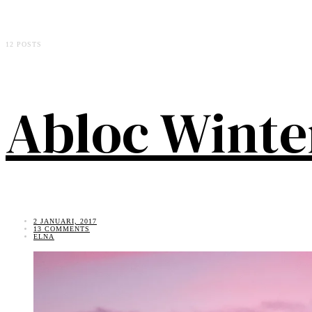
12 POSTS
Abloc Winte
2 JANUARI, 2017
13 COMMENTS
ELNA