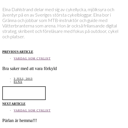
Elna Dahlstrand delar med sig av cykellycka, mjölksyra och
äventyr på en av Sveriges största cykelbloggar. Elna bor i
Gränna och jobbar som MTB-instruktör och guide med
Vätterbranterna som arena. Hon är också frilansande digital
strateg, skribent och föreläsare med fokus på outdoor, cykel
och platser.
PREVIOUS ARTICLE
VARDAG SOM CYKLIST
Bra saker med att vara förkyld
3 JULI, 2013
ELNA
LÄS INLÄGGET
NEXT ARTICLE
VARDAG SOM CYKLIST
Pärlan är hemma!!!