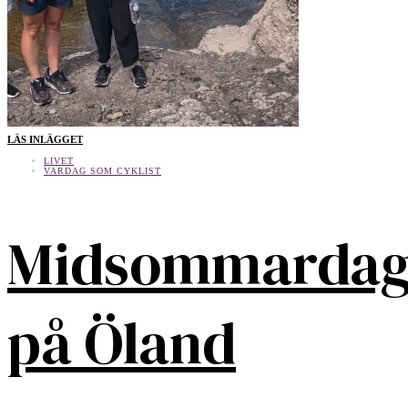
LÄS INLÄGGET
LIVET
VARDAG SOM CYKLIST
Midsommarda
på Öland