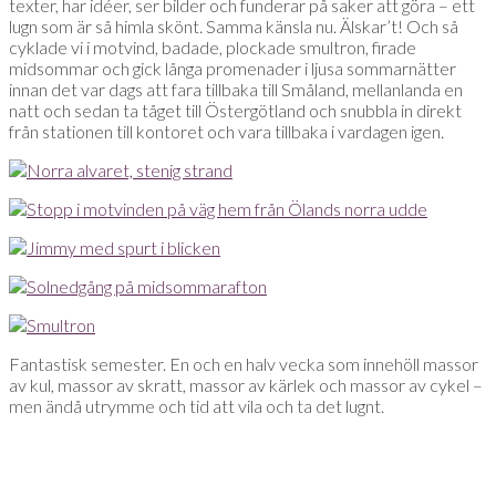
texter, har idéer, ser bilder och funderar på saker att göra – ett
lugn som är så himla skönt. Samma känsla nu. Älskar’t! Och så
cyklade vi i motvind, badade, plockade smultron, firade
midsommar och gick långa promenader i ljusa sommarnätter
innan det var dags att fara tillbaka till Småland, mellanlanda en
natt och sedan ta tåget till Östergötland och snubbla in direkt
från stationen till kontoret och vara tillbaka i vardagen igen.
Fantastisk semester. En och en halv vecka som innehöll massor
av kul, massor av skratt, massor av kärlek och massor av cykel –
men ändå utrymme och tid att vila och ta det lugnt.