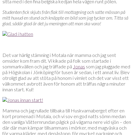
sitta med i den fina belgiska kedjan hela vägen runt pölen.
Studenten fick skjuts från flak till mottagning och satte mössan på
mitt huvud en stund och knäppte en bild som jag tycker om. Titta så
glad, sådär glad är det ju meningen att man ska vara!
Det var härlig stämning i Motala när mamma och jag sent
omsider kom fram dit. Vi kikade på folk som startade i
sommarkvällen och jag träffade på
Jonas
som jag pluggade med
på Högskolan i Jönköping för tusen år sedan, i ett annat liv. Blev
otroligt glad av att stöta på honom i vimlet och det var visst ett
välkommet avbrott även för honom att träffas några minuter
innan start. Kul!
Mamma och jag rullade tillbaka till Huskvarnaberget efter en
kort promenad i Motala, och vi sov en god natts sömn medan
den vanliga Vätternrundan pågick på vägarna nere vid sjön – den
där där man kämpar tillsammans i mörker, med magväska och
för varma kläder, med depåstopp, för mycket packning och