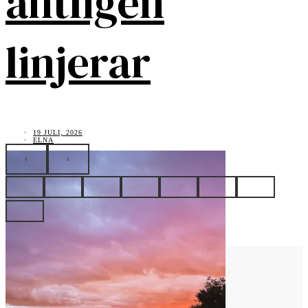
äntligen
linjerar
19 JULI, 2026
ELNA
‹
›
Vad tycker du?