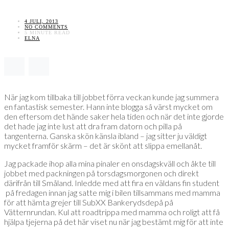
4 JULI, 2013
NO COMMENTS
5 MINUTE READ
ELNA
När jag kom tillbaka till jobbet förra veckan kunde jag summera
en fantastisk semester. Hann inte blogga så värst mycket om
den eftersom det hände saker hela tiden och när det inte gjorde
det hade jag inte lust att dra fram datorn och pilla på
tangenterna. Ganska skön känsla ibland – jag sitter ju väldigt
mycket framför skärm – det är skönt att slippa emellanåt.
Jag packade ihop alla mina pinaler en onsdagskväll och åkte till
jobbet med packningen på torsdagsmorgonen och direkt
därifrån till Småland. Inledde med att fira en väldans fin student
på fredagen innan jag satte mig i bilen tillsammans med mamma
för att hämta grejer till SubXX Bankerydsdepå på
Vätternrundan. Kul att roadtrippa med mamma och roligt att få
hjälpa tjejerna på det här viset nu när jag bestämt mig för att inte