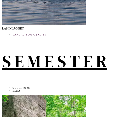
LinkedIn
LÄS INLÄGGET
VARDAG SOM CYKLIST
S E M E S T E R
6 JULI, 2026
ELNA