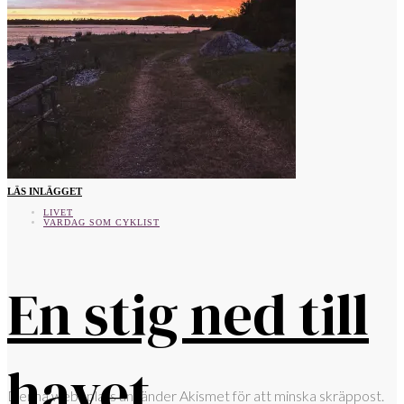
LÄS INLÄGGET
LIVET
VARDAG SOM CYKLIST
En stig ned till
havet
Denna webbplats använder Akismet för att minska skräppost.