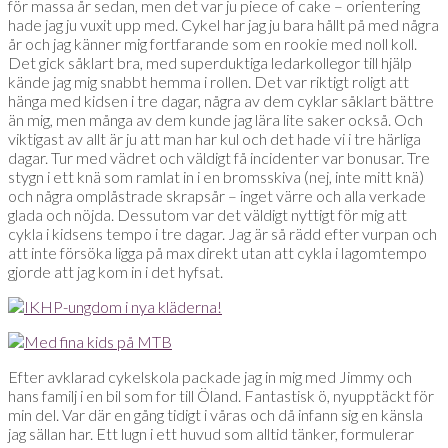
för massa år sedan, men det var ju piece of cake – orientering
hade jag ju vuxit upp med. Cykel har jag ju bara hållt på med några
år och jag känner mig fortfarande som en rookie med noll koll.
Det gick såklart bra, med superduktiga ledarkollegor till hjälp
kände jag mig snabbt hemma i rollen. Det var riktigt roligt att
hänga med kidsen i tre dagar, några av dem cyklar såklart bättre
än mig, men många av dem kunde jag lära lite saker också. Och
viktigast av allt är ju att man har kul och det hade vi i tre härliga
dagar. Tur med vädret och väldigt få incidenter var bonusar. Tre
stygn i ett knä som ramlat in i en bromsskiva (nej, inte mitt knä)
och några omplåstrade skrapsår – inget värre och alla verkade
glada och nöjda. Dessutom var det väldigt nyttigt för mig att
cykla i kidsens tempo i tre dagar. Jag är så rädd efter vurpan och
att inte försöka ligga på max direkt utan att cykla i lagomtempo
gjorde att jag kom in i det hyfsat.
Efter avklarad cykelskola packade jag in mig med Jimmy och
hans familj i en bil som for till Öland. Fantastisk ö, nyupptäckt för
min del. Var där en gång tidigt i våras och då infann sig en känsla
jag sällan har. Ett lugn i ett huvud som alltid tänker, formulerar