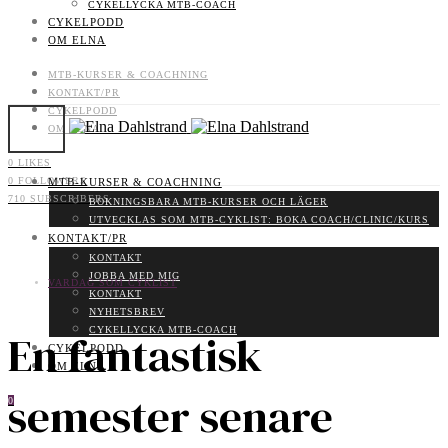
CYKELLYCKA MTB-COACH
CYKELPODD
OM ELNA
MTB-KURSER & COACHNING
KONTAKT/PR
CYKELPODD
OM ELNA
0
LIKES
0
FOLLOWERS
MTB-KURSER & COACHNING
710
SUBSCRIBERS
BOKNINGSBARA MTB-KURSER OCH LÄGER
UTVECKLAS SOM MTB-CYKLIST: BOKA COACH/CLINIC/KURS
KONTAKT/PR
KONTAKT
JOBBA MED MIG
VARDAG SOM CYKLIST
KONTAKT
NYHETSBREV
CYKELLYCKA MTB-COACH
En fantastisk
CYKELPODD
OM ELNA
semester senare
0