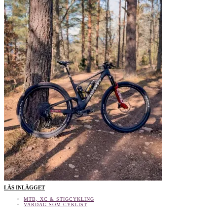
LÄS INLÄGGET
MTB, XC & STIGCYKLING
VARDAG SOM CYKLIST