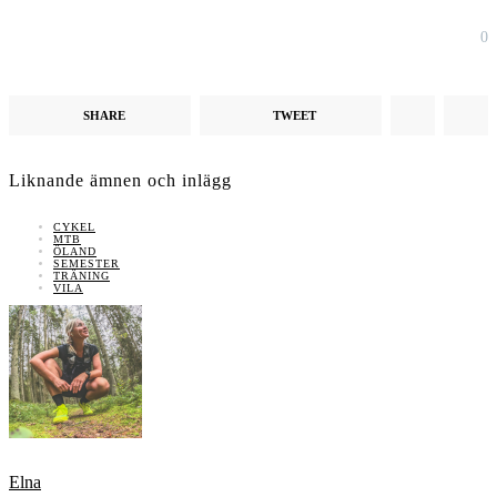
0
SHARE
TWEET
Liknande ämnen och inlägg
CYKEL
MTB
ÖLAND
SEMESTER
TRÄNING
VILA
Elna