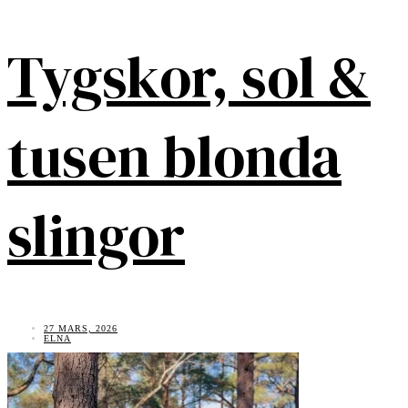
Tygskor, sol &
tusen blonda
slingor
27 MARS, 2026
ELNA