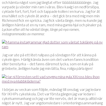
och hämta något som jag längtat efter läääääääääääänge. Jag
vurpade ju sönder min ram i våras. Blev kaxig i en nedförslöpa,
cyklade fort, fort, fort och tappade kollen i en kurva. Jag for åt
ena hållet och cykeln åt andra – det gick bra med mig men min
Richmond fick en spricka. Jag fick vänta länge, men nu kunde jag
äntligen hämta ut en ny ram, med mina gamla hjul och pinaler på.
Lyckan efter att ha väntat länge, länge på nya ramen,
instagrammades av mamma:
Jag var ute på ett litet rullpass på söndagen för att känna på
cykeln igen. Härlig känsla även om det varken fanns kondition
eller benstyrka – det fanns däremot lycka, som en kalv på
grönbete, äntligen hade jag min lätta, fina, roliga pärla igen!
I början av veckan som följde, måndag till onsdag, var jag ledare
för IKHPs cykelskola. Det var första gången jag var ledare i
cykelsammanhang och jag var lite nervös, det är man ju alltid när
något är nytt. Jag var ungdomsledare i orienteringssammanhang