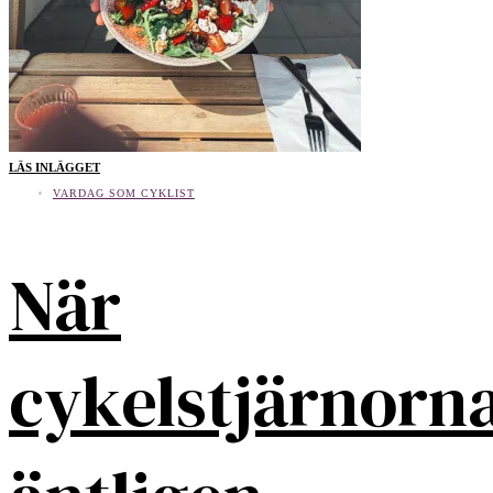
LÄS INLÄGGET
VARDAG SOM CYKLIST
När
cykelstjärnorn