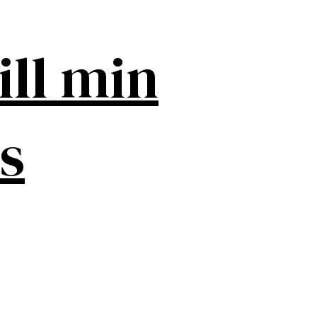
ill min
s