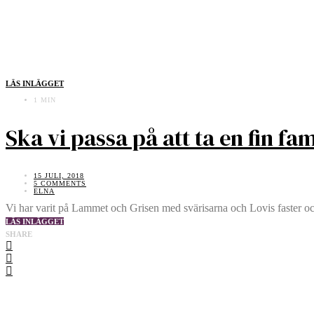
LÄS INLÄGGET
1 MIN
Ska vi passa på att ta en fin fam
15 JULI, 2018
5 COMMENTS
ELNA
Vi har varit på Lammet och Grisen med svärisarna och Lovis faster 
LÄS INLÄGGET
SHARE