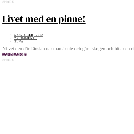
SHARE
Livet med en pinne!
5 OKTOBER, 2012
2 COMMENTS
ELNA
Ni vet den där känslan när man är ute och går i skogen och hittar en ri
LÄS INLÄGGET
SHARE