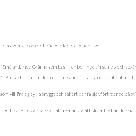
a och äventyr som röd tråd och ledord genom livet.
 i Småland, med Gränna som bas. Hon bor med sin sambo och sexårig
 MTB-coach, frilansande kommunikationsstrateg och skribent med f
vill lära sig cykla snyggt och säkert och få självförtroende på sti
tråd. Vill du att vi ska hjälpa varandra att bli bättre kan du skicka