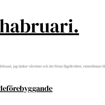
ehabruari.
ebruari, jag tänker vårvinter och det första fågelkvittret, vinterdistans 
kadeförebyggande