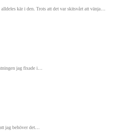
lldeles kär i den. Trots att det var skitsvårt att vänja…
astningen jag fixade i…
 att jag behöver det…