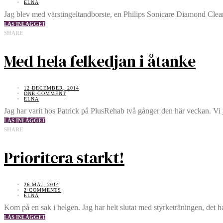
ELNA
Jag blev med värstingeltandborste, en Philips Sonicare Diamond Clean, t
LÄS INLÄGGET
SHARE
Med hela felkedjan i åtanke
12 DECEMBER, 2014
ONE COMMENT
ELNA
Jag har varit hos Patrick på PlusRehab två gånger den här veckan. Vi j
LÄS INLÄGGET
SHARE
Prioritera starkt!
26 MAJ, 2014
2 COMMENTS
ELNA
Kom på en sak i helgen. Jag har helt slutat med styrketräningen, det 
LÄS INLÄGGET