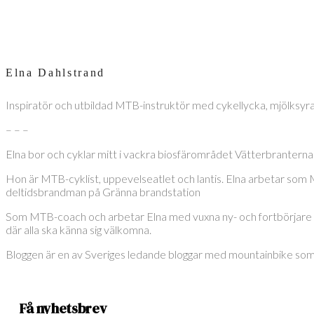
Elna Dahlstrand
Inspiratör och utbildad MTB-instruktör med cykellycka, mjölksyr
– – –
Elna bor och cyklar mitt i vackra biosfärområdet Vätterbranterna
Hon är MTB-cyklist, uppevelseatlet och lantis. Elna arbetar som
deltidsbrandman på Gränna brandstation
Som MTB-coach och arbetar Elna med vuxna ny- och fortbörjare som 
där alla ska känna sig välkomna.
Bloggen är en av Sveriges ledande bloggar med mountainbike som röd 
Få nyhetsbrev