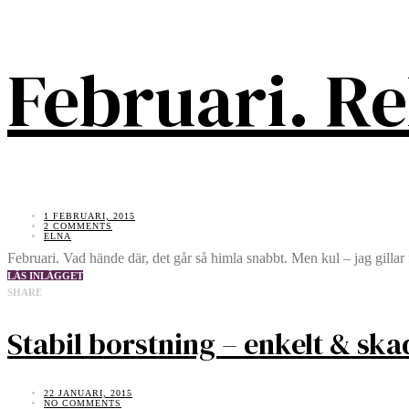
Februari. R
1 FEBRUARI, 2015
2 COMMENTS
ELNA
Februari. Vad hände där, det går så himla snabbt. Men kul – jag gillar f
LÄS INLÄGGET
SHARE
Stabil borstning – enkelt & s
22 JANUARI, 2015
NO COMMENTS