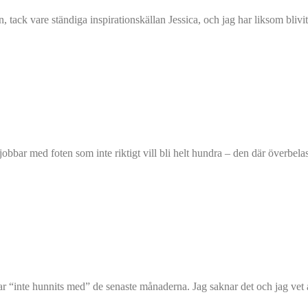
ack vare ständiga inspirationskällan Jessica, och jag har liksom blivit a
obbar med foten som inte riktigt vill bli helt hundra – den där överbel
har “inte hunnits med” de senaste månaderna. Jag saknar det och jag vet