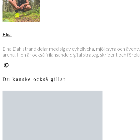
Elna
Elna Dahlstrand delar med sig av cykellycka, mjölksyra och även
arena. Hon är också frilansande digital strateg, skribent och före
Du kanske också gillar