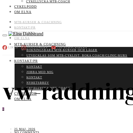
CYKELLYCKA MTB-COACH
CYKELPODD
OM ELNA
MTB-KURSER & COACHNING
KONTAKT/PR
CYKELPODD
OM ELNA
MTB-KURSER & COACHNING
LIKES
FOLLOWERS
710
SUBSCRIBERS
BOKNINGSBARA MTB-KURSER OCH LÄGER
UTVECKLAS SOM MTB-CYKLIST: BOKA COACH/CLINIC/KURS
KONTAKT/PR
KONTAKT
JOBBA MED MIG
vw-raddning
KONTAKT
NYHETSBREV
CYKELLYCKA MTB-COACH
CYKELPODD
OM ELNA
0
25 MAJ, 2026
NO COMMENTS