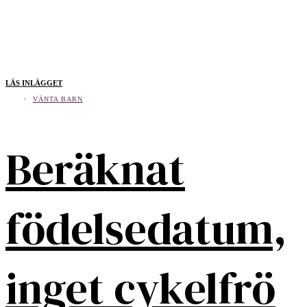
LÄS INLÄGGET
VÄNTA BARN
Beräknat
födelsedatum,
inget cykelfrö