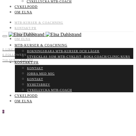
CYKELLYCKA MTB-COACH
CYKELPODD
OM ELNA
MTB-KURSER & COACHNING
KONTAKT/PR
CYKELPODD
OM ELNA
MTB-KURSER & COACHNING
0
LIKES
BOKNINGSBARA MTB-KURSER OCH LÄGER
0
FOLLOWERS
UTVECKLAS SOM MTB-CYKLIST: BOKA COACH/CLINIC/KURS
710
SUBSCRIBERS
KONTAKT/PR
KONTAKT
JOBBA MED MIG
KONTAKT
NYHETSBREV
CYKELLYCKA MTB-COACH
CYKELPODD
OM ELNA
0