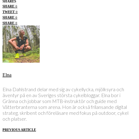
SHARES
SHARE
0
TWEET
0
SHARE
0
SHARE
0
Elna
Elna Dahlstrand delar med sig av cykellycka, mjölksyra och
äventyr på en av Sveriges största cykelbloggar. Elna bor i
Gränna och jobbar som MTB-instruktör och guide med
Vätterbranterna som arena. Hon är också frilansande digital
strateg, skribent och föreläsare med fokus på outdoor, cykel
och platser.
PREVIOUS ARTICLE