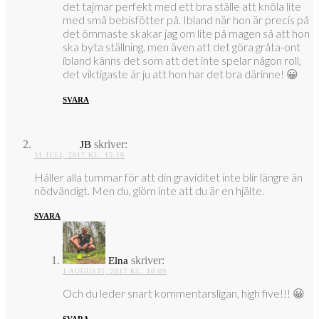
det tajmar perfekt med ett bra ställe att knöla lite
med små bebisfötter på. Ibland när hon är precis på
det ömmaste skakar jag om lite på magen så att hon
ska byta ställning, men även att det göra gråta-ont
ibland känns det som att det inte spelar någon roll,
det viktigaste är ju att hon har det bra därinne! 😀
SVARA
skriver:
JB
31 JULI, 2017 KL. 15:16
Håller alla tummar för att din graviditet inte blir längre än
nödvändigt. Men du, glöm inte att du är en hjälte.
SVARA
skriver:
Elna
1 AUGUSTI, 2017 KL. 10:09
Och du leder snart kommentarsligan, high five!!! 😀