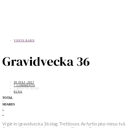
VÄNTA BARN
Gravidvecka 36
30 JULI, 2017
7 COMMENTS
3 MINUTE READ
ELNA
TOTAL
0
SHARES
0
0
Vi går in i gravidvecka 36 idag. Trettiosex. Av fyrtio plus minus två.