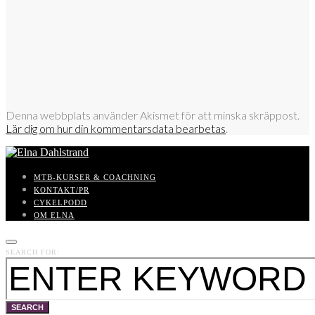
Denna webbplats använder Akismet för att minska skräppost.
Lär dig om hur din kommentarsdata bearbetas
.
MTB-KURSER & COACHNING
KONTAKT/PR
CYKELPODD
OM ELNA
SEARCH FOR:
SEARCH