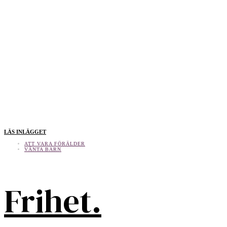
LÄS INLÄGGET
ATT VARA FÖRÄLDER
VÄNTA BARN
Frihet.