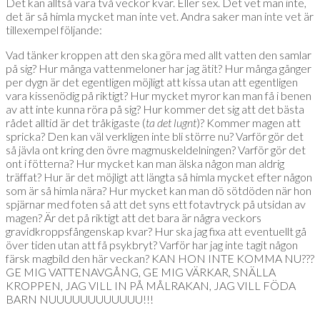
Det kan alltså vara två veckor kvar. Eller sex. Det vet man inte,
det är så himla mycket man inte vet. Andra saker man inte vet är
tillexempel följande:
Vad tänker kroppen att den ska göra med allt vatten den samlar
på sig? Hur många vattenmeloner har jag ätit? Hur många gånger
per dygn är det egentligen möjligt att kissa utan att egentligen
vara kissenödig på riktigt? Hur mycket myror kan man få i benen
av att inte kunna röra på sig? Hur kommer det sig att det bästa
rådet alltid är det tråkigaste (
ta det lugnt
)? Kommer magen att
spricka? Den kan väl verkligen inte bli större nu? Varför gör det
så jävla ont kring den övre magmuskeldelningen? Varför gör det
ont i fötterna? Hur mycket kan man älska någon man aldrig
träffat? Hur är det möjligt att längta så himla mycket efter någon
som är så himla nära? Hur mycket kan man dö sötdöden när hon
spjärnar med foten så att det syns ett fotavtryck på utsidan av
magen? Är det på riktigt att det bara är några veckors
gravidkroppsfångenskap kvar? Hur ska jag fixa att eventuellt gå
över tiden utan att få psykbryt? Varför har jag inte tagit någon
färsk magbild den här veckan? KAN HON INTE KOMMA NU???
GE MIG VATTENAVGÅNG, GE MIG VÄRKAR, SNÄLLA
KROPPEN, JAG VILL IN PÅ MÅLRAKAN, JAG VILL FÖDA
BARN NUUUUUUUUUUUU!!!