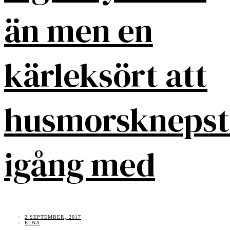
än men en
kärleksört att
husmorsknepst
igång med
2 SEPTEMBER, 2017
ELNA