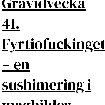
Gravidvecka
41.
Fyrtiofuckinget
– en
sushimering i
magbilder.