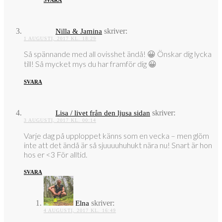
SVARA
skriver:
Nilla & Jamina
1 AUGUSTI, 2017 KL. 18:29
Så spännande med all ovisshet ändå! 😀 Önskar dig lycka
till! Så mycket mys du har framför dig 😀
SVARA
skriver:
Lisa / livet från den ljusa sidan
3 AUGUSTI, 2017 KL. 00:14
Varje dag på upploppet känns som en vecka – men glöm
inte att det ändå är så sjuuuuhuhukt nära nu! Snart är hon
hos er <3 För alltid.
SVARA
skriver:
Elna
4 AUGUSTI, 2017 KL. 16:49