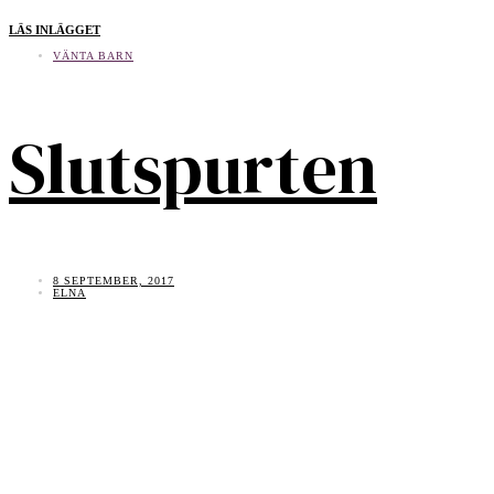
LÄS INLÄGGET
VÄNTA BARN
Slutspurten
8 SEPTEMBER, 2017
ELNA