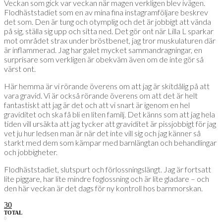
Veckan som gick var veckan när magen verkligen blev ivägen.
Flodhäststadiet som en av mina fina instagramföljare beskrev
det som. Den är tung och otymplig och det är jobbigt att vända
på sig, ställa sig upp och sitta ned. Det gör ont när Lilla L sparkar
mot området strax under bröstbenet, jag tror muskulaturen där
är inflammerad. Jag har galet mycket sammandragningar, en
surprisare som verkligen är obekväm även om de inte gör så
värst ont.
Här hemma är vi rörande överens om att jag är skitdålig på att
vara gravid. Vi är också rörande överens om att det är helt
fantastiskt att jag är det och att vi snart är igenom en hel
graviditet och ska få bli en liten familj. Det känns som att jag hela
tiden vill ursäkta att jag tycker att graviditet är pissjobbigt för jag
vet ju hur ledsen man är när det inte vill sig och jag känner så
starkt med dem som kämpar med barnlängtan och behandlingar
och jobbigheter.
Flodhäststadiet, slutspurt och förlossningslängt. Jag är fortsatt
lite piggare, har lite mindre foglossning och är lite gladare – och
den här veckan är det dags för ny kontroll hos barnmorskan.
30
TOTAL
0