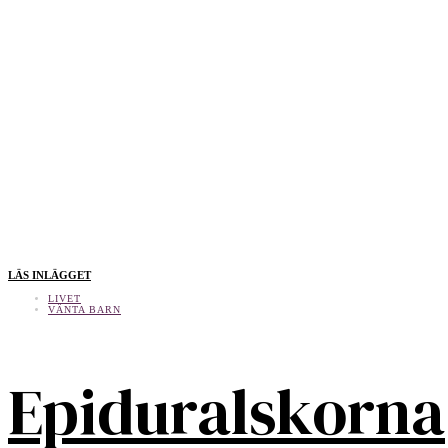
LÄS INLÄGGET
LIVET
VÄNTA BARN
Epiduralskorna