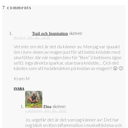
7 comments
skriver:
Trail och Inspiration
30 JULI, 2017 KL. 23:29
Vet inte om det är det du känner av. Men jag var sjuuukt
öm i övre delen av magen just för att bebis knödde med
sina fötter där när magen blev för “liten” (i bebisens ögon
sett). Inga direkta sparkar, utan bara knödde… Och det
kändes som att ha blåmärken på insidan av magen!! 😮 🙂
Kram M
SVARA
skriver:
Elna
1 AUGUSTI, 2017 KL. 10:07
Jo, ungefär det är det som jag känner av! Det har
nog blivit en liten inflammation i muskelfästena och