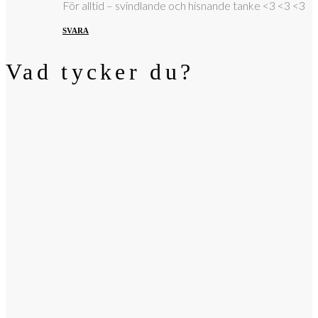
För alltid – svindlande och hisnande tanke <3 <3 <3
SVARA
Vad tycker du?