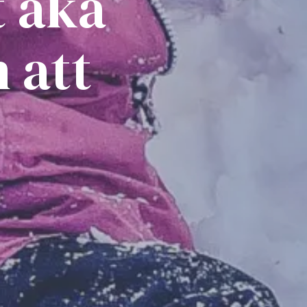
t åka
 att