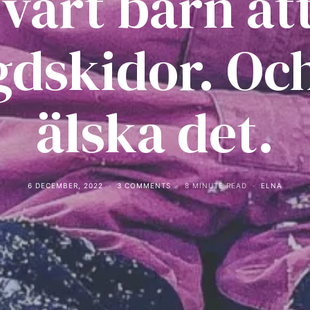
 vårt barn at
gdskidor. Och
älska det.
6 DECEMBER, 2022
3 COMMENTS
8 MINUTE READ
ELNA