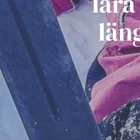
lära
län